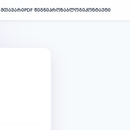
მთავარი
PDF წიგნი
პროზა
ბლოგი
კონტაქტი