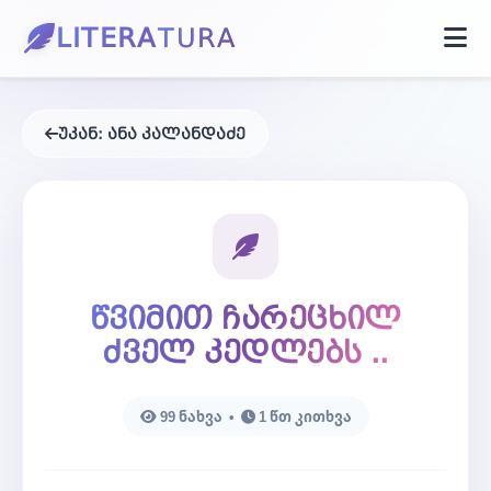
LITERA
TURA
მთავარი
უკან:
ანა კალანდაძე
PDF წიგნი
პროზა
წვიმით ჩარეცხილ
ბლოგი
ძველ კედლებს ..
კონტაქტი
99 ნახვა •
1 წთ კითხვა