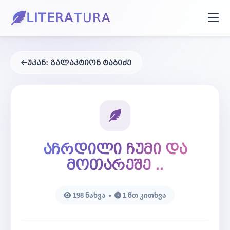
LITERA
TURA
მთავარი
უკან:
გალაკტიონ ტაბიძე
PDF წიგნი
პროზა
აჩრდილი ჩუმი და
ბლოგი
მოთარეშე ..
კონტაქტი
198 ნახვა •
1 წთ კითხვა