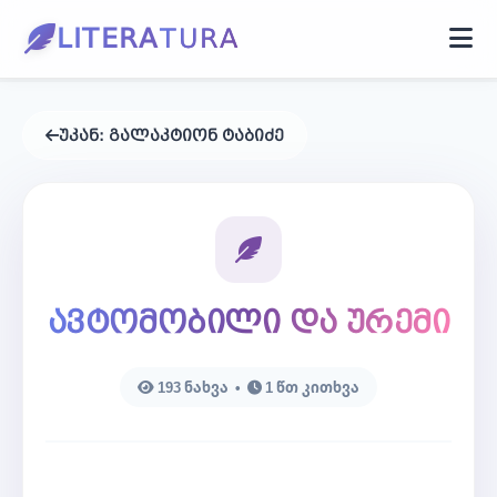
LITERA
TURA
მთავარი
უკან:
გალაკტიონ ტაბიძე
PDF წიგნი
პროზა
ავტომობილი და ურემი
ბლოგი
193 ნახვა •
1 წთ კითხვა
კონტაქტი