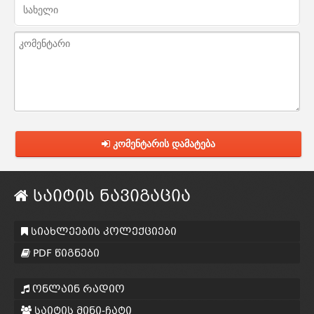
კომენტარის დამატება
საიტის ნავიგაცია
სიახლეების კოლექციები
PDF წიგნები
ონლაინ რადიო
საიტის მინი-ჩატი