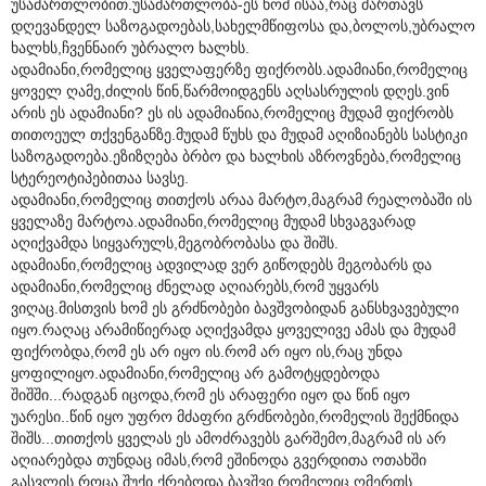
უსამართლობით.უსამართლობა-ეს ხომ ისაა,რაც მართავს
დღევანდელ საზოგადოებას,სახელმწიფოსა და,ბოლოს,უბრალო
ხალხს,ჩვენნაირ უბრალო ხალხს.
ადამიანი,რომელიც ყველაფერზე ფიქრობს.ადამიანი,რომელიც
ყოველ ღამე,ძილის წინ,წარმოიდგენს აღსასრულის დღეს.ვინ
არის ეს ადამიანი? ეს ის ადამიანია,რომელიც მუდამ ფიქრობს
თითოეულ თქვენგანზე.მუდამ წუხს და მუდამ აღიზიანებს სასტიკი
საზოგადოება.ეზიზღება ბრბო და ხალხის აზროვნება,რომელიც
სტერეოტიპებითაა სავსე.
ადამიანი,რომელიც თითქოს არაა მარტო,მაგრამ რეალობაში ის
ყველაზე მარტოა.ადამიანი,რომელიც მუდამ სხვაგვარად
აღიქვამდა სიყვარულს,მეგობრობასა და შიშს.
ადამიანი,რომელიც ადვილად ვერ გიწოდებს მეგობარს და
ადამიანი,რომელიც ძნელად აღიარებს,რომ უყვარს
ვიღაც.მისთვის ხომ ეს გრძნობები ბავშვობიდან განსხვავებული
იყო.რაღაც არამიწიერად აღიქვამდა ყოველივე ამას და მუდამ
ფიქრობდა,რომ ეს არ იყო ის.რომ არ იყო ის,რაც უნდა
ყოფილიყო.ადამიანი,რომელიც არ გამოტყდებოდა
შიშში...რადგან იცოდა,რომ ეს არაფერი იყო და წინ იყო
უარესი..წინ იყო უფრო მძაფრი გრძნობები,რომელის შექმნიდა
შიშს...თითქოს ყველას ეს ამოძრავებს გარშემო,მაგრამ ის არ
აღიარებდა თუნდაც იმას,რომ ეშინოდა გვერდითა ოთახში
გასვლის,როცა შუქი ქრებოდა.ბავშვი,რომელიც ღმერთს