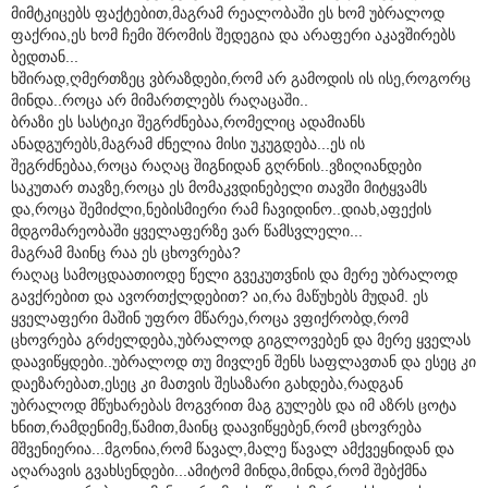
მიმტკიცებს ფაქტებით,მაგრამ რეალობაში ეს ხომ უბრალოდ
ფაქრია,ეს ხომ ჩემი შრომის შედეგია და არაფერი აკავშირებს
ბედთან...
ხშირად,ღმერთზეც ვბრაზდები,რომ არ გამოდის ის ისე,როგორც
მინდა..როცა არ მიმართლებს რაღაცაში..
ბრაზი ეს სასტიკი შეგრძნებაა,რომელიც ადამიანს
ანადგურებს,მაგრამ ძნელია მისი უკუგდება...ეს ის
შეგრძნებაა,როცა რაღაც შიგნიდან გღრნის..ვზიღიანდები
საკუთარ თავზე,როცა ეს მომაკვდინებელი თავში მიტყვამს
და,როცა შემიძლი,ნებისმიერი რამ ჩავიდინო..დიახ,აფექის
მდგომარეობაში ყველაფერზე ვარ წამსვლელი...
მაგრამ მაინც რაა ეს ცხოვრება?
რაღაც სამოცდაათიოდე წელი გვეკუთვნის და მერე უბრალოდ
გავქრებით და ავორთქლდებით? აი,რა მაწუხებს მუდამ. ეს
ყველაფერი მაშინ უფრო მწარეა,როცა ვფიქრობდ,რომ
ცხოვრება გრძელდება,უბრალოდ გიგლოვებენ და მერე ყველას
დაავიწყდები..უბრალოდ თუ მივლენ შენს საფლავთან და ესეც კი
დაეზარებათ,ესეც კი მათვის შესაზარი გახდება,რადგან
უბრალოდ მწუხარებას მოგვრით მაგ გულებს და იმ აზრს ცოტა
ხნით,რამდენიმე,წამით,მაინც დაავიწყებენ,რომ ცხოვრება
მშვენიერია...მგონია,რომ წავალ,მალე წავალ ამქვეყნიდან და
აღარავის გვახსენდები...ამიტომ მინდა,მინდა,რომ შებქმნა