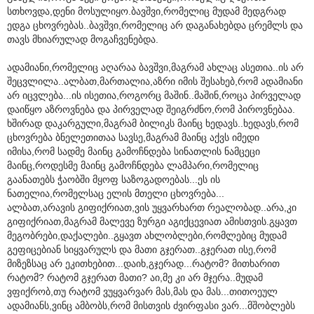
სთხოვდა,დენი მოსულიყო.ბავშვი,რომელიც მუდამ მედგრად
ედგა ცხოვრებას..ბავშვი,რომელიც არ დაგანახებდა ცრემლს და
თავს მხიარულად მოგაჩვენებდა.
ადამიანი,რომელიც აღარაა ბავშვი,მაგრამ ახლაც ასეთია..ის არ
შეცვლილა..ალბათ,მართალია,აზრი იმის შესახებ,რომ ადამიანი
არ იცვლება...ის ისეთია,როგორც მაშინ..მაშინ,როცა პირველად
დაიწყო აზროვნება და პირველად შეიგრძნო,რომ პიროვნებაა.
ხშირად დაკარგული,მაგრამ ბილიკს მაინც ხედავს..ხედავს,რომ
ცხოვრება ბნელეთითაა სავსე,მაგრამ მაინც აქვს იმედი
იმისა,რომ სადმე მაინც გამოჩნდება სინათლის ნამცეცი
მაინც,როდესმე მაინც გამოჩნდება ლამპარი,რომელიც
გაანათებს ჭაობში მყოფ საზოგადოებას...ეს ის
ნათელია,რომელსაც ელის მთელი ცხოვრება...
ალბათ,არავის გიფიქრიათ,ვის უყვარხართ რეალობად..არა,კი
გიფიქრიათ,მაგრამ მალევე ზურგი აგიქცევიათ ამისთვის.გყავთ
მეგობრები,დაქალები..გყავთ ახლობლები,რომლებიც მუდამ
გეფიცებიან სიყვარულს და მათი გჯერათ..გჯერათ ისე,რომ
მიზეზსაც არ ეკითხებით...დაიხ,გჯერად...რატომ? მითხარით
რატომ? რატომ გჯერათ მათი? აი,მე კი არ მჯერა..მუდამ
ვფიქრობ,თუ რატომ ვუყვარვარ მას,მას და მას...თითოეულ
ადამიანს,ვინც ამბობს,რომ მისთვის ძვირფასი ვარ...მშობლებს