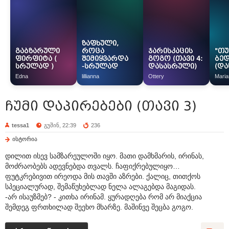
ზაფხული,
გაბზარული
როცა
ჯარისკაცის
"თუ
ფირფიტა (
შემიყვარდა
გოგო (თავი 4:
ბედ
სრულად )
-სრულად
დასასრული)
(და
Edna
lillianna
Ottery
Mari
ჩუმი დაპირებები (თავი 3)
tessa1
გუშინ, 22:39
236
ისტორია
დილით ისევ სამზარეულოში იყო. მათი დამხმარის, ირინას,
მოძრაობებს ადევნებდა თვალს. ჩაფიქრებულიყო…
ფუტკრებივით ირეოდა მის თავში აზრები. ქალიც, თითქოს
სპეციალურად, შემაწუხებლად ნელა ალაგებდა მაგიდას.
-არ ისაუზმებ? - კითხა ირინამ. ყურადღება რომ არ მიაქცია
შემდეგ ფრთხილად შეეხო მხარზე. მაშინვე შეცბა გოგო.