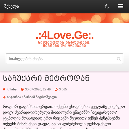
შესვლა
.:4Love.Ge:.
ᲡᲘᲧᲕᲐᲠᲣᲚᲘᲡ ᲘᲡᲢᲝᲠᲘᲔᲑᲘ,
ᲬᲘᲒᲜᲔᲑᲘ ᲓᲐ ᲚᲔᲥᲡᲔᲑᲘ
საჩუქარი მეტროდან
lullaby
30-07-2026, 22:49
3 665
ისტორია
/
მარიამ ნატროშვილი
როგორ დაგამახსოვრდათ თქვენი ცხოვრების ყველაზე უიღბლო
დღე? ძვირადღირებული მობილური უნიტაზში ჩაგივარდათ?
ჯეკპოტის მოსაგებად ერთ რიცხვში შეცდით? იქნებ პენტჰაუზში
თქვენს ბინას მეხი დაეცა, ან ახალშეძენილი ფეხსაცმელი