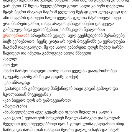
ვარ ქეთი 17 წლის ჩვეულებრივი გოგო სალი კი ჩემი დაქალია
მყავს ბევრი ძმაკაცი მაგრამ ყველაზე მეტად გიო ,ლუკა,გიგი და
აჩი მიყვარს და ჩვენი სალი ყველას გულთა მპყრობელი ჩვენ
ერთნაირები ვართ, თავს არავის ვაჩაგვრინებთ და ყველა
გამვლელ ბიჭს ვეპრანჭებით ,საძმაკაცოს წყალობით
ურთიერთობა
არავისთან გვაქვს. სულ გვეჩხუბებიან მერამდენე
ბიჭს ვეჩხუბოთო, ჩვენც ცოტა არ იყოს მოგვწონს ეს ყურადღება
მაგრამ დავიგალეთ. მე და სალი ვაპირებთ დღეს ჩუმად ბარში
წავიდეთ და იმედია გამოგვივა ახლა წწავედი
-სალლ
-ხო ქეთ
-წამო მარტო წავიდეთ თორე ისინი ყველას დააფრთხობენ
(ლუკაზე გიოზე აჩიზე და გიგიზე ვთქვი)
-კაი სწრაფად
-გაპარვა არ გამოგივად მანქანიდან თავი გიგიმ გამოყო და
სკოლასთან მიგვიყვანა )
-კაი ბიჭებო დღს არ გამოგვიაროთ
-რატო?(აჩი)
-მასწავლებელი აქვე გვყავს და ფეხით მივალთ ( სალი )
-კაი (გიო ) ვერაფერს მიხვდნენ ჩავილაპარაკეთ და სკოლას
შევედით დღე ჩვეულებრივი იყო 1 გოგო ლიზა გავიცანით ისიც
წამოვიდა ბარში თან თაავისი მეორე დაქალი ნატა და ნატას