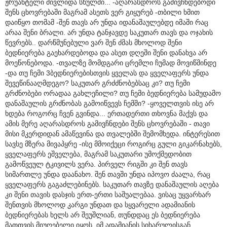
ჟრუანტელი მივლიდა სხულში... -აღარასდროს გამივჩნდებოდი
შენს ცხოვრებაში მაგრამ ასეთს ვერ გიყურებ -თბილი ხმით
დაიწყო თომამ -შენ თავს არ უნდა იდანაშაულებდე იმაში რაც
არაა შენი ბრალი. არ უნდა ტანჯავდე საკუთარ თავს და ოჯახის
წევრებს.. დარწმუნებული ვარ შენ ძმას მხოლოდ შენი
ბედნიერება გაეხარდებოდა და ასეთ დღეში შენი დანახვა არ
მოეწონებოდა. -თვალზე მომდგარი ცრემლი ჩუმად მოვიწმინდე
-და თუ ჩემი 3ბედნიერებისთვის ყველას და ყველაფერს უნდა
შევეწინააღმდეგო? საკუთარ გრძძნობებსაც კი? თუ ჩემი
გრძნობები ორადაა გახლეჩილი? თუ ჩემი ბედნიერება სამუდამო
დანაშაულის გრძნობას გამოიწვევს ჩემში? -ყოველთვის ისე არ
ხდება როგორც ჩვენ გვინდა... ერთადერთი თხოვნა მაქვს და
ამის მერე აღარასდროს გამივჩნდები შენს ცხოვრებაში - თავი
მისი მკერდიდან ამაწევინა და თვალებში შემომხედა. ინტერესით
სავსე მზერა მივაპყრე -ისე მმოიქეცი როგირც გული გიკარნახებს,
ყველაფერს ეშველება, მაგრამ საკუთარი უმოქმედობით
გამოწვეულ ტკივილს ვერა. პირველ რიგში კი შენ თავს
სიმართლე უნდა დაანახო. შენ თავში უნდა იპოვო ძაალა, რაც
ყველაფერს გაგაძლებინებს. საკუთარ თავზე დანაშაულის აღება
კი შენი თავის დასჯის ერთ-ერთი საშუალებაა. ვისაც უყვარხარ
შენთვის მხოლოდ კარგი უნდათ და სყვარელი ადამიანის
ბედნიერებას ხელს არ შეუშლიან, თუნდდაც ეს ბედნიერება
მათთვის მიუღებელი იყოს, იმ ადამიანის სიხარულისგან