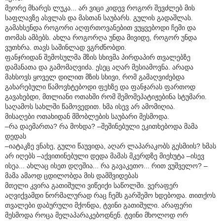
მეორე მხარეს ლუკა... არ ვიცი კიდევ როგორ შევძლებ მის
საფლავზე ასვლას და მასთან საუბარს. გულის გადაშლას.
გამახსენდა როგორი აღფრთოვანებით ვუყვებოდი ჩემი და
თომას ამბებს. ახლა როგორღა უნდა მივიდე, როგორ უნდა
ვუთხრა. თავს საშინლად ვგრძნობდი.
ფანჯრიდან შემოსულმა მზის სხივმა პირდაპირ თვალებზე
დამანათა და გამომაღვიძა. ესეც აღარ მესიამოვნა. არადა
მახსოვს ყოველ დილით მზის სხივი, რომ გამაღვიძებდა
გახარებული წამოვხტებოდი ფეხზე და ფანჯარას ფართოდ
გავახებდი, მთლიანი ოთახში რომ შემომეპატიჟებინა სტუმარი.
საღამოს სახლში წამოვედით. ხმა ისევ არ ამომიღია.
მისაღები ოთახიდან მშობლების საუბარი მესმოდა.
–რა დაემართა? რა მოხდა? –შეშინებული ეკითხებოდა მამა
დედას
–იატაკზე ვნახე, გული წაუვიდა, აღარ ლაპარაკობს გესმიის? ხმას
არ იღებს –აქვითინებული დედა მამას მკერდზე მიეხუტა –ისევ
ისეა... ახლაც ისეთ დღეშია... რა გავაკეთო... რით ვუშველო? –
მამა ამაოდ ცდილობდა მის დამშვიდებას
მთელი კვირა გათიშული ვიწეიქი საწოლში. ვერაფერ
აღვიქვამდი ნორმალურად რაც ჩემს გარშემო ხდებოდა. თითქოს
თვალები დაბურული მქონდა, ტვინი გათიშული. არაფერი
მესმოდა როცა მელაპარაკებოდნენ. ტვინი მხოლოდ ორ