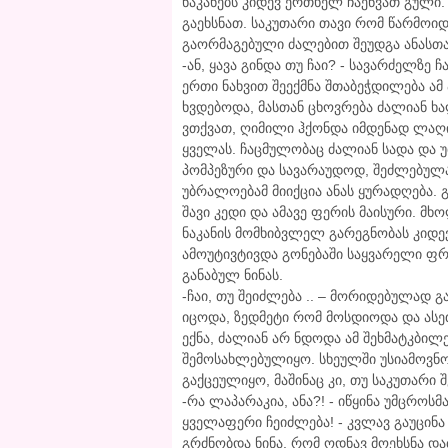
ნაკანებს კიდევ ერთხელ ჩაეწვათ გული
გაეხსნათ. საკუთარი თავი რომ წარმოიდ
გაორმაგებული ძალებით შეუდგა ანასთა
-ან, ყავა გინდა თუ ჩაი? - სავარძელზე
ერთი ნახვით შეექმნა შთაბეჭდილება ა
ხვდებოდა, მასთან ცხოვრება ძალიან ხ
ვთქვათ, ღიმილი ჰქონდა იმდენად ლაღი
ყველას. ჩაცმულობაც ძალიან სადა და 
პომპეზური და სავარაუდოდ, შეძლებულად
უბრალოებამ მიიქცია ანას ყურადღება. 
შავი კედი და ამავე ფერის მაისური. მ
ნაკანის მომხიბვლელ გარეგნობას კიდევ
ამოუტივტივდა გონებაში საყვარელი ფრ
განაბულ ნინას.
-ჩაი, თუ შეიძლება .. – მორიდებულად 
იცოდა, ზედმეტი რომ მოსდიოდა და ას
ექნა, ძალიან არ ნდოდა ამ შეხმატკბილ
შემოსახლებულიყო. სხეულში უსიამოვნო 
გაქცეულიყო, მაშინაც კი, თუ საკუთარი
-რა ლაპარაკია, ანა?! - იწყინა უმცროს
ყველაფერი ჩეიძლება! - კვლავ გაუცინ
გრძნობდა ნინა, რომ ოდნავ მოეხსნა და