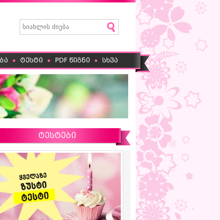
ბა
ტესტი
PDF წიგნი
სხვა
ტესტები