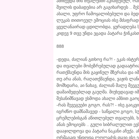
ამჩნევდა მის თვალებში აკიაფებულ, რაღ
შვილის დაბადებია არ გაგიხარდეს .. შე
ახალი, უფრო ჩამოყალიბებული და ბედნ
ლუკას თითოეულ ემოციას ისე მძაფრად 
ყველანაირად ცდილობდა, ყურადღება სხვ
კიდევ 9 თვე უნდა ეცადა პატარა ჭინკას
888
-დედა, ძალიან გთხოვ რა?! - ეკას ისტ
და თვალები მობეზრებულად გადაატრიალ
რათქმაუნდა მის გაყინულ მზერასა და 
თუ არა ანას, რაღათქმაუნდა, ვაჟის ლა
მომხდარა, აი ნახავ, ძალიან მალე შეეგ
დამაიმედებლად გაუღმა. მიუხედავად იმი
შესანიშნავად ესმოდა ახალი ამბით გაო
-რას შევეგუები გოგო, რას?! - ისე გაიკ
იგრძნო დამნაშავედ - საწყალი გოგო, ს
ცრემლებისგან აწითლებულ თვალებს, ხ
ანას ემოციებს .. გული სიბრალულით ევ
დააჯილდოვა და პატარა ნაკანი აჩუქა.
ორმაგად უნდოდა ლოლაძეს თავი ისე ე