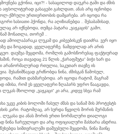
მოვნება გქონია, იცი?! - სასაცილოდ დაუკრა ტაში და ძმის
ია აფსოლიტურად გასაგები გახლდათ, ანას არც იცნობდა
ცოლ-ქმრული ურთიერთობის დამყარება. არ იცოდა რა
ორი ხასიათი ჰქონდა, რა აღიზიანებდა .. შესაბამისად,
ლაც არ იქნებოდა, თუმცა პატარა „ვაჟკაცის“ გამო,
ინამ მონათლა, თორემ ..
დად ამოილაპარაკა ლუკამ და კიბეებისკენ დაიძრა. ვერ იყო
აზე და ზოგადად, ყველაფერზე. ნამდვილად არ არის
ეეგუო. დაუშვა შეცდომა, რომლის გამოსწორებაც ფაქტიურად
აშინ, როცა თავადაც 21 წლის „ქარაფშუტა“ ბიჭი ხარ და
კში არანორმალურად რთულია, საკუთარ თავზე ის
ვია. შესანიშნავად გრძნობდა ნინა, ძმისგან წამოსულ,
დოდა, რამით დახმარებოდა. არ იცოდა რატომ, მაგრამ
ად იმისა, რომ ეს ყველაფერი ზღაპარს უფრო წააგავდა,
ა ლუკას მხოლოდ „ვაჟკაცი“ კი არა, კიდევ სხვა რამ
აძახა უკვე კიბის ბოლოში ჩასულ ძმას და სანამ მის პროტესტს
თახის კარი. რატომღაც, არ სურდა წყვილს შორის მურმანის
, ლუკასა და ანას შორის ერთი ნორმალური დიალოგი
ვად ნინა ჩარეულიყო და არც ოფიციალური მასხარა ანდრია.
აწუხებდა სიმთვრალეში დაშვებული შეცდომა, ნინა მაინც