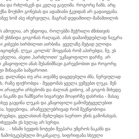
ისა და რძლისკენ და კვლავ გაეღიმა. როგორც ჩანს, არც
ნა მოუხმო გონებას და ადამიანი ჭკუიდან არ გადაიყვანა.
დანვე ხომ ასე ინერვიულა, მაგრამ დედამთილ-მამამთილის
არ ამოუღია, არ უნდოდა, როლებში შეჭრილი ძმისთვის
მ უხსნიდა გოგონას რაღაცას. ანას დამაიმედებლად ჩაუკრა
 კიბეები სირბილით აირბინა. ყველაზე მეტად ელოდა
იცოდნენ, ლუკა „ცოლის“ მოყვანას რომ აპირებდა, ნუ, ეს
ძლებელია, ასეთი „სარძლოთი“ უკმაყოფილო დარჩე. არ
ო კმაყოფილი ანას შესანიშნავი გარეგნობით და როგორც
ი შინაგანი სამყაროთი.
ინვე, დალანდა თუ არა აივანზე დაყუდებული ძმა, ნერვიულად
ს, რაზე ფიქრობდა - შეცდომას ყველა ვუშვებთ ლუკა, შენ
ი არაფერი არსებობს და ძალიან გთხოვ, ამ გოგოს მიხედე.
ნა ნაკანს და ჩამწვარი სიგარეტი მოაჯირზე დასრისა - მასაც
 ისევ გაეცინა ლუკას და კმაყოფილი გამომეტყველებით
რა. ხვდებოდა, არაჩვეულებრივად რომ შეეწყობოდა
სურვებდა, ყველასთან შეძლებდა საერთო ენის გამონახვას,
თხვევაში ეს სულაც არ სურდა.
 .. - ხმაში სევდის ნოტები შეეპარა უმცროს ნაკანს და
ზე ჩამოსუკუპებული მოკანკალე, სიფრიფანა სხეული