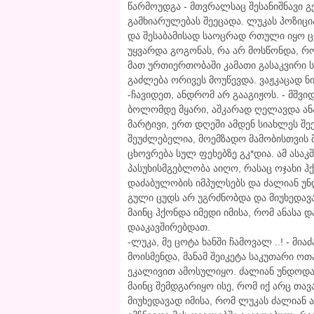
წარმოუდგა - მთვრალსაც შესანიშნავი გე
გამხიარულებას შეეცადა. ლუკას პოზიც
და შესაბამისად საოცრად რთული იყო 
უყვარდა გოგონას, რა არ მოსწონდა, როგ
მათ ურთიერთობაში კამათი გასაკვირი სუ
გაძლება ორივეს მოუწევდა. ვაჟკაცად ნ
-ჩავიდეთ, ანდრომ არ გააგიჟოს. - მშვი
ბოლომდე მყარი, აშკარად ღელავდა ან
მარტივი, ერთ დღეში ამდენ სიახლეს შ
შეუძლებელია, მოემზადო მამობისთვის მ
ცხოვრება სულ ფეხებზე გკ*დია. ამ ასა
პასუხისმგებლობა აიღო, რასაც ოჯახი ჰქ
დაძაბულობის იმპულსებს და ძალიან უნ
გული ცუდს არ უგრძნობდა და მიუხედავ
მაინც ჰქონდა იმედი იმისა, რომ ანასა დ
დააკავშირებდათ.
-ლუკა, მე ცოტა ხანში ჩამოვალ ..! - მი
მოისმენდა, მანამ შეიკეტა საკუთარი ო
ეკალივით ამოსულიყო. ძალიან უნდოდა
მაინც შემდგარიყო ისე, რომ იქ არც თა
მიუხედავად იმისა, რომ ლუკას ძალიან 