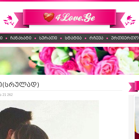
ი
ჩანახატი
სურათი
სტატია
რჩევა
ურთიერთო
ში(სრულად)
ა 21 262