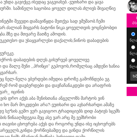
ა უნდა გავიქცე.ისედაც ვაგვიანებ.-ვუთხარი და ყავა
ხურში. საშინელი საცობია ყოველ დილას.ძლივს მივაღწიე
ნეტში შევედი.დამავიწყდა მეთქვა სად ვმუშაობ.ჩემი
ა
ვარ.ძალიან მიყვარს ბატონი ნიკა.ყოველთვის ვოცნებობდი
ება.მზე და მთვარე მათზე ამოდის.
აუკეთესო და უსაყვარლესი დაქალის,ნინოს დაბადების
წლა
ურეკე.
წლა
ოქროს დაბადების დღეს.გისურვებ ყოველივე
და მალე შენი ,,პრინცი’’ გეპოვოს,რომელსაც ამდენი ხანია
წლა
ყვარხარ.
ხ
ც ნელ-ნელა ვბერდები.იმედია დროზე გამოჩნდება ეგ
ორემ რომ დავბერდები და დავჩაჩანაკდები და არაფრის
ივარ_ იცინის
ვის დრო აქვს.აბა შენისთანა ანგელოზს მარტოს ვინ
ხო მარ მოკვდები არა?-ვუთხარი და ავხარხარდი.ამაზე
 სე*სის გემო ვერ გავიგოო.ტრადიციებს დიდ პატივს სცემს
ის წინააღმდეგია.მეც ასე ვარ.არც მე ვემხრობი
ას თავისი ცხოვრება აქვს და როგორც უნდა ისე იცხოვრებს
 სარეცელს,გინდა ქორწიებამდე და გინდა ქორწილის
ად ჩემს ქმართან მექნება პირველი ღამე.