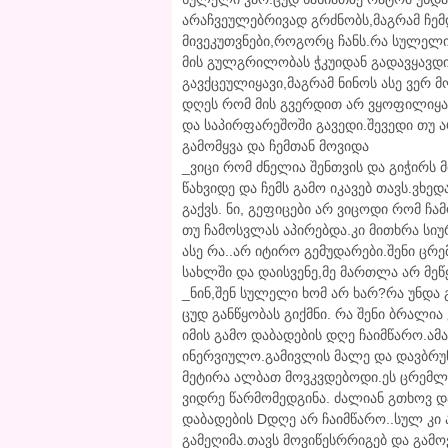
არაჩვეულებრივად გრძნობს,მაგრამ ჩემ
მივეკუთვნები,როგორც ჩანს.რა სულელი
მის გულგრილობას ჭკუიდან გადავყავდი
გავქცეულიყავი,მაგრამ ნინოს ასე ვერ 
დღეს რომ მის გვერდით არ ვყოფილიყა
და საპირფარეშოში გავედი.შევედი თუ ა
გამომყვა და ჩემთან მოვიდა
_ვიცი რომ ძნელია შენთვის და გიჭირს მ
წახვიდე და ჩემს გამო იკავებ თავს.ვხ
გაქვს. ნი, გეფიცები არ ვიცოდი რომ ჩ
თუ ჩამოსვლას აპირებდა.კი მითხრა სიუ
ასე რა..არ იტირო გემუდარები.შენი ცრ
სახლში და დაისვენე,მე მართლა არ მეწყ
_ნინ,შენ სულელი ხომ არ ხარ?რა უნდა გ
ცუდ განწყობას გიქმნი. რა შენი ბრალი
იმის გამო დაბადების დღე ჩაიმწარო.ამ
ინერვიულო.გამივლის მალე და დავბრუ
მეტირა ალბათ მოვკვდებოდი.ეს ცრემლე
ვიდრე წარმომედგინა. ძალიან გთხოვ დ
დაბადების Dდღე არ ჩაიმწარო..სულ კი 
გამეღიმა.თავს მოვიწესრრიგებ და გამ