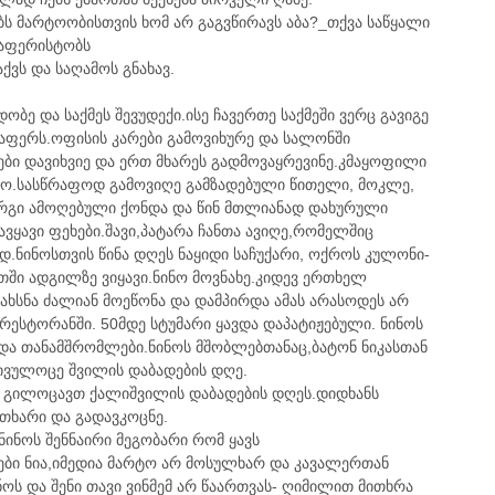
ბს მარტოობისთვის ხომ არ გაგვწირავს აბა?_თქვა საწყალი
 აფერისტობს
აქვს და საღამოს გნახავ.
ბე და საქმეს შევუდექი.ისე ჩავერთე საქმეში ვერც გავიგე
აფერს.ოფისის კარები გამოვიხურე და სალონში
მები დავიხვიე და ერთ მხარეს გადმოვაყრევინე.კმაყოფილი
 იყო.სასწრაფოდ გამოვიღე გამზადებული წითელი, მოკლე,
ურგი ამოღებული ქონდა და წინ მთლიანად დახურული
ვყავი ფეხები.შავი,პატარა ჩანთა ავიღე,რომელშიც
.ნინოსთვის წინა დღეს ნაყიდი საჩუქარი, ოქროს კულონი-
უთში ადგილზე ვიყავი.ნინო მოვნახე.კიდევ ერთხელ
ახსნა ძალიან მოეწონა და დამპირდა ამას არასოდეს არ
 რესტორანში. 50მდე სტუმარი ყავდა დაპატიჟებული. ნინოს
 და თანამშრომლები.ნინოს მშობლებთანაც,ბატონ ნიკასთან
ივულოცე შვილის დაბადების დღე.
 გილოცავთ ქალიშვილის დაბადების დღეს.დიდხანს
თხარი და გადავკოცნე.
ინოს შენნაირი მეგობარი რომ ყავს
ბი ნია,იმედია მარტო არ მოსულხარ და კავალერთან
ს და შენი თავი ვინმემ არ წაართვას- ღიმილით მითხრა