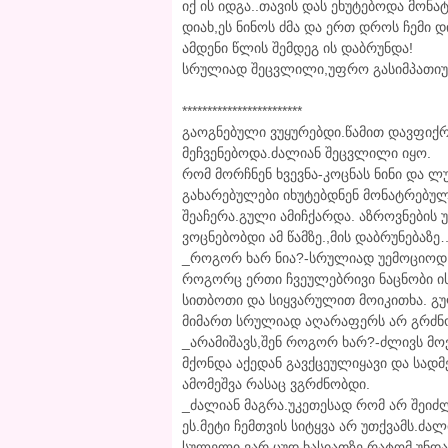
იქ ის იდგა..თავის დას ეხუტებოდა მონ
დიახ,ეს ნინოს ძმა და ერთ დროს ჩემი 
ამდენი წლის შემდეგ ის დაბრუნდა!
სრულიად შეცვლილი,უფრო გასიმპათი
************************
გაოგნებული ვუყურებდი.წამით დავფიქრ
მეჩვენებოდა.ძალიან შეცვლილი იყო.
რომ მორჩნენ ხვევნა-კოცნას ნინი და ლ
გახარებულები იხუტებდნენ მონატრებულ 
შეაჩერა.გული ამიჩქარდა. აზროვნების 
ვოცნებობდი ამ წამზე.,მის დაბრუნებაზე
_როგორ ხარ ნია?-სრულიად უემოციოდ 
როგორც ერთი ჩვეულებრივი ნაცნობი ისე
სითბოთი და სიყვარულით მოიკითხა. გულ
მიმართ სრულიად აღარაფერს არ გრძნ
_არამიშავს,შენ როგორ ხარ?-ძლივს მო
მქონდა აქედან გავქცეულიყავი და სად
ამომეშვა რასაც ვგრძნობდი.
_ძალიან მაგრა.უკეთესად რომ არ შეიძლე
ეს.მეტი ჩემთვის სიტყვა არ უთქვამს.ძა
სულელი ვარ.ცუდ ხასიათზე რატომ უნდა