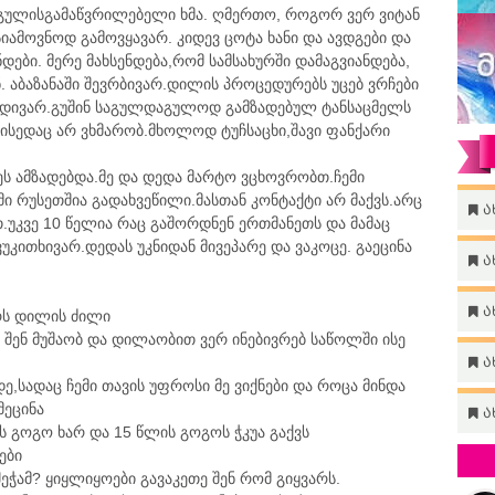
 გულისგამაწვრილებელი ხმა. ღმერთო, როგორ ვერ ვიტან
იამოვნოდ გამოვყავარ. კიდევ ცოტა ხანი და ავდგები და
დები. მერე მახსენდება,რომ სამსახურში დამაგვიანდება,
 აბაზანაში შევრბივარ.დილის პროცედურებს უცებ ვრჩები
ივდივარ.გუშინ საგულდაგულოდ გამზადებულ ტანსაცმელს
 ისედაც არ ვხმარობ.მხოლოდ ტუჩსაცხი,შავი ფანქარი
ეს ამზადებდა.მე და დედა მარტო ვცხოვრობთ.ჩემი
ი რუსეთშია გადახვეწილი.მასთან კონტაქტი არ მაქვს.არც
ა
.უკვე 10 წელია რაც გაშორდნენ ერთმანეთს და მამაც
კითხივარ.დედას უკნიდან მივეპარე და ვაკოცე. გაეცინა
ა
ა
რს დილის ძილი
მ შენ მუშაობ და დილაობით ვერ ინებივრებ საწოლში ისე
ა
დე,სადაც ჩემი თავის უფროსი მე ვიქნები და როცა მინდა
მეცინა
ა
ის გოგო ხარ და 15 წლის გოგოს ჭკუა გაქვს
ები
ეჭამ? ყიყლიყოები გავაკეთე შენ რომ გიყვარს.