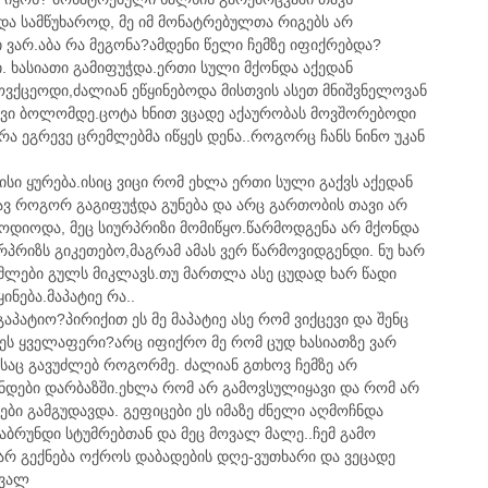
და სამწუხაროდ, მე იმ მონატრებულთა რიგებს არ
 ვარ.აბა რა მეგონა?ამდენი წელი ჩემზე იფიქრებდა?
. ხასიათი გამიფუჭდა.ერთი სული მქონდა აქედან
მოვქცეოდი,ძალიან ეწყინებოდა მისთვის ასეთ მნიშვნელოვან
ვი ბოლომდე.ცოტა ხნით ვცადე აქაურობას მოვშორებოდი
რა ეგრევე ცრემლებმა იწყეს დენა..როგორც ჩანს ნინო უკან
ისი ყურება.ისიც ვიცი რომ ეხლა ერთი სული გაქვს აქედან
ედავ როგორ გაგიფუჭდა გუნება და არც გართობის თავი არ
ამოდიოდა, მეც სიურპრიზი მომიწყო.წარმოდგენა არ მქონდა
რპრიზს გიკეთებო,მაგრამ ამას ვერ წარმოვიდგენდი. ნუ ხარ
ემლები გულს მიკლავს.თუ მართლა ასე ცუდად ხარ წადი
ინება.მაპატიე რა..
აპატიო?პირიქით ეს მე მაპატიე ასე რომ ვიქცევი და შენც
ა ეს ყველაფერი?არც იფიქრო მე რომ ცუდ ხასიათზე ვარ
ასაც გავუძლებ როგორმე. ძალიან გთხოვ ჩემზე არ
ნდები დარბაზში.ეხლა რომ არ გამოვსულიყავი და რომ არ
ბი გამგუდავდა. გეფიცები ეს იმაზე ძნელი აღმოჩნდა
აბრუნდი სტუმრებთან და მეც მოვალ მალე..ჩემ გამო
არ გექნება ოქროს დაბადების დღე-ვუთხარი და ვეცადე
ოვალ