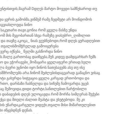
ენტისთვის,მაგრამ Dდღეს მარტო მოვედი სამწუხაროდ თუ
და ყურის გამობმა,ვინმემ რამე ზედმეტი არ მოინდომოს
მოგვიახლოვდა ნინო
 საკუთარი თავი.გონია რომ ყველა მასზე უნდა
ომ მის მეგობართან სხვა რამეზე ვიასუბრო_ღიმილით
ა და თავზე აკოცა_ ნიას ვეუბნებოდი,რომ დღეს ყურადღებით
სე თვალისმომჭრელად გამოიყურება
 ვერც იქნება_ წელში გასწორდა ნინო
ს.მალე გართობაც დაიწყება,შენ კიდევ დამდგარხარ ჩემს
ყო და ეჭორავები_მომაყარა ყველაფერი ერთად,ხელი
ა ბევრი უცნობი იყო.ნინოს ნათესავებს ასე თუ ისე
ნამშრომლებს-არა.ნინომ შეძლებისდაგვარად გამაცნო ვისაც
ოტა გახურდა სიტუაცია.ყველა კარგად ერთობოდა და
თო, დარბაზი ჩაბნელდა და სიჩუმე ჩამოვარდა.უცებ
იღაც შემოვიდა,დიდი ტორტი,სანთლებით ჩარჭობილი
ს დაბადების დღეს ულოცავდა.რომ მორჩა სიმღერას შუქები
იქცა და მთელი ძალით შეახტა და ეხუტებოდა. მე კი
ბის უნარდაკარგული ვიდექი,თვალი მისი მიმართულებით
 იწყებდნენ დენას.