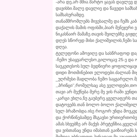
-არა დე,არ მშია.მარტო ყავას დავლევ დ
დავისხი.მალე დავლიე და წავედი სამსა
სამსახურამდე.
თანამშრომლებს მივესალმე და ჩემს კაბი
დაქალის მამის ოფისში,პიარ მენეჯერი 
ნიკასნაირ მამაზე.თავის შვილებზე გიჟდ
დღეს სწორედ მისი ქალიშვილის,ჩემი ს
დღეა.
ტელეფონი ამოვიღე და სასწრაფოდ დავ
-ჩემო უსაყვარლესო,გილოცავ 25-ე და 
საუკეთესოს.სულ ბედნიერი ყოფილიყავი 
დიდი მოთმინებით ელოდები.ძალიან მი
_უღრმესი მადლობა ჩემო საყვარელო.მე
,,პრინცი’’,რომელსაც ასე ველოდები,თ
თავი არ მექნება მერე მე ვის რაში ვუნდ
-კარგი ეხლა,ნუ გაუბერე.ყველაფერს თა
დატოვებს.თან ბოლო ბოლო ქალიშვილი 
სულ ბრაზობდა.ისე როგორ უნდა მოვკვდე
და ქორწინებამდე მსგავსი ურთიერთობებ
ამას.სხვებზე არ მაქვს პრეტენზია,ყველ
და ვისთანაც უნდა იმასთან გაიზიარებს
შემდეგ.უბრალოდ,პირადად მე,აუცილებლ