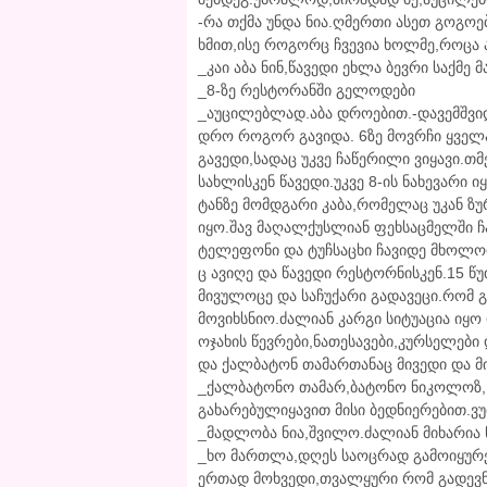
-რა თქმა უნდა ნია.ღმერთი ასეთ გოგოე
ხმით,ისე როგორც ჩვევია ხოლმე,როცა
_კაი აბა ნინ,წავედი ეხლა ბევრი საქმე მ
_8-ზე რესტორანში გელოდები
_აუცილებლად.აბა დროებით.-დავემშვიდო
დრო როგორ გავიდა. 6ზე მოვრჩი ყველ
გავედი,სადაც უკვე ჩაწერილი ვიყავი.თ
სახლისკენ წავედი.უკვე 8-ის ნახევარი
ტანზე მომდგარი კაბა,რომელაც უკან ზ
იყო.შავ მაღალქუსლიან ფეხსაცმელში ჩა
ტელეფონი და ტუჩსაცხი ჩავიდე მხოლოდ
ც ავიღე და წავედი რესტორნისკენ.15 წ
მივულოცე და საჩუქარი გადავეცი.რომ გ
მოვიხსნიო.ძალიან კარგი სიტუაცია იყო
ოჯახის წევრები,ნათესავები,კურსელები
და ქალბატონ თამართანაც მივედი და მ
_ქალბატონო თამარ,ბატონო ნიკოლოზ,
გახარებულიყავით მისი ბედნიერებით.ვუ
_მადლობა ნია,შვილო.ძალიან მიხარია ნ
_ხო მართლა,დღეს საოცრად გამოიყურე
ერთად მოხვედი,თვალყური რომ გადევნო