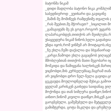
ბატონმა ნიკამ
_დიდი მადლობა ბატონო ნიკა კომპლიმ
საბედნიეროდ _ვუთხარი და გავიცინე
_მაშინ მე მომიწევს რამდენიმე თვალის 
_რას შვებით,მე მჭორავთ? _სიცილით 
_გამაგიჟებს მე ეს გოგო,როგორ უყვარს
ლაპარაკობდეს,თითქოს არ შეიძლება,რ
უსაყვედურა ნიკამ ნინოს,ხელი გადახვი
უნდა იყოს,რომ ვინმემ არ მოიტაცოს,ი
_ნუ ეხლა,ჩემი დაქალია და სხვანაირად
_კარგი,წამოდი ეხლა გაგაცნობ ვიღაცებ
მშობლებთან თითქოს მათი მეგობარი ი
მომკიდა და წამიყვანა ხალხისკენ.მართლ
ვიცნობდი,მის კურსელებსაც,მაგრამ თა
არ ვიცნობდი.დრო ნელ-ნელა გავიდა.ც
ცეკვავდა.მოულოდნელად მუსიკა გამოირ
ყველამ კარისკენ გაიხედა საიდანაც ვ
მოქონდა და თან სიმღერა დაიწყო,ნინო
აინთო,ნინომ კივილი დაიწყო,მისკენ გა
გაოგნებული, გაშეშებული და მეტყველე
გამიშტერდა, ცოტა მაკლდა და ცრემლები