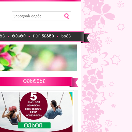
ბა
ტესტი
PDF წიგნი
სხვა
ტესტები