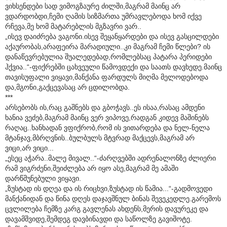
ვიხსენდები სად ვიმოგზაურე ძილში,მაგრამ მაინც არ
ვდარდობდი,ჩემი ღამის სიზმართა უმრავლებოდა ხომ იქვე
რჩევა,მე ხომ მატარებლის მგზავრი ვარ..
„ისევ დაიძრება ვაგონი.ისევ შეყანყარდები და ისევ გასცილდები
აქაურობას,არაფეირა მარადიული..კი მაგრამ ჩემი წლები? ის
დანაწევრებულია შუალედებად,რომლებსაც პატარა პერიდები
ჰქვია..“-ფიქრებში ცახვეული წამოვდექი და საათს დავხედე.მაინც
თავისუფალი ვიყავი,მანქანა ფარდულს მიღმა მელოდებოდა
და,მგონი,გაქცევასაც არ ცდილობდა.
***
არსებობს ის,რაც გაშნებს და გბოჭავს..ეს ისაა,რასაც ამდენი
ხანია ვეძებ,მაგრამ მაინც ვერ ვიპოვე,რადგან კიდევ მაშინებს
რაღაც..ხანხადან ვფიქრობ,რომ ის ვითარდება და ნელ-ნელა
მტანჯავ,მბრღვნის..ბულბულს მტვრად მაქცევს,მაგრამ არ
ვიცი,არ ვიცი...
„ესეც აჭარა..მალე მივალ..“-ძარღვებში ადრენალონზე ძლიერი
რამ ვიგრძენი,შეიძლება არ იყო ასე,მაგრამ მე ამაში
დარწმუნებული ვიყავი.
„ზუსტად ის დღეა და ის რიცხვი,ზუსტად ის წამია...“-გადმოვედი
მანქანიდან და წინა დღეს დაჯავშნულ ბინას შევეკედლე.გარემოს
ცვლილება ჩემზე კარგ გავლენას ახდენს,მერის დავურეკე და
დავამშვიდე,შემდეგ დავბინავდი და საწოლზე გავიშოტე.