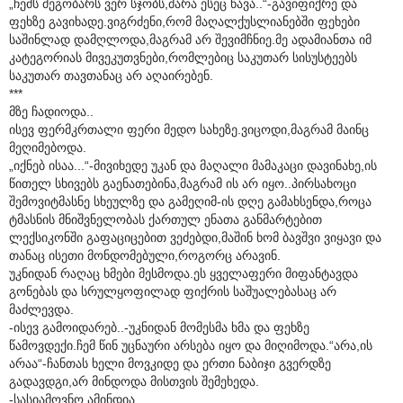
„ჩემს მეგობარს ვერ სჯობს,მარა ესეც წავა..“-გავიფიქრე და
ფეხზე გავიხადე.ვიგრძენი,რომ მაღალქუსლიანებში ფეხები
საშინლად დამღლოდა,მაგრამ არ შევიმჩნიე.მე ადამიანთა იმ
კატეგორიას მივეკუთვნები,რომლებიც საკუთარ სისუსტეებს
საკუთარ თავთანაც არ აღაირებენ.
***
მზე ჩადიოდა..
ისევ ფერმკრთალი ფერი მედო სახეზე.ვიცოდი,მაგრამ მაინც
მეღიმებოდა.
„იქნებ ისაა...“-მივიხედე უკან და მაღალი მამაკაცი დავინახე,ის
წითელ სხივებს გაენათებინა,მაგრამ ის არ იყო..პირსახოცი
შემოვიტმასნე სხეულზე და გამეღიმ-ის დღე გამახსენდა,როცა
ტმასნის მნიშვნელობას ქართულ ენათა განმარტებით
ლექსიკონში გაფაციცებით ვეძებდი,მაშინ ხომ ბავშვი ვიყავი და
თანაც ისეთი მონდომებული,როგორც არავინ.
უკნიდან რაღაც ხმები მესმოდა.ეს ყველაფერი მიფანტავდა
გონებას და სრულყოფილად ფიქრის საშუალებასაც არ
მაძლევდა.
-ისევ გამოიდარებ..-უკნიდან მომესმა ხმა და ფეხზე
წამოვდექი.ჩემ წინ უცნაური არსება იყო და მიღიმოდა.“არა,ის
არაა“-ჩანთას ხელი მოვკიდე და ერთი ნაბიჯი გვერდზე
გადავდგი,არ მინდოდა მისთვის შემეხედა.
-სასიამოვნო ამინდია..