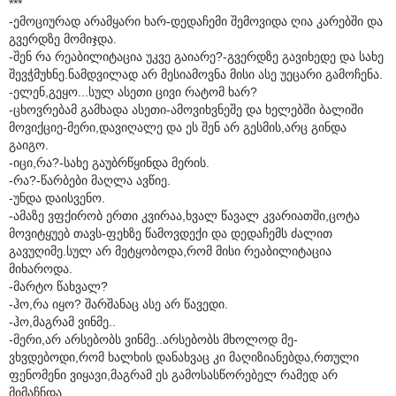
***
-ემოციურად არამყარი ხარ-დედაჩემი შემოვიდა ღია კარებში და
გვერდზე მომიჯდა.
-შენ რა რეაბილიტაცია უკვე გაიარე?-გვერდზე გავიხედე და სახე
შევჭმუხნე.ნამდვილად არ მესიამოვნა მისი ასე უეცარი გამოჩენა.
-ელენ,გეყო...სულ ასეთი ცივი რატომ ხარ?
-ცხოვრებამ გამხადა ასეთი-ამოვიხვნეშე და ხელებში ბალიში
მოვიქციე-მერი,დავიღალე და ეს შენ არ გესმის,არც გინდა
გაიგო.
-იცი,რა?-სახე გაუბრწყინდა მერის.
-რა?-წარბები მაღლა ავწიე.
-უნდა დაისვენო.
-ამაზე ვფქირობ ერთი კვირაა,ხვალ წავალ კვარიათში,ცოტა
მოვიტყუებ თავს-ფეხზე წამოვდექი და დედაჩემს ძალით
გავუღიმე.სულ არ მეტყობოდა,რომ მისი რეაბილიტაცია
მიხაროდა.
-მარტო წახვალ?
-ჰო,რა იყო? შარშანაც ასე არ წავედი.
-ჰო,მაგრამ ვინმე..
-მერი,არ არსებობს ვინმე..არსებობს მხოლოდ მე-
ვხვდებოდი,რომ ხალხის დანახვაც კი მაღიზიანებდა,რთული
ფენომენი ვიყავი,მაგრამ ეს გამოსასწორებელ რამედ არ
მიმაჩნდა.