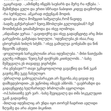
-უკაცრავად..-„ამინდზე იწყებს საუბარს და მერე რა იქნება..’-
შემიწუხდა გული და ერთი სწრაფი ნაბიჯით კიდევ დავშორდი.
-რა სურნელია..აშკარად თქვენგან მოდის.
-დიახ და ახლა მომეცით საშუალება,რომ წავიდე.
-სადმე გეჩქარებათ? ნუთუ,მშობლები გელოდებიან?-ჩემ
მოთმინებას ეთამაშებოდა და ისევ იღიმოდა.
„ანდამატი ვერაა..“-გავიფიქრე და ისევ გადავწყვიტე არც მისი
გარეგნობა გამეხადა ხილული..“იდუმალება,ეს ისაა,რაც
ცხოვრებას ხიბლს სძენს..“-ისევ გამიელვა გონებაში და წინ
მდგომს ავხედე.
-ყოველთვის სარგებლიანი არაა იდუმალება..“-მისი ნათქვამი
გულზე ომხვდა.“ნუთუ,ჩემ ფიქრებს კითხულობს...“-სახე
შემეცვალა,ეს თავადვე ვიგრძენი.
-რა გნებავთ??-თავი უკმაყოფილოდ გავაქნიე და წინ უკან
გავიხე,მზე უკვე ჩასულიყო.
-უბრალოდ გამოგელაპარაკეთ.არ მეგონა,ასე ცივად თუ
დამხვდებოდით-„ეს უცნობიც იმავეს ამბობს..“-გავბრაზდი და
გადავწყვიტე ხელჩართულ ბრძოლაში ავყოლოდი.
-ოჰ,ხასიათზე ვერ ვარ..-სახე შევიცვალე და თმა სიკუკლუცით
უკან გადავიწიე.
-მთლად იდუმალიც არ უნდა იყო.თორემ ჩადრით ავლიდი
ზღვაზე და არა ასეთი ბიკინით.