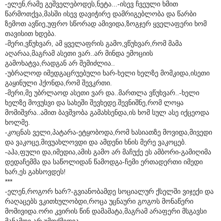
-ელენ,რამე გეშველებოდეს,ნეტა...-ისევ ჩვეული ხმით
წარმოთქვა,მასში ისევ დავიჭირე დამრიგებლობა და წარბი
ზემოთ ავწიე,უფრო სწორად ამივიდა,ზოგჯერ ყველაფერი ხომ
თავისით ხდება.
-მერი,ვწუხვარ, ამ ყველაფრის გამო,ვწუხვარ,რომ მამა
აღარაა,მაგრამ ასეთი ვარ..არ მინდა ემოციის
გამოხატვა,რადგან არ შემიძლია..
-უბრალოდ იმედგაცრუებული ხარ-ხელი ხელზე მომკიდა,ისეთი
გაყინული ჰქონდა,რომ შევკრთი.
-მერი,მე უბრლაოდ ასეთი ვარ და..მართლა ვწუხვარ..-ხელი
ხელზე მოვუსვი და სახეში შევხედე.შევნიშნე,რომ ლოყა
მომიშვრა..ამით ბავშვობა გამახსენდა,ის ხომ სულ ასე იქცეოდა
ხოლმე.
-კოცნას ველი,პატარა-ეტყობოდა,რომ ხასიათზე მოვიდა,მივედი
და ვაკოცე,მივუახლოვდი და ამდენი ხნის მერე ვაკოცებ.
-აჰა,ფული და,იმედია,ამის გამო არ მაჩუქე ეს ამბორი-გამიღიმა
დედაჩემმა და საწოლიდან წამოდგა-ჩემი ერთადერთი იმედი
ხარ,ეს გახსოვდეს!
***
-ელენ,როგორ ხარ?-გვიანობამდე სოციალურ ქსელში ვიჯექი და
რაღაცებს ვკითხულობდი,როცა უცნაური გოგოს მონაწერი
მომივიდა.ორი კვირის წინ დამამატა,მაგრამ არაფერი მსგავსი
მანამდე არ უმოქმედია.