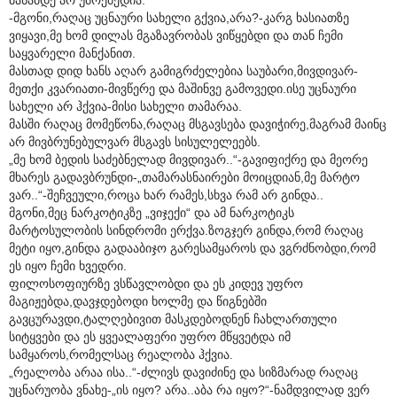
-მგონი,რაღაც უცნაური სახელი გქვია,არა?-კარგ ხასიათზე
ვიყავი,მე ხომ დილას მგაზავრობას ვიწყებდი და თან ჩემი
საყვარელი მანქანით.
მასთად დიდ ხანს აღარ გამიგრძელებია საუბარი,მივდივარ-
მეთქი კვარიათი-მივწერე და მაშინვე გამოვედი.ისე უცნაური
სახელი არ ჰქვია-მისი სახელი თამარაა.
მასში რაღაც მომეწონა,რაღაც მსგავსება დავიჭირე,მაგრამ მაინც
არ მივბრუნებულვარ მსგავს სისულელეებს.
„მე ხომ ბედის საძებნელად მივდივარ..“-გავიფიქრე და მეორე
მხარეს გადავბრუნდი-„თამარასნაირები მოიცდიან,მე მარტო
ვარ..“-შეჩვეული,როცა ხარ რამეს,სხვა რამ არ გინდა..
მგონი,მეც ნარკოტიკზე „ვიჯექი“ და ამ ნარკოტიკს
მარტოსულობის სინდრომი ერქვა.ზოგჯერ გინდა,რომ რაღაც
მეტი იყო,გინდა გადააბიჯო გარესამყაროს და ვგრძნობდი,რომ
ეს იყო ჩემი ხვედრი.
ფილოსოფიურზე ვსწავლობდი და ეს კიდევ უფრო
მაგიჟებდა,დავჯდებოდი ხოლმე და წიგნებში
გავცურავდი,ტალღებივით მასკდებოდნენ ჩახლართული
სიტყვები და ეს ყვეალაფერი უფრო მწყვეტდა იმ
სამყაროს,რომელსაც რეალობა ჰქვია.
„რეალობა არაა ისა..“-ძლივს დავიძინე და სიზმარად რაღაც
უცნარუობა ვნახე-„ის იყო? არა..აბა რა იყო?“-ნამდვილად ვერ