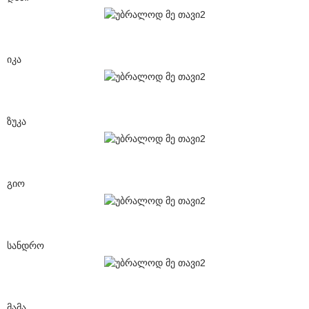
იკა
ზუკა
გიო
სანდრო
მამა