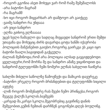
-როგორ გგონია ასეთ მოხუცი ვარ რომ რამე შემეშალოსს
-არა ბატონო მაგრამ
-რა მაგრამმ
-ხო იცი როგორ მიყვარხარ არ დამტოვო არ გაიქცეე
-ვაიმე სანდრო რა უნდააა
-არ ვიცი-სანდრო
-ელზა გთხოვ,ელზააააა
უცებ ხელი ჩამავლო და სადღაც მივყავდი სანდრომ ერთი მუშტი
უთავაზა და მოხუციც ძირს დავარდა.ცოტა ხანში იქაურობა
პოლიციის მანქანებით გაივსო,როგორც გაირკვა ეს კაცი იყო
ბატონი ზაალი,საგიჟიდან გაქცეულა.
ძალიან მეშინოდა,რომ არა პოლიცია ალბად გავგიჟდებოდი.
ყველაფერი,რომ მორჩა მე და სანდრო ამაზე ვიცინოდით და
სანდრომ ტელეფონში ჩემი ნომერი ელზას სახელით ჩაიწერა
სახლში მისული საწოლზე წამოვწექი და მამიკოს დავურეკე
-ბატონო ერეკლე როგორ ბრძანდებით-და ტელეფონში სიცილი
ავტეხე
-ლიზ როგორ მომენატრე რას შვები ჩემო პრინცესა,როგორ
შეეგუე ქალქს,სკოლას,ბავშვებს
-კარგად მა,კარგი სკოლა,მეგობრებიც გავიჩინე დანის
მეშვეობით,გუშინ ჩემთან დარჩნენ გოგონები,დღეს ბოულინგ