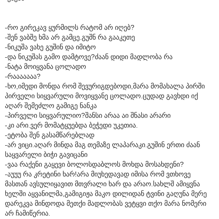
-რო გირეკავ ყურმილს რატომ არ იღებ?
-შენ ვაბშე ხმა არ გამცე.გუშნ რა გააკეთე
-ნიკუშა ვახე გუშინ და იმიტო
-და ნიკუშას გამო დამტოვე?ძაან დიდი მადლობა რა
-ნატა მოიყვანა ცოლადო
-რააააააა?
-ხო,იმედი მონდა რომ შევურიგდებოდი,მარა მომახალა პირში
პირველი სიყვარული მოვიყვანე ცოლადო.ცუდად გავხდი იქ
აღარ შემეძლო გამიგე ნანკა
-პირველი სიყვარულიო?შანსი არაა აი შნასი არარი
-კი არი.ვერ მომატყუებდა ბეჭედი უკეთია.
-ეტობა შენ გასამწარებლად
-არ ვიცი.აღარ მინდა მაგ თემაზე ლაპარაკი.გუშინ ერთი ძაან
საყვარელი ბიჭი გავიცანი
-ვაა რაქენი გაყევი ბოლოსდაბლოს მოხდა მოსახდენი?
-აუუუ რა კრეტინი ხარ!არა მიუხედავად იმისა რომ ვთხოვე
მასთან ავსულიყავით მთვრალი ხარ და არაო.სახლშ ამიყვნა
ხელში აყვანილმა,გამიგიჟა მაკო დილიდან ტვინი გაღუნა მერე
დარეკვა მინდოდა მეთქი მადლობას ვეტყვი თქო მარა ნომერი
არ ჩამიწერია.