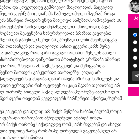
აფეს.ნეტავ აქ ვმუშაობდე,სულ არ ვიწუწუნებდი,მაგრამ
აოცნებოა და ყოველდღე გემრიელი შოკოლადის ნაცვლად
 წელია ვეუბნები დედაჩემს წამოვალ-მეთქი,მაგრამ როცა
ქა
ბს ბზარები,როგორ უნდა მიატოვო სამუშაო.სიამოვნების 30
შემო უცნაური სიმშვიდეა,შესასვლელში მხოლოდ დაცვა
 მოემატათ შესვენების ხანგრძლივობა.ბრაზით ვავლებთ
მიშლის და გაჩენილ ნერვოზს უარესად მიღიზიანებს,დაცვაც
ემი ოთახისკენ და დაღლილი,სახით ვეკვრი კარს,მერე
ა დაბლა ვწევ რომ კარი გავაღო.ოთახში შესულს ახალი
დასახარისხებლად დაწყობილი.პროტესტის გრძნობა ხშირად
ება რომ 3 წელია ამ საქმეს ვაკეთებ და შემიყვარდა
ევნით,მათთვის განკუთნილ თაროებზე, ვიღაც არ-
ხ
აღალდეების დაწყობა-დახარისხება.ხშირად,წამძლევს და
დიდი ვერაფერი,რას იკვლევს ის კაცი,მგონი თვითონაც არ
ველ თაროზე წითელი საქაღალდეებია,მეორეზე-შავი,ხოლო
ინდისფერი.თავიდან ყველაფერს წარწერები ჰქონდა,მაგრამ
ს ვაკეთებ და სულაც არ მაქვს წუწუნის საბაბი,მაგრამ,როცა
ო ფერადი თაროებით აჭრელებული,ატარებ გინდა
 არ მაქვს თაროზე საქაღალდე რომ კარს მიღებენ და ახალი
ია,ვიცოდე მაინც რომ რამე ღირებულს ვაკეთებ,სულ არ
 კი აღარ ვახსენებდი.