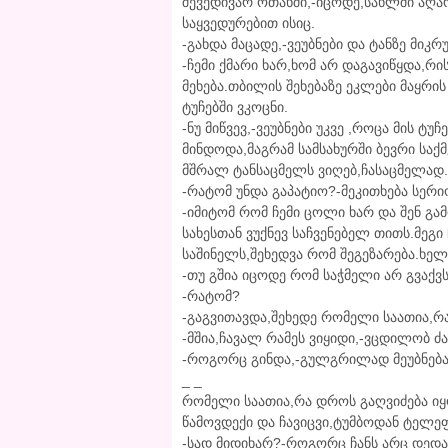
შევედივარ ოთახში,-იცოდე,სახლში აღარ
საყვედურებით ისიც.
-გახდა მაცადე,-ვეუბნები და ტანზე მიკ
-ჩემი ქმარი ხარ,ხომ არ დაგავიწყდა,რი
მეხება.თბილის შეხებაზე ეკლები მაყრი
ტუჩებში ვკოცნი.
-ნუ მიწვევ,-ვეუბნები უკვე ,როცა მის ტ
მინდოდა,მაგრამ სამსახურში ბევრი საქ
მშრალ ტანსაცმელს ვიღებ,ჩასაცმელად.
-რატომ უნდა გაპატიო?-მეკითხება სერ
-იმიტომ რომ ჩემი ცოლი ხარ და შენ გამ
სახესთან ვუქნევ საჩვენებელ თითს.მეგი
საშინელს,შეხედვა რომ შეგეზარება.ხელ
-თუ გშია იცოდე რომ საჭმელი არ გვაქვ
-რატომ?
-გაგვითავდა,შეხედე რომელი საათია,რ
-მშია,ჩავალ რამეს ვიყიდი,-ვცდილობ ძ
-როგორც გინდა,-გულგრილად მეუბნება 
_ _
რომელი საათია,რა დროს გაღვიძება იყო
წამოვდექი და ჩავიცვი,ტუმბოდან ტელეფ
-სად მიდიხარ?-როგორც ჩანს არც დედას