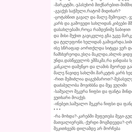
-მარკეტში,-ვპასუხობ მთქნარებით-შიმში
-გვაქვს საჭმელი,რატომ მიდიხარ?
-ცოტახნით გავალ და მალე შემოვალ,-ვუ
კარს და გამოვედი სახლიდან.კიბეები მშ
დასახლებაში,როცა რამდენიმე ნაბიჯი
და მისი შუქით გავიკვლიე გზა.უკვე მარ
და ტელეფონი ხელიდან გამივარდა,სიბრა
ისე სწრაფად აორთქლდა სიტყვა ვერ და
ჩამსხვრეოდა,ესღა მაკლდა,ახლის ყიდვა
უნდა,დასწყევლოს ეშმაკმა,რა ჯანდაბა 
კანკალი დამეწყო და ლამის მეორედ გა
მალე წავიდე სახლში.მარკეტის კარს ხე
-რით შემიძლია დაგეხმაროთ?-შესასვლ
დაძაბულობა მოვიხსნა და მეც ვუღიმი
-საშუალო შეკვრა ჩიფსი და ფანტა მინდ
ვუთხარი მოაქვს.
-ინებეთ,საშუალო შეკვრა ჩიფსი და ფა
* * *
-რა მოხდა?-კარებში მეფეთება მეგი-გუ
მათვალიერებს,-ქურდი მოგზდევდა?-ღრ
შეკითხვებს დილამდე არ მორჩება