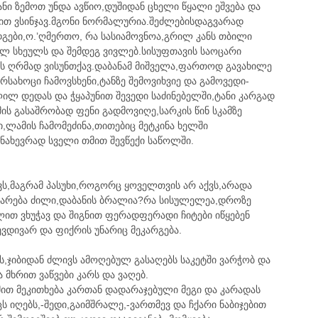
ნი ზემოთ უნდა ავწიო,დუშიდან ცხელი წყალი ეშვება და
ით ვსინჯავ.მგონი ნორმალურია.შეძლებისდაგვარად
დგები,ო.’ღმერთო, რა სასიამოვნოა,გრილ კანს თბილი
თელ სხეულს და შემდეგ ვივლებ.სისუფთავის საოცარი
ლს ღრმად ვისუნთქავ.დაბანამ მიშველა,ფართოდ გავახილე
რსახოცი ჩამოვსხენი,ტანზე შემოვიხვიე და გამოვედი-
ილ დედას და ჭყაპუნით შევედი საძინებელში,ტანი კარგად
ის გასაშრობად ფენი გადმოვიღე,სარკის წინ სკამზე
,ლამის ჩამომეძინა,თითებიც მეტკინა ხელში
ნახევრად სველი თმით შევწექი საწოლში.
ავს,მაგრამ პასუხი,როგორც ყოველთვის არ აქვს,არადა
კარება ძილი,დაბანის ბრალია?რა სისულელეა,დროზე
ლით ვხუჭავ და შიგნით ფერადფერადი ჩიტები იწყებენ
ვდივარ და ფიქრის უნარიც მეკარგება.
ს,ჯიბიდან ძლივს ამოღებულ გასაღებს საკეტში ვარჭობ და
 მხრით ვაწვები კარს და ვაღებ.
ხმით მეკითხება კართან დადარაჯებული მეგი და კარადას
ცს იღებს,-შედი,გაიმშრალე,-ვართმევ და ჩქარი ნაბიჯებით