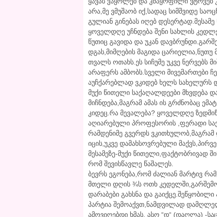
ყავას ვაყოლებ და კმაყოფილი ვტოვებ კ
არა,მე ვმუშაობ იქ,სადაც სიმშვიდე ს
გულიან გინებას იღებ დესერტად.მესამე
ყოველდღე უჩნდება შენი სახლის კედლე
წუთიც გავიდა და უკან დავბრუნდი.გარ
დგას,მიმღების მაგიდა ცარიელია,ნუთუ
თვალს ოთახს.ეს სიჩუმე უკვე ნერვებს 
არაფერს ამბობს.სველი მივემართები ჩ
აუჩქარებლად ვკიდებ ხელს სახელურს დ
მუქი წითელი საქაღალდეები მხვდება 
მიჩნდება,მაგრამ ამას ის გრძნობაც ემატ
კიდეც.რა მევალება? ყოველდღე ზედმიწ
აღიარებული პროფესორის ,ფერადი საქ
რამდენიმე გვერდს ვკითხულობ,მაგრამ 
იცის,უკვე დამახსოვრებული მაქვს,პირ
მესამეზე-მუქი წითელი,ფაქტობრივად შ
რომ შევისწავლე წაშალეს.
ბევრს ეგონება,რომ ძალიან მარტივ რამე
მთელი დღის ¾ს ოთხ კედელში,გარშემ
დარაბები გახსნა და გაიქცე.შეწყობილი
პარტია შემოაქვთ,ნამდვილად დამღლელ
ამოვიღებდი ხმას. ასო “დ“ (დაღლა) -საც