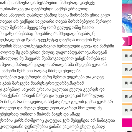
იან მესიამოვნა და ნეტარებით წამიერად დავხუჭე
ო,ისიამოვნე და დაუბრუნდი საქმეს.უბრალოდ
არაა,სწავლის დასრულებამდე სხვის მონობაში უნდა ვიყო
მ თავად არ ვიქნები საკუთარი თავის მბრძანებელი.წვრილი
ურულ შენობას შევეფარე რომ ტელეფონზე საათი
აში გასეირნებასაც მოვასწრებს.მშვიდად ჩავაბრუნე
ი,ნაკლებად წვიმს უკვე,ნეტავ დაუშვას.თითქოს ჩემი
ვიმის მსხვილი,სეტყვასავით ბურთულები ცვივა და წამებში
მხოლოდ მე ვარ,ერთი ქალიც დავლანდე,ძლივს,რადგან
ა
მხოლოდ მე მიყვარს წვიმა?გაოცებით ვიჩეჩ მხრებს და
 მეორე მხრიდან ვიღაცის ხრიალა ხმა მწვდება ყურთან.
ა
წამებში ჩემს წინ რაღაც მძიმედ ეხეთქება
აჟინებით ვაცქერდები,მერე ზემოთ ვიყურები და კიდევ
 გზის მარჯვენა მხარეს,ტროტუარზე,მაგრამ
ა
 გაჩენილ საცობს ტრასის გავლით ვუვლი გვერდს და
ია,ქუჩაში არავინ ჩანდა და უცებ ვიღაცამ სასწაულად
ა
არ მინდა რა მოხდებოდა.აჩქარებულ გულის ცემას ყურს არ
ვაგრძელებ და მეტად ვსველდები,აშკარად მხოლოდ მე
ა
ნებურად ღიმილი მიპობს ბაგეს და ამავე
ხობის კარს,რომელიც კაფეცაა.ჯერ შესვენება არ ჩამიგდია
კოლადიანი ფუნთუშების ჭამაში ვატარებ,ცხელ ტკბილ