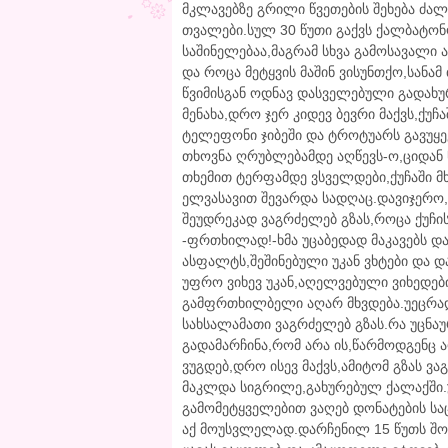
მკლავებზე გრილი წვეთების შეხება ძალ
თვალები.სულ 30 წუთი გაქვს ქალბატონ
საშინელებაა,მაგრამ სხვა გამოსავალი 
და როცა მეტყვის მაშინ ვისუნთქო,სანა
წვიმისგან ოდნავ დასველებული გადახ
მენახა,დრო ჯერ კიდევ ბევრი მაქვს,ქუჩ
ტელეფონი ჯიბეში და ტროტუარს გავუყევ
თხოვნა ღრუბლებამდე აღწევს-ო,ციდან წ
თხემით ტერფამდე ვსველდები,ქუჩაში 
ელვასავით შევარდა სადღაც.დავიჯერო,
შეუდრეკად ვაგრძელებ გზას,როცა ქუჩის
-ფრთხილად!-ხმა უცაბედად მაკავებს და 
ასფალტს,შეშინებული უკან ვხტები და დ
უფრო ვიხევ უკან,აღელვებული ვიხედები
გამფრთხილბელი აღარ მხვდება.უეცრად
სახსალამათი ვაგრძელებ გზას.რა უცნაურ
გადამარჩინა,რომ არა ის,წარმოდგენც 
ვუგდებ,დრო ისევ მაქვს,ამიტომ გზას 
მაკლდა სიგრილე,გახურებულ ქალაქში.უ
გამომეტყველებით ვაღებ დონატების საც
აქ მოუსვლელად.დარჩენილ 15 წუთს შო