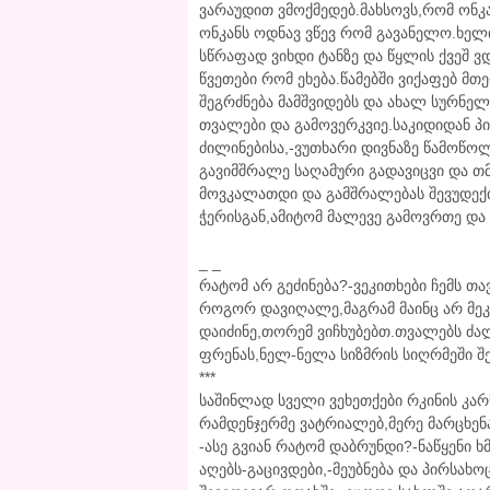
ვარაუდით ვმოქმედებ.მახსოვს,რომ ონკა
ონკანს ოდნავ ვწევ რომ გავანელო.ხელ
სწრაფად ვიხდი ტანზე და წყლის ქვეშ ვ
წვეთები რომ ეხება.წამებში ვიქაფებ მ
შეგრძნება მამშვიდებს და ახალ სურნე
თვალები და გამოვერკვიე.საკიდიდან პი
ძილინებისა,-ვუთხარი დივნაზე წამოწოლ
გავიმშრალე საღამური გადავიცვი და თმ
მოვკალათდი და გამშრალებას შევუდექი
ჭერისგან,ამიტომ მალევე გამოვრთე და 
_ _
რატომ არ გეძინება?-ვეკითხები ჩემს თ
როგორ დავიღალე,მაგრამ მაინც არ მე
დაიძინე,თორემ ვიჩხუბებთ.თვალებს ძა
ფრენას,ნელ-ნელა სიზმრის სიღრმეში შე
***
საშინლად სველი ვეხეთქები რკინის კარ
რამდენჯერმე ვატრიალებ,მერე მარცხენა
-ასე გვიან რატომ დაბრუნდი?-ნაწყენი 
აღებს-გაცივდები,-მეუბნება და პირსახო