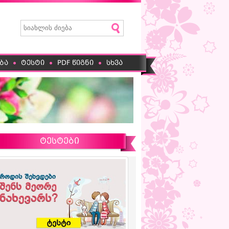
ბა
ტესტი
PDF წიგნი
სხვა
ტესტები