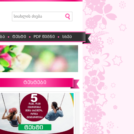
ბა
ტესტი
PDF წიგნი
სხვა
ტესტები