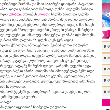
ედრებოდა შორენა და მისი პატარები დაეფარა. პატარები
ნას. დიდი გაჭირვებით წამოდგა ფეხზე. თვალში მოხვდა
სმული
სურათი
. შორენას
სურათი
ხელში აიღო და გულში
გოგონა იყო გამოსახული. მას სწორი, შავი თმები წელამდე
რი სიცივისგან ცხვირი გასწითლებოდა. თუმცა, მის სახეს
ტუჩებიდან ბროლივით თეთრი კბილები უჩანდა. მარცხენა
ვი თვალები კი სინათლეს ასხივებდა. ლამაზი იყო შორენა.
ე მათგანმა დაღუპა ის. დღეს კი ეს ჯერ კიდევ
ელშუა ქრებოდა, იწრიტებოდა. წვიმამ უფრო და უფრო
ა
 დაეცა და ნელ- ნელა გაიკვლია გზა მისი გიშერივით შავი
ლში გაუჩინარდა... ისევე როგორც თავად შორენა. კარებზე
ა
 სწრაფად გაუშვა ხელი შორენას სურათს და კარებისაკენ
ორ დაეცა იატაკზე შორენას ფოტო. კარებში ლევანი იდგა.
ა
ხვეული ბავშვი ეჭირა. ოთახში ხმისამოუღებლად შემოვიდა.
ოლზე, ისე რომ კარებში მდგარ ელენეს ყურადღებაც არ
ა
ამის საზურგეზე გადაკიდა. ელენეს უკვე სრულიად ამოეწურა
ბში ჩააფრინდა.
ნა ხომ ტყუპებს ელოდებოდა? -ჰკითხა ელენემ ისე რომ
ა
ებში შეხედა და უთხრა:
აიბადა
ნმა დედის ფეხებთან ჩაიმუხლა და უთხრა: