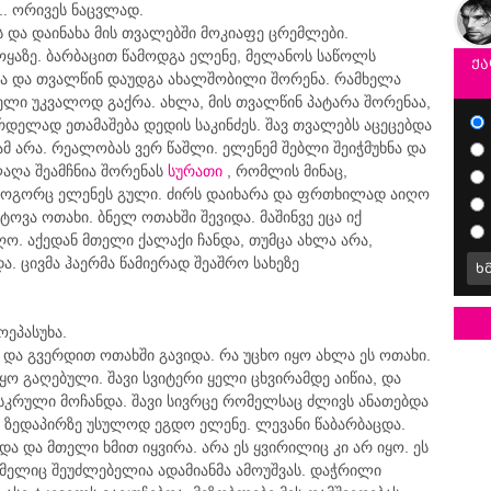
... ორივეს ნაცვლად.
 და დაინახა მის თვალებში მოკიაფე ცრემლები.
ოყაზე. ბარბაცით წამოდგა ელენე, მელანოს საწოლს
ქა
ა და თვალწინ დაუდგა ახალშობილი შორენა. რამხელა
წელი უკვალოდ გაქრა. ახლა, მის თვალწინ პატარა შორენაა,
რდელად ეთამაშება დედის საკინძეს. შავ თვალებს აცეცებდა
მ არა. რეალობას ვერ წაშლი. ელენემ შებლი შეიჭმუხნა და
აღა შეამჩნია შორენას
სურათი
, რომლის მინაც,
როგორც ელენეს გული. ძირს დაიხარა და ფრთხილად აიღო
ტოვა ოთახი. ბნელ ოთახში შევიდა. მაშინვე ეცა იქ
ო. აქედან მთელი ქალაქი ჩანდა, თუმცა ახლა არა,
. ცივმა ჰაერმა წამიერად შეაშრო სახეზე
ხ
ოეპასუხა.
, და გვერდით ოთახში გავიდა. რა უცხო იყო ახლა ეს ოთახი.
ო გაღებული. შავი სვიტერი ყელი ცხვირამდე აიწია, და
ფსკრული მოჩანდა. შავი სივრცე რომელსაც ძლივს ანათებდა
ნ ზედაპირზე უსულოდ ეგდო ელენე. ლევანი წაბარბაცდა.
 და მთელი ხმით იყვირა. არა ეს ყვირილიც კი არ იყო. ეს
ომელიც შეუძლებელია ადამიანმა ამოუშვას. დაჭრილი