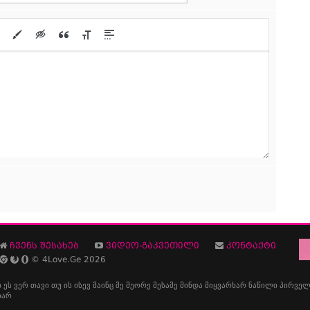
ჩვენს შესახებ
ვიდეო-გაკვეთილი
კონტაქტი
© 4Love.Ge 2026
ი
ეს
ვერ
თავი
თუ
ის
ისევ
მაინც
მე
მეორე
მესამე
მინდა
მიყვარხარ
ნაწილი
პირველ
ხარ