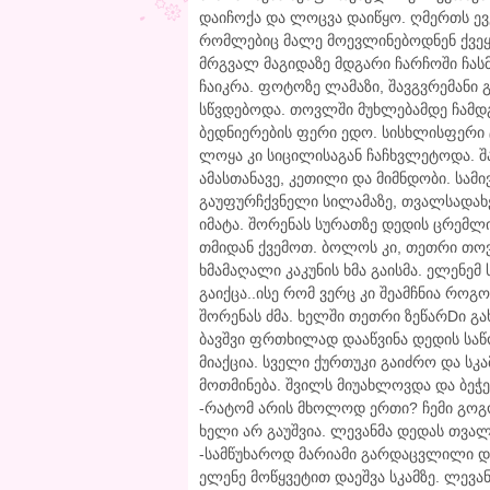
დაიჩოქა და ლოცვა დაიწყო. ღმერთს ევ
რომლებიც მალე მოევლინებოდნენ ქვეყა
მრგვალ მაგიდაზე მდგარი ჩარჩოში ჩა
ჩაიკრა. ფოტოზე ლამაზი, შავგვრემანი 
სწვდებოდა. თოვლში მუხლებამდე ჩამდგა
ბედნიერების ფერი ედო. სისხლისფერი 
ლოყა კი სიცილისაგან ჩაჩხვლეტოდა. შა
ამასთანავე, კეთილი და მიმნდობი. სამივ
გაუფურჩქვნელი სილამაზე, თვალსადახ
იმატა. შორენას სურათზე დედის ცრემლი
თმიდან ქვემოთ. ბოლოს კი, თეთრი თოვ
ხმამაღალი კაკუნის ხმა გაისმა. ელენემ
გაიქცა..ისე რომ ვერც კი შეამჩნია როგ
შორენას ძმა. ხელში თეთრი ზეწარDი გა
ბავშვი ფრთხილად დააწვინა დედის საწ
მიაქცია. სველი ქურთუკი გაიძრო და სკ
მოთმინება. შვილს მიუახლოვდა და ბეჭე
-რატომ არის მხოლოდ ერთი? ჩემი გოგო
ხელი არ გაუშვია. ლევანმა დედას თვალ
-სამწუხაროდ მარიამი გარდაცვლილი დ
ელენე მოწყვეტით დაეშვა სკამზე. ლევა