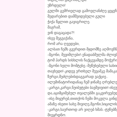
უზრდელი!
გულში გემრიელად გამოვლანძღე ყეყეჩ
შედარებით დამშვიდებული გული
ჭიქა წყლით გავიგრილე.
მაგრამ,
ვინ დაგაცადა?!
ისევ შეგვაქანა,
რომ არა ღვედები,
ალბათ ჩემს გვერდით მჯდომზე აღმოვჩ
-მგონი, შევიშლები!-ენადაბმულმა ძლივ
ტომ ჰარდს სისხლის ჩაქცევამდე მოჭერი
-მგონი ხელი მომტეხე.-შეწუხებული სა
თავხედი!-კიდევ ერთხელ შევამკე მამაკა
ზურგი,შეძლებისდაგვარად ვაქციე..
ილუმინატორიდანაც ჩემ ჯინაზე ღრუბლებ
-კარგი,კარგი,ნუიბუტები ბავშვივით!-ის
და,აციმციმებულ თვალებში გაკვირვებუ
-ისე მიყურებ,თითქოს ჩემი მოკვლა გინ
ამაზე ისეთი სახე მივიღე,მგონი,სიცილი
-კარგი,საერთოდ არ ვიღებ ხმას.-ტუჩე
მიეყრდნო.