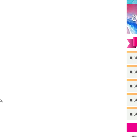
ა
ა
ა
ა,
ა
ა