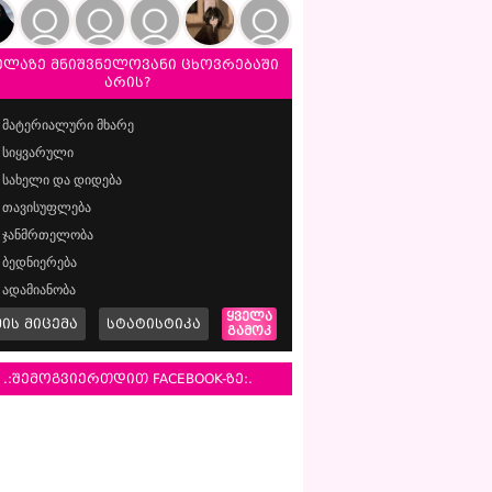
ელაზე მნიშვნელოვანი ცხოვრებაში
არის?
მატერიალური მხარე
სიყვარული
სახელი და დიდება
თავისუფლება
ჯანმრთელობა
ბედნიერება
ადამიანობა
ყველა
მის მიცემა
სტატისტიკა
გამოკ
.:შემოგვიერთდით FACEBOOK-ზე:.