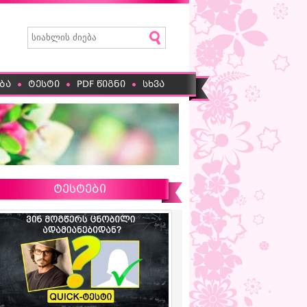
ბა
ტესტი
PDF წიგნი
სხვა
ტესტები