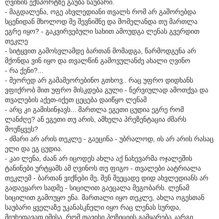
ღვინის ექსპორტზე გაუბა საუბარი.
- მაგდალენა, ოგე ახვლედიანი თვალს რომ არ გაშორებდა
სცენიდან მხოლოდ მე შევნიშნე და მომელანდა თუ მართლა
ეგრე იყო? - გაკვირვებული სახით ამოუდგა ლენას გვერდით
თეკლე
- სიტყვით გამოსვლამდე ბართან მომადგა, წარმოდგენა არ
მქონდა ვინ იყო და თვალწინ გამოვულანძე ახალი ღვინო
- რა ქენი?...
- მეორედ არ გამამეორებინო გთხოვ.. რაც უფრო დიდხანს
ვფიქრობ მით უფრო მისკდება გული - ნერვიულად ამოთქვა და
თვალების აქეთ-იქეთ ცეცება დაიწყო ლენამ
- არც კი გამისინჯავს... მართლა ეგეთი ცუდია ეგრე რომ
ლანძღე? ან ეგეთი თუ არის, ამხელა პრეზენტაცია ძმარს
მოუწყვეს?
- ძმარი არ არის თეკლე - გაეცინა - უბრალოდ, ის არ არის რასაც
ელი და ეგ ცუდია.
- კაი ლენა, ძაან არ იცოდეს ახლა აქ ნახევარმა ოჯალეშის
ტანინები ურტყამს ამ ღვინოს თუ ფიგო - თვალები აატრიალა
თეკლემ - ბართან ვიქნები მე, შენ შეეცადე დიდ ახვლედიანს არ
გადაეყარო სადმე - სიცილით გაეცალა მეგობარს. ლენამ
სიცილით გამოუყო ენა. მართალი იყო თეკლე, ახლა ოგესთან
საუბარი ყველაზე უკანასკნელი იყო რაც ლენას სურდა,
მიუხედავად იმისა, რომ თავისი პოზიციის გამყარება კარგი