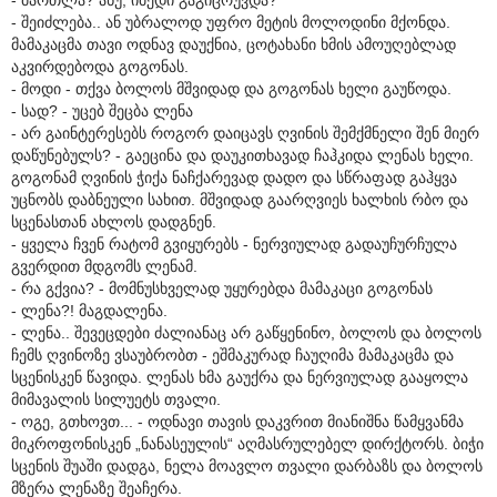
- შეიძლება.. ან უბრალოდ უფრო მეტის მოლოდინი მქონდა.
მამაკაცმა თავი ოდნავ დაუქნია, ცოტახანი ხმის ამოუღებლად
აკვირდებოდა გოგონას.
- მოდი - თქვა ბოლოს მშვიდად და გოგონას ხელი გაუწოდა.
- სად? - უცებ შეცბა ლენა
- არ გაინტერესებს როგორ დაიცავს ღვინის შემქმნელი შენ მიერ
დაწუნებულს? - გაეცინა და დაუკითხავად ჩაჰკიდა ლენას ხელი.
გოგონამ ღვინის ჭიქა ნაჩქარევად დადო და სწრაფად გაჰყვა
უცნობს დაბნეული სახით. მშვიდად გაარღვიეს ხალხის რბო და
სცენასთან ახლოს დადგნენ.
- ყველა ჩვენ რატომ გვიყურებს - ნერვიულად გადაუჩურჩულა
გვერდით მდგომს ლენამ.
- რა გქვია? - მომნუსხველად უყურებდა მამაკაცი გოგონას
- ლენა?! მაგდალენა.
- ლენა.. შევეცდები ძალიანაც არ გაწყენინო, ბოლოს და ბოლოს
ჩემს ღვინოზე ვსაუბრობთ - ეშმაკურად ჩაუღიმა მამაკაცმა და
სცენისკენ წავიდა. ლენას ხმა გაუქრა და ნერვიულად გააყოლა
მიმავალის სილუეტს თვალი.
- ოგე, გთხოვთ... - ოდნავი თავის დაკვრით მიანიშნა წამყვანმა
მიკროფონისკენ „ნანასეულის“ აღმასრულებელ დირქტორს. ბიჭი
სცენის შუაში დადგა, ნელა მოავლო თვალი დარბაზს და ბოლოს
მზერა ლენაზე შეაჩერა.