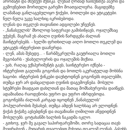
არომატი და მსუბუქი მუსიკა. ლენამ ღრმად ჩაისუნთქა ჰაერი და
გემოვნებით მორთული გარემო მოათვალიერა. მაგიდებზე
ლამაზად განლაგებულიყო ჭიქები, ბოთლები და ეტიკეტები.
ნელ-ნელა უკვე ხალხიც იკრიბებოდა.
ლენას და თეკლეს თავიანთი ადგილები უჩვენეს.
- „ნანასეულის“ მხოლოდ საფერავი გამისინჯავს, ოჯალეშსაც
უქებენ, მაგრამ ეს ახალი ღვინის წარდგენა ძალიან
მაინტერესებს. - ხელში ფრთხილად აიღო ბოთლი თეკლემ და
ეტიკეტს ინტერესით დააჩერდა.
- ლენ, ამას შეხედე... - წარბშეკრულმა გაუტრიალა ბოთლი
მეგობარს - უსახელოურის და ოჯალეშის მიქსია.
- ვახ, რაღაც ექსპერიმენტს გავს, საინტერესო იქნება -
ინტერესით გაეღიმა გოგონას და ბოთლს აკურატულად მოხსნა
საცობი. ინტერესის ჭინკები დაუხტოდნენ გოგონებს თვალებში,
თუმცა ჯერ არ დასცალდათ ღვინის დაგემოვნება. მოსული
სტუმრები მიადგათ დახლთან და მათაც მომსახურეობა დაიწყეს.
ადამიანთა რაოდენობა უფრო და უფრო იზრდებოდა.
გოგონებმა ძალიან კარგად იცოდნენ „ნანასეულის“
პოპულარობის შესახებ, თუმცა ამდენ ხალხსაც არ ელოდნენ.
ჭიქას ჭიქაზე ავსებდნენ და თავაზიანი ღიმილით აწვდიდნენ
მოსულებს. ცოტახანში ხალხის ნაკადმა იკლო.
- გთხოვ, ჯერ მე გავალ საპირფარეშოში, თორე სადაცაა თავს
შევირცხვენ - მუდარის თვალებით შეხედა თეკლემ ლენას, პასუხს