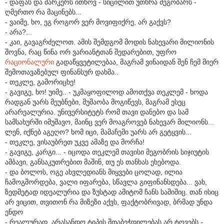
- დაფას და მარკერს ითხოვ - სიცილით უთხრა მეგობარს -
ღმერთო რა მაცინებს...
- ვაიმე, ხო, ეგ როგორ ვერ მოვიფიქრე, არ გაქვს?
- არა?...
- კაი, გავაგრძელოთ. ამის შემდგომ მოდის ნახევარი მილიონის
შოვნა, რაც წინა ორ ვარიანტთან შედარებით, უფრო
რაციონალური
გადაწყვეტილებაა, მაგრამ ვინაიდან შენ ჩემ მიერ
შემოთავაზებულ ფინანსურ დახმა..
- თეკლე, გამორიცხე!
- გავიგე, ხო! უიმე.. - უკმაყოფილოდ ამოთქვა თეკლემ - ხოდა
რადგან უარს მეუბნები, მუშაობა მოგიწევს, მაგრამ ესეც
არარეალურია. უნივერსიტეტს რომ თავი დანებო და სამ
სამსახურში იმუშავო, მაინც ვერ მოაგროვებ ნახევარ მილიონს...
ლენ, იქნებ აგეღო? ხომ იცი, მამაჩემი უარს არ გეტყვის...
- თეკლე, ვისაუბრეთ უკვე ამაზე და მორჩა!
- გავიგე, კარგი... - იცოდა თეკლემ თავისი მეგობრის სიჯიუტის
ამბავი, განსაკუთრებით მაშინ, თუ ეს თანხას ეხებოდა.
- და ბოლოს, ოგე ახვლედიანს მიყვები ცოლად, ილია
ჩამოგშორდება, ვალი იფარება, სწავლა გიფინანსდება... ვახ,
ზედმეტად იდეალურია და ზუსტად ამიტომ ჩანს საშიშიც. თან ისიც
არ ვიცით, თვითონ რა მიზეზი აქვს, ფაქტობრივად, ბრმად უნდა
ენდო
- რეალურად, არასანდო ტიპის შთაბეჭდილებას არ ტოვებს -