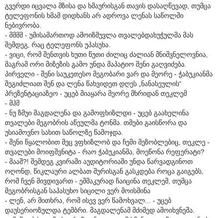
გვერდი იცვალა მზისა და ხმაურისგან თავის დასაღწევად, თუმცა
ტელეფონის ხმამ დიდხანს არ ადროვა ლენას საწოლში
ნებივრობა.
- მმმმ - უმისამართოდ ამოიზმუვლა თვალებდახუჭულმა მას
შემდეგ, რაც ტელეფონს უპასუხა.
- ვიცი, რომ შენთვის ხუთი წუთი ძილიც ძალიან მნიშვნელოვნია,
მაგრამ ორი მიზეზის გამო უნდა მაპატიო შენი გაღვიძება.
პირველი - შენი საუკეთესო მეგობარი ვარ და მეორე - ჭაბუკიანმა
შეგიძლიათ შენ და ლენა წახვიდეთ დღეს „ნანასეულის“
პრეზენტაციაზეო - უცებ მიაყარა მეორე მხრიდან თეკლემ
- მჰმ
- ნუ ზმუი მაგდალენა და გამოფხიზლდი - უცებ გაახელინა
თვალები მეგობრის აწეულმა ტონმა. თმები გაისწორა და
უსიამოვნო სახით საწოლზე წამოჯდა.
- შენი წყალობით მეც ვფხიზლობ და ჩემი მეზობლებიც, თეკლე -
თვალები მოიფშვნიტა - რაო ჭაბუკიანმა, მოეწონა რეფერატი?
- მააშ?! შემდეგ კვირაში აუდიტორიაში უნდა წარვადგინოთ
ოღონდ, წიკლაური ალბათ შურისგან გასკდება როცა გაიგებს,
რომ ჩვენ მივდივართ - ეშმაკურად ჩაიცინა თეკლემ, თუმცა
მეგობრისგან საპასუხო სიცილი ვერ მოისმინა
- ლენ, არ მითხრა, რომ ისევ ვერ წამოხვალ... - უცებ
დაუსერიოზულდა ტემბრი. მაგდალენამ მძიმედ ამოიხვნეშა.