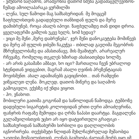
- ვმუშაობ საღამოს, არამგონია დათომ სმენა გადამაცვლევინოს-
ჩუმად ამოილაპარაკა ყურმილში
- ლენა, სულ წამოდი მაგ სამსახურიდან. მე მოგცემ
ზაფხულისთვის გადადებული თანხიდან ფულს და მერე
დამიბრუნებ, როცა ახალს იპოვი. ზაფხულამდე თან დიდი დროა.
ყველაფერში გიშლის უკვე ხელს, ხომ ხედავ?
- ვიცი მე შენი „მერე დაბრუნება“, ჯერ შენი დანოკაუტება მომიწევს
და მერე ამ ფულის ჯიბეში ჩაკუჭვა - თბილად გაეღიმა მეგობრის
მზრუნველობაზე და ამასთანავე, მის მეამიტურ, არარეალურ
რჩევაზე, რომელიც თეკლეს ხშირად ახასიათებდა ხოლმე.
- არ არის გასამაზი ამბავი, ხო იცი? მართალია ჩვენ უბრალოდ
სტენდთან ვიდგებით, მაგრამ ახალი ღვინის პრეზენტაციას
მოვისმენთ. ახალ ადამიანებს გავიცნობთ... თან რამდენი
ვიწვალეთ ლენა. მოკლედ, დათოს მიწერე და საღამოს
გამოგივლი, ექვსზე იქ უნდა ვიყოთ.
- ჰო, ვნახოთ.
მობილური გათიშა გოგონამ და საწოლიდან წამოდგა. ტუმბოზე
დადებული სიგარეტის კოლოფიდან ერთი ღერი ამოაძღვრინა,
ფანჯრის რაფაზე შემოჯდა და ღრმა ნაპასი დაარტყა. მაგდალენა
გელაშვილისთვის უცხო არ იყო დატვირთული გრაფიკი -
სამსახურიდან სამსახურში სირბილი და დაღლილობის
იგნორირება. თექვსმეტი წლიდან მუხლჩაუხრელად მუშაობდა
უკეთესი მომავლისთვის. ლენას ბავშვობა ძალიან შორს იყო იმ