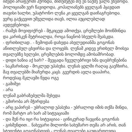
იმედი არაფერში ჰქონდა, მითუმეტეს თუ ეს საქმე ვალს ეხებოდა.
პოლიციაში ვერ წავიდოდა, კოპალიანებს ყველგან ჰყავდათ
თავისი ხალხი, უპატრონო ლენა კი ყველგან დაიჩაგრებოდა.
ვერც გაქცევით უშველიდა თავს, ილია აუცილებლად
აედევნებოდა.
- რამეს მოვიფიქრებ - მტკიცედ ამოთქვა, ცრემლები მოიწმინდა
და კარისკენ შეტრიალდა, როცა ნაცნობ სხეულს შეასკდა.
- ფრთხილად.. - ზემოდან დახედა ახვლედიანმა გოგონას
აწითლებულ ცხვირსა და ლოყებს. ლენამ კიდევ ერთხელ მოისვა
თვალებზე ხელები, ცრემლების ბოლომდე ამოსაშრობად.
- დიდი ხანია აქ ხარ? - შეეცადა ჩვეულებრივი ხმა დაებრუნებინა
- საკმარისად - მოკლედ უპასუხა. ლენას ყელში რაღაც გაეჩხირა,
შავ თვალებში მიაჩერდა კაცს. გვერდის ავლა დააპირა,
როდესაც მკლავში წვდა ოგე
- გამიშვი
- არა
ლენამ გაბრაზებულმა შეხედა
- გმირობა არ მჭირდება
- არც ვაპირებ - უბრალოდ უპასუხა - უბრალოდ იმის თქმა მინდა,
რომ მარტო არ ხარ ამ სიტუაციაში
- და შენ რა იცი რა სიტუაციაა - ცინიკურად ჩაეცინა გოგონას
- გისმენდით... ნახევარი მილიონი სახუმარო თემა არ არის, თან
სტუდენტი გოგონასთვის - ლენას თვალები გაუფართოვდა