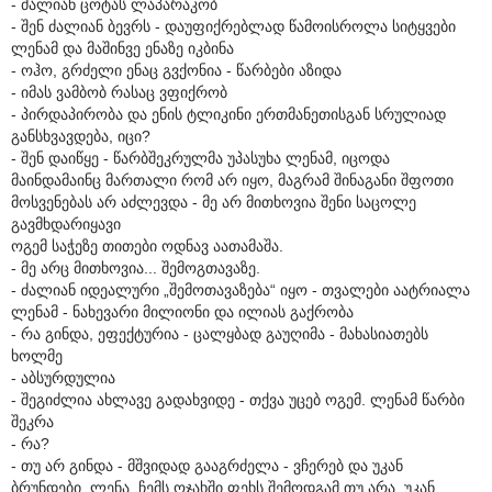
- ძალიან ცოტას ლაპარაკობ
- შენ ძალიან ბევრს - დაუფიქრებლად წამოისროლა სიტყვები
ლენამ და მაშინვე ენაზე იკბინა
- ოჰო, გრძელი ენაც გვქონია - წარბები აზიდა
- იმას ვამბობ რასაც ვფიქრობ
- პირდაპირობა და ენის ტლიკინი ერთმანეთისგან სრულიად
განსხვავდება, იცი?
- შენ დაიწყე - წარბშეკრულმა უპასუხა ლენამ, იცოდა
მაინდამაინც მართალი რომ არ იყო, მაგრამ შინაგანი შფოთი
მოსვენებას არ აძლევდა - მე არ მითხოვია შენი საცოლე
გავმხდარიყავი
ოგემ საჭეზე თითები ოდნავ აათამაშა.
- მე არც მითხოვია... შემოგთავაზე.
- ძალიან იდეალური „შემოთავაზება“ იყო - თვალები აატრიალა
ლენამ - ნახევარი მილიონი და ილიას გაქრობა
- რა გინდა, ეფექტურია - ცალყბად გაუღიმა - მახასიათებს
ხოლმე
- აბსურდულია
- შეგიძლია ახლავე გადახვიდე - თქვა უცებ ოგემ. ლენამ წარბი
შეკრა
- რა?
- თუ არ გინდა - მშვიდად გააგრძელა - ვჩერებ და უკან
ბრუნდები. ლენა, ჩემს ოჯახში ფეხს შემოდგამ თუ არა, უკან