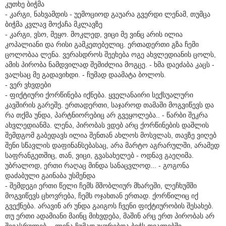
კუთხე ბიჭმა
- კარგი, ნახვამდის - უემოციოდ გაუარა გვერდი ლენამ, თუმცა
ბიჭმა კვლავ მოქაჩა მკლავზე
- კარგი, ვსო, მეყო. მოკლედ, ვიცი მე ვინც არის ილია
კოპალიანი და რისი გამკეთებელიც. ერთადერთი გზა ჩემი
ცოლობაა ლენა. ვერასდროს შეეხება ოგე ახვლედიანის ცოლს,
ამის პირობა ნამდვილად შემიძლია მოგცე. - ხმა დაეძაბა კაცს -
ვალსაც მე გადავიხდი. - ჩუმად დაამატა ბოლოს.
- ვერ ვხვდები
- ფიქტიური ქორწინება იქნება. ყველანაირი სექსუალური
კავშირის გარეშე. ერთადერთი, საჯაროდ თამაში მოგვიწევს და
რა თქმა უნდა, პარტნიორებიც არ გვეყოლება.. - წარბი შეკრა
ახვლედიანმა. ლენა, პირობას ვდებ არც ქორწინების დაშლის
შემდგომ გაბედავს ილია შენთან ახლოს მოსვლას, თავზე ვიღებ
შენი სწავლის დაფინანსებასაც, არა მარტო აგრარულში, არამედ
საფრანგეთშიც, თან, ვიცი, გვასახელებ - ოდნავ გაეღიმა.
უბრალოდ, ერთი რაღაც მინდა სანაცვლოდ... - გოგონა
დაძაბული გაინაბა უსმენდა
- შემდეგი ერთი წელი ჩემს მშობლიურ მხარეში, ლეჩხუმში
მოგვიწევს ცხოვრება, ჩემს ოჯახთან ერთად. ქორწილიც იქ
გვექნება. არავინ არ უნდა გაიგოს ჩვენი ფიქტიურობის შესახებ.
თუ ერთი ადამიანი მაინც მიხვდება, მაშინ არც ერთ პირობას არ
შევასრულებ. - ლენა ჩუმად უყურებდა ბიჭს თვალებში.