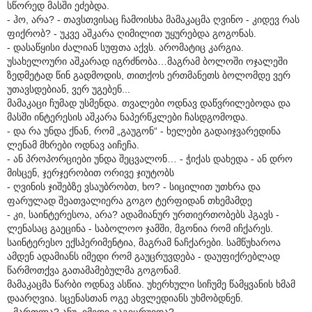
სწორედ მასში ეძებდა.
- ჰო, არა? - თავსთვისაც ჩამოისხა მამაკაცმა ღვინო - კიდევ რას
ფიქრობ? - უკვე აშკარა ღიმილით უყურებდა გოგონას.
- დასაწყისი ძალიან სუფთა აქვს. არომატიც კარგია.
უსახელოური აშკარად იგრძნობა…მაგრამ ბოლოში ოჯალეში
ზედმეტად წინ გადმოდის, თითქოს ერთმანეთს ბოლომდე ვერ
უთავსდებიან, ვერ უგებენ...
მამაკაცი ჩუმად უსმენდა. თვალები ოდნავ დაწვრილებოდა და
მასში ინტერესის აშკარა ნაპერწკლები ჩასდგომოდა.
- და რა უნდა ქნან, რომ „გაუგონ“ - ხელები გადაიჯვარედინა
ლენამ მხრები ოდნავ აიჩეჩა.
- ან პროპორციები უნდა შეცვალონ… - ჭიქას დახედა - ან დრო
მისცენ, ჯერჯერობით ორივე ჯიუტობს
- ღვინის ჯიშებზე ვსაუბრობთ, ხო? - სიცილით უთხრა და
ფარულად შეათვალიერა გოგო ტერფიდან თხემამდე
- კი, საინტერესოა, არა? ადამიანურ ურთიერთობებს ჰგავს -
ლენასაც გაეცინა - საბოლოო ჯამში, მგონია რომ იჩქარეს.
საინტერესო ექსპერიმენტია, მაგრამ ნაჩქარები. სამწუხაროა
ამდენ ადამიანს იმედი რომ გაუცრუვდება - დაუფიქრებლად
წარმოთქვა გათამამებულმა გოგონამ.
მამაკაცმა წარბი ოდნავ ასწია. უხერხული სიჩუმე წამყვანის ხმამ
დაარღვია. სცენასთან ოგე ახვლედიანს უხმობდნენ.
- მართლა? ანუ, იმედი გაგიცრუვდა?