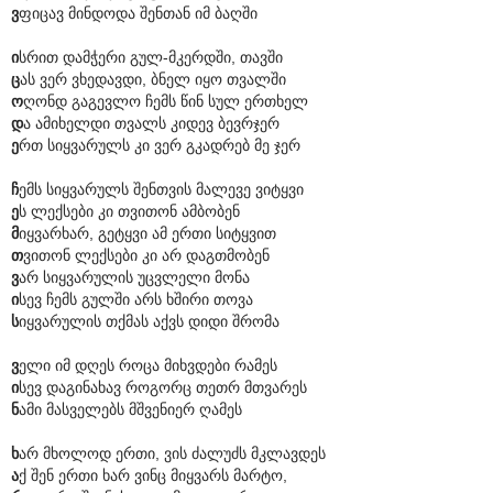
ვ
ფიცავ მინდოდა შენთან იმ ბაღში
ი
სრით დამჭერი გულ-მკერდში, თავში
ც
ას ვერ ვხედავდი, ბნელ იყო თვალში
ო
ღონდ გაგევლო ჩემს წინ სულ ერთხელ
დ
ა ამიხელდი თვალს კიდევ ბევრჯერ
ე
რთ სიყვარულს კი ვერ გკადრებ მე ჯერ
ჩ
ემს სიყვარულს შენთვის მალევე ვიტყვი
ე
ს ლექსები კი თვითონ ამბობენ
მ
იყვარხარ, გეტყვი ამ ერთი სიტყვით
თ
ვითონ ლექსები კი არ დაგთმობენ
ვ
არ სიყვარულის უცვლელი მონა
ი
სევ ჩემს გულში არს ხშირი თოვა
ს
იყვარულის თქმას აქვს დიდი შრომა
ვ
ელი იმ დღეს როცა მიხვდები რამეს
ი
სევ დაგინახავ როგორც თეთრ მთვარეს
ნ
ამი მასველებს მშვენიერ ღამეს
ხ
არ მხოლოდ ერთი, ვის ძალუძს მკლავდეს
ა
ქ შენ ერთი ხარ ვინც მიყვარს მარტო,