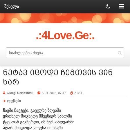
შესვლა
.:4Love.Ge:.
ნეტავ იცოდე ჩემთვის ვინ
ხარ
Giorgi Uertashvili
5-01-2018, 07:47
2 361
ლექსები
ნ
ავში ჩავჯექი, გავცურე ზღვაში
ე
რთხელ მოგხედე მშვენიერ სახლში
ტ
ყესთან გავჩერდი, იმ ჩუმ საზღვარში
ა
ღარ მინდოდა ყოფნა იმ ნავში