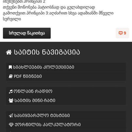
იწუწუნებთ.პრინციპი 2
თქვენი მოწონება პატიოსნად და გულახდილად
გამოთქვით.პრინციპი 3:აღძარით სხვა ადამიანში მწველი
სურვილი
სრულად წაკითხვა
9
საიტის ნავიგაცია
სიახლეების კოლექციები
PDF წიგნები
ონლაინ რადიო
საიტის მინი-ჩატი
სასიყვარულო ტესტები
ქორწილის კალკულატორი