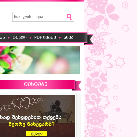
ბა
ტესტი
PDF წიგნი
სხვა
ტესტები