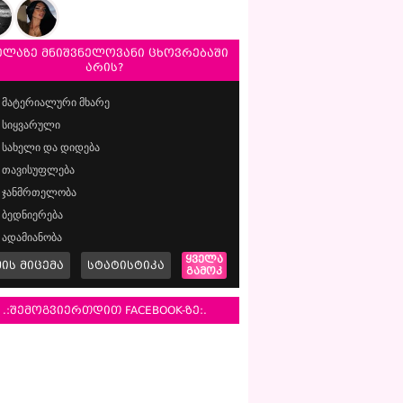
ელაზე მნიშვნელოვანი ცხოვრებაში
არის?
მატერიალური მხარე
სიყვარული
სახელი და დიდება
თავისუფლება
ჯანმრთელობა
ბედნიერება
ადამიანობა
ყველა
მის მიცემა
სტატისტიკა
გამოკ
.:შემოგვიერთდით FACEBOOK-ზე:.