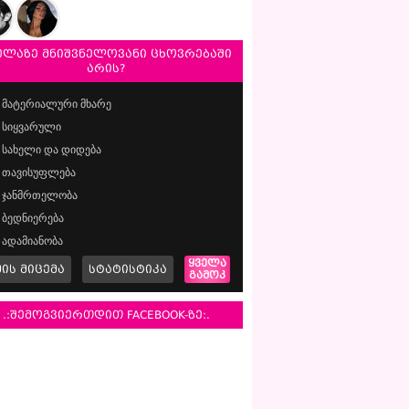
ელაზე მნიშვნელოვანი ცხოვრებაში
არის?
მატერიალური მხარე
სიყვარული
სახელი და დიდება
თავისუფლება
ჯანმრთელობა
ბედნიერება
ადამიანობა
ყველა
მის მიცემა
სტატისტიკა
გამოკ
.:შემოგვიერთდით FACEBOOK-ზე:.