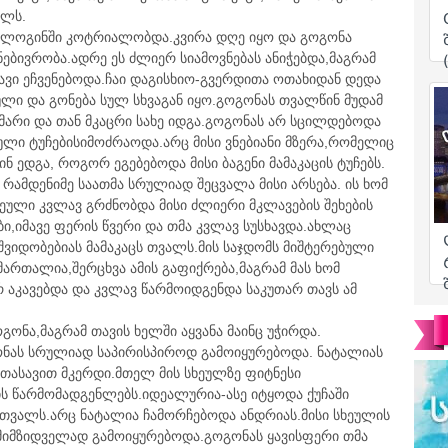
ულს.
ევ ლოგინში კოტრიალობდა.კვირა დღე იყო და გოგონა
ბივრობა.ადრე ეს ძლიერ სიამოვნებას ანიჭებდა,მაგრამ
ვი ეჩვენებოდა.ჩაი დაგისხიო-გვერდითა ოთახიდან დედა
გული და გონება სულ სხვაგან იყო.გოგონას თვალწინ მუდამ
იმარი და თან მკაცრი სახე იდგა.გოგონას არ სცილდებოდა
ული ტუჩებისიმოძრაოდა.არც მისი ვნებიანი მზერა,რომელიც
ედგა, როგორ ეგებებოდა მისი ბაგენი მამაკაცის ტუჩებს.
 რამდენიმე საათმა სრულიად შეცვალა მისი არსება. ის ხომ
ეული კვლავ გრძნობდა მისი ძლიერი მკლავების შეხების
ბი,იმავე ფერის წვერი და თმა კვლავ სუსხავდა.ახლაც
იდობებიას მამაკაცს თვალს.მის საჯდომს მიშტერებული
მართალია,შერცხვა ამის გაფიქრება,მაგრამ მას ხომ
 აკავებდა და კვლავ წარმოიდგენდა საკუთარ თავს ამ
გონა,მაგრამ თავის ხელში აყვანა მაინც უჭირდა.
გონას სრულიად საპირისპიროდ გამოიყურებოდა. ნატალიას
თასავით მკერდი.მთელ მის სხეულზე ფიტნესი
სის წარმომადგენლებს.იდეალურია-ასე იტყოდა ქუჩაში
თვალს.არც ნატალია ჩამორჩებოდა ანდრიას.მისი სხეულის
იმზიდველად გამოიყურებოდა.გოგონას ყავისფერი თმა