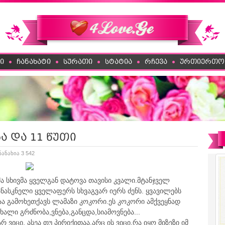
ი
ჩანახატი
სურათი
სტატია
რჩევა
ურთიერთო
ა და 11 წუთი
ნანახია 3 542
ა სხივმა ყველგან დატოვა თავისი კვალი.მტანჯველ
ანასკნელი ყველაფერს სხვაგვარ იერს ძენს. ყვავილებს
აა გამოხეთქავს ლამაზი კოკორი.ეს კოკორი ამქვეყნად
ალი გრძნობა,ვნება,განცდა,სიამოვნება...
რ ვიცი, ასეა თუ პირიქითაა.არც ის ვიცი,რა იყო მიზეზი იმ