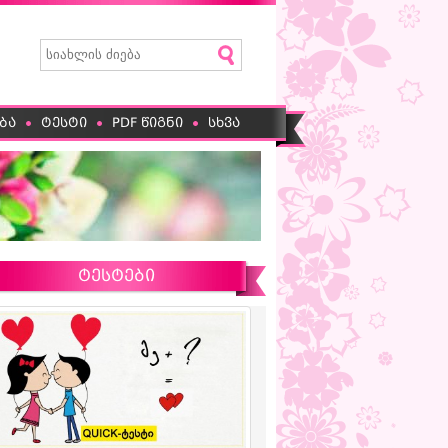
ბა
ტესტი
PDF წიგნი
სხვა
ტესტები