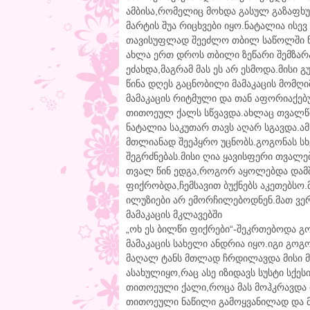
ამბისა,რომელიც მოხდა გასულ გაზაფხ
მარტის შუა რიცხვები იყო.ნატალია ის
თავისუფლად შეეძლო თბილ საწოლში ნე
ახლა ერთ დროს თბილი ზეწარი შემზარა
ეძახდა,მაგრამ მას ეს არ ესმოდა.მისი 
წინა დღეს გაცნობილი მამაკაცის მომღ
მამაკაცის რიტმული და თან აფორიაქებ
თითოეულ ქალს სწვავდა.ახლაც თვალწინ 
ნატალია საკუთარ თავს აღარ სგავდა.ამ
მთლიანად შეეპყრო უცნობს.გოგონას სხ
შეგრძნებას.მისი ღია ყავისფერი თვალე
თვალ წინ ედგა,როგორ აყოლებდა დამშვ
ფიქრობდა,ჩემსავით ბუქნებს აკეთებსო.
ილუზიები არ ემორჩილებოდნენ.მათ ვერ
მამაკაცის მკლავებში
„ოხ ეს ბილწი ფიქრები“-შეკრთებოდა გო
მამაკაცის სახელი ანდრია იყო.იგი გო
მაღალ ტანს მთლად ჩრდილავდა მისი მ
ასახულიყო,რაც ასე იზიდავს სუსტი სქე
თითოეული ქალი,როცა მას მოჰკრავდა 
თითოეული ნაწილი გამოყვანილად და მ