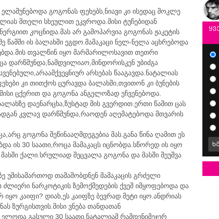
ი ელამუნებოდა გოგონას ფეხებს,ნიავი კი ისედაც მოკლე
ალიას მთელი სხეულით ეკვროდა.მისი ტუჩებიდან
ყვ
ნერგიით კოცნიდა.მას არ გამოპარვია გოგონას ჟაკეტის
 წამში ის ბალახში ეგდო.მამაკაცი ნელ-ნელა აცხრებოდა
რებდა.მის თვალწინ იყო მარმარილოსავით თეთრი
ოცა დარწმუნდა,ნამდვილიაო,მინდორისკენ უბიძგა
ვენებული,არაამქვეყნიურ არსებას წააგავდა.ნატალიას
ეხები კი თითქოს ცურავდა ბალახში,თვითონ კი ბუნების
მისი ცქერით და გოგონა ანგელოზად ეჩვენებოდა.
ალახზე დაენარცხა,ზუსტად მის გვერდით.ერთი წამით ცას
ადგან კვლავ დარწმუნდა,რაოდენ აღემატებოდა მთვარის
ა,არც გოგონა შეწინააღმდეგებია მას.განა წინა ღამით ეს
ბდა ის 30 საათი,როცა მამაკაცს იცნობდა.სწორედ ის იყო
ხ
მასში ქალი.სრულიად შეცვალა გოგონა და მასში შეუშვა
ზე უმისამართოდ თამაშობდნენ მამაკაცის გრძელი
 ძლიერი ნარკოტიკის ზემოქმედების ქვეშ იმყოფებოდა და
რ იყო კაიფი? დიახ,ეს კაიფზე ბევრად მეტი იყო.ანდრიას
ს ზურგისთვის.მისი ვნება თანდათან
 ელოდა გასული 30 საათი.ნატალიამ რამდენიმეჯერ