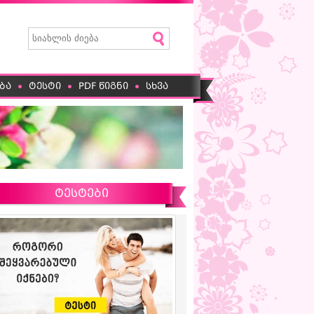
ბა
ტესტი
PDF წიგნი
სხვა
ტესტები