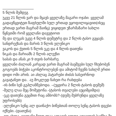
_______________
5 წლის შემდეგ
უკვე 21 წლის ვარ და მყავს ყველაზე მაგარი ოჯახი. ყველამ
გადავწყვიტეთ ზაფხულში სულ ერთად ვყოფილიყავით(ისეც
ერთად ვართ მაგრამ მაინც) ვიყიდეთ უზარმაზარი სახლი
წყნეთში რომ ყველანი დავეტიოთ
მე და ლუკას უკვე 4 წლის დემეტრე და 2 წლის ტასო გვყავს.
სანდრექსას და მარის 3 წლის ელენიკო
ვაკოს და ქეთის 5 წლის ეკე და 4 წლის დათუნა
ნიკას და მარიამს 2 წლის ალექსი
საბას და ანას კი 9 თვის ბარბარე.
ყველანი ძალიან კარგად ვართ მაგრამ ბავშვები სულ ჩხუბობენ
გოგოებს ბიჭები აკონტროლებენ და ამიტომ ჩვენს სახლშ ერთი
დიდი ომი არის. აი ახლაც პატარები ძიძას სასეირნოდ
გავატანეთ და.. აუ მოკლედ ნახეთ რა რახდება
-ის ბიწი სენ გეპლანწებოდა. –(უყვირა 2 წლის ტასოს დემემ)
-მელე ლაა მეც მომეტონა.-(ტასოს თვალები აუციმციმდა)
-ეკე დათუნა გეცმით რაც ამბობს?-(დემე მუბრუნდა ყველაზე
უფროსებს)
-ელენიკო სენც ალ დაინაქო ბიწებთან თოლე სენც ტასოს დგესი
იქნები.-(დათუნა)
-უფ ახლა კველანი ჩუუთ ლაა ალავის ელთი ადგილის საქმეა მე