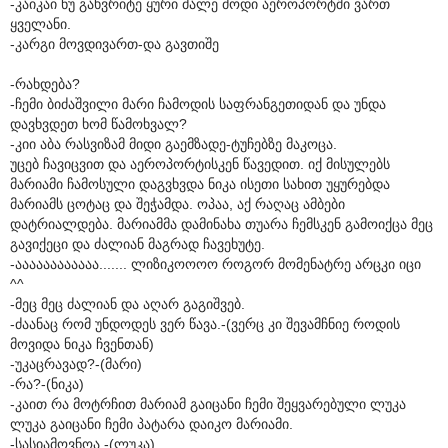
-კაიკაი ნუ გახვრიტე ყური მალე მოდი აეროპორტში ვართ
ყველანი.
-კარგი მოვდივართ-და გავთიშე
-რახდება?
-ჩემი ბიძაშვილი მარი ჩამოდის საფრანგეთიდან და უნდა
დავხვდეთ ხომ წამოხვალ?
-კიი აბა რასვიზამ მიდი გაემზადე-ტუჩებზე მაკოცა.
უცებ ჩავიცვით და აეროპორტისკენ წავედით. იქ მისულებს
მარიამი ჩამოსული დაგვხვდა ნიკა ისეთი სახით უყურებდა
მარიამს ცოტაც და შეჭამდა. ოპაა, აქ რაღაც ამბები
დატრიალდება. მარიამმა დამინახა თუარა ჩემსკენ გამოიქცა მეც
გავიქეცი და ძალიან მაგრად ჩავეხუტე.
-აააააააააააა....... ლიზიკოოოო როგორ მომენატრე არცკი იცი
^^
-მეც მეც ძალიან და აღარ გაგიშვებ.
-ძაანაც რომ უნდოდეს ვერ წავა.-(ვერც კი შევამჩნიე როდის
მოვიდა ნიკა ჩვენთან)
-უკაცრავად?-(მარი)
-რა?-(ნიკა)
-კაით რა მოტრჩით მარიამ გაიცანი ჩემი შეყვარებული ლუკა
ლუკა გაიცანი ჩემი პატარა დაიკო მარიამი.
-სასიამოვნოა.-(ლუკა)