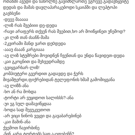
ოთახში ავედი და საწოლზე გავიშხლართე ეგრევე.გადავწყვიტე
დედას და მამას დავლაპარაკებოდი სკაიპში და ლეპტოპი
გავხსენი
-დეეე მააააა
-ლიზ რას შვებიიი დე-დედა
-რავი არაფერს თქვენ რას შვებით,ხო არ მოიწყინეთ უჩემოდ?
-კი ლიზ თან ძაანნ-მამა
-2კვირაში მანდ ვართ დე0დედა
-აააუ ძააან კარგიააა
-აუ ლიზ სტუმრები მოვიდნენ ჩვენთან და უნდა წავიდეთ-დედა
-კაი გკოცნით და შეხვედრამდე
-გვიყვარხარ ლიზ!
კომპიუტერი გვერდით გადავდე და ჭერს
მივაშტერდი,ფიქრებიდან ტელეფონის ხმამ გამომიყვანა
-აუ ლიზზ-ანა
-ხო ან რა მოხდა
-ტორტი არ ვუყიდოთ სალისსს?-ანა
-უი ეგ სულ დამავიწყდაა
-ხოდა სად შევუკვეთოთ
-არ ვიცი ნინოს ვეყვი და გავაბარებინებ
-კაი მაშინ-ანა
ქვემოთ ჩავირბინე
-ნინ კარგ ტორტებს სად აკეთებენნ?