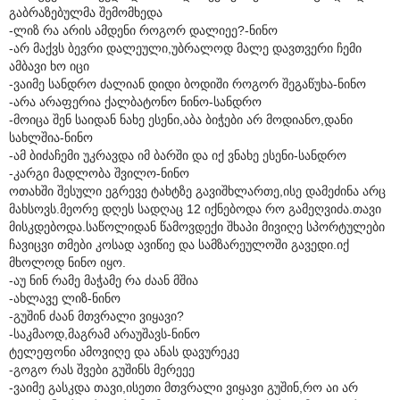
გაბრაზებულმა შემომხედა
-ლიზ რა არის ამდენი როგორ დალიეე?-ნინო
-არ მაქვს ბევრი დალეული,უბრალოდ მალე დავთვერი ჩემი
ამბავი ხო იცი
-ვაიმე სანდრო ძალიან დიდი ბოდიში როგორ შეგაწუხა-ნინო
-არა არაფერია ქალბატონო ნინო-სანდრო
-მოიცა შენ საიდან ნახე ესენი,აბა ბიჭები არ მოდიანო,დანი
სახლშია-ნინო
-ამ ბიძაჩემი უკრავდა იმ ბარში და იქ ვნახე ესენი-სანდრო
-კარგი მადლობა შვილო-ნინო
ოთახში შესული ეგრევე ტახტზე გავიშხლართე,ისე დამეძინა არც
მახსოვს.მეორე დღეს სადღაც 12 იქნებოდა რო გამეღვიძა.თავი
მისკდებოდა.საწოლიდან წამოვდექი შხაპი მივიღე სპორტულები
ჩავიცვი თმები კოსად ავიწიე და სამზარეულოში გავედი.იქ
მხოლოდ ნინო იყო.
-აუ ნინ რამე მაჭამე რა ძაან მშია
-ახლავე ლიზ-ნინო
-გუშინ ძაან მთვრალი ვიყავი?
-საკმაოდ,მაგრამ არაუშავს-ნინო
ტელეფონი ამოვიღე და ანას დავურეკე
-გოგო რას შვები გუშინს მერეეე
-ვაიმე გასკდა თავი,ისეთი მთვრალი ვიყავი გუშინ,რო აი არ