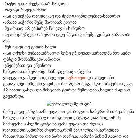
-რატო უნდა მეეჭვიანა?-სანდრო
-რავიცი რავიცი-მარი
-კაი მე ბიჭებს დავურეკავ და შემოგვიერთდებიან-სანდრო
-არააა საჭირო შენც მიდიხარ ეხლაა
-მე არსად არ ვაპირებ წასვლას-სანდრო
-აუ არ დაურეკო რა ერთი დღე მაგათ გარეშე გვინდა გართობა-
ანა
-შენ იყავი თუ გინდა-სალი
-კაი თქვენი ნებააა,უბრალო მერე ეწყნებათ,სურათებს რო აებთ
ფბზე ა მომნიშნავთ-სანდრო
-ეწყინებათ და ეწყინოთ
სანდროსთან ერთად ძაან გავერთეთ,ბევრი
ვიცეკვეთ,ვიმღერეთ,დავლიეთ,
სურათები
და ვიდეოები
გადავიღეთ,იმდენი ვიცინეთ რო აღარ შეგვეძლო არცერთს.უკვე
12 საათი გახდა და მიმტანმა ტორტი შემოიტანა,სალის ძალიან
გაუხარდა,
მერე კიდე კარგა ხანს ვიყავით და ბოლოს სანდრომ ითავა ჩვენი
სახლეში დარიგება.ჯერ გოგონები დატოვა დაა ბოლოს მე
მიმიყვანა სახლში.ცოტა ნასვამი ვიყავი და ძლივს
დავდიოდი.სანდრო მიჭერდა,რომ წავცელიავი.კარებთან
რასაცქვია მიმაყუდა და ზარი დარეკა.კარები ნინომ გააღო და