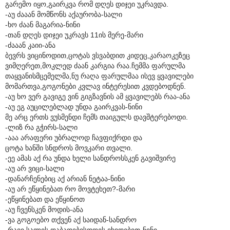
გარემო იყო,გაირკვა რომ დღეს დიჯეი უკრავდა.
-აუ ძააან მომწონს აქაურობა-სალი
-ხო ძაან მაგარია-ნინი
-თან დღეს დიჯეი უკრავს 11ის მერე-მარი
-ძააან კაიი-ანა
ბევრს ვიცინოდით,ცოტას ვსვაბდით კიდეც,კარაოკეზეც
ვიმღერეთ,მოკლედ ძაან კარგია რაა.ჩემმა ფარულმა
თაყვანისმცემელმა,ნუ რაღა ფარულმაა ისევ ყვავილები
მომართვა,გოგონები კვლავ ინტერესით კვდებოდნენ.
-აუ ხო ვერ გავიგე ვინ გიგზავნის ამ ყვავილებს რაა-ანა
-აუ ეგ აუცილებლად უნდა გაირკვას-ნინი
მე არც ერთს ვუსმენდი ჩემს თაიგულს დავშტერებოდი.
-ლიზ რა გჭირს-სალი
-ააა არაფერი უბრალოდ ჩავფიქრდი და
ცოტა ხანში სნდროს მოვკარი თვალი.
-ეე ამას აქ რა უნდა ხელი სანდროსსკენ გავიშვირე
-აუ არ ვიცი-სალი
-დანარჩენებიც აქ არიან ნეტაა-ნინი
-აუ არ ეწყინებათ რო მოვტეხეთ?-მარი
-ეწყინებათ და ეწყინოთ
-აუ ჩვენსკენ მოდის-ანა
-ვა გოგოებო თქვენ აქ საიდან-სანდრო
-რავი სალის დაბადებისდღეს ვხვდებით-ნინი