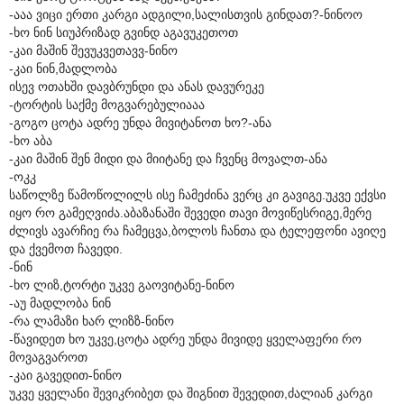
-ააა ვიცი ერთი კარგი ადგილი,სალისთვის გინდათ?-ნინოო
-ხო ნინ სიუპრიზად გვინდ აგავუკეთოთ
-კაი მაშინ შევუკვეთავვ-ნინო
-კაი ნინ,მადლობა
ისევ ოთახში დავბრუნდი და ანას დავურეკე
-ტორტის საქმე მოგვარებულიააა
-გოგო ცოტა ადრე უნდა მივიტანოთ ხო?-ანა
-ხო აბა
-კაი მაშინ შენ მიდი და მიიტანე და ჩვენც მოვალთ-ანა
-ოკკ
საწოლზე წამოწოლილს ისე ჩამეძინა ვერც კი გავიგე.უკვე ექვსი
იყო რო გამეღვიძა.აბაზანაში შევედი თავი მოვიწესრიგე,მერე
ძლივს ავარჩიე რა ჩამეცვა,ბოლოს ჩანთა და ტელეფონი ავიღე
და ქვემოთ ჩავედი.
-ნინ
-ხო ლიზ,ტორტი უკვე გაოვიტანე-ნინო
-აუ მადლობა ნინ
-რა ლამაზი ხარ ლიზზ-ნინო
-წავიდეთ ხო უკვე,ცოტა ადრე უნდა მივიდე ყველაფერი რო
მოვაგვაროთ
-კაი გავედით-ნინო
უკვე ყველანი შევიკრიბეთ და შიგნით შევედით,ძალიან კარგი