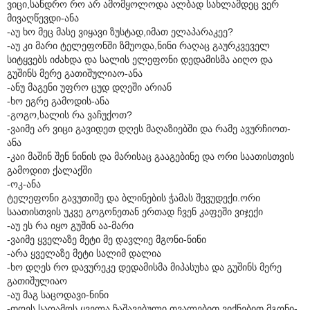
ვიცი,სანდრო რო არ ამომყოლოდა ალბად სახლამდეც ვერ
მივაღწევდი-ანა
-აუ ხო მეც მასე ვიყავი ზუსტად,იმათ ელაპარაკეე?
-აუ კი მარი ტელეფონში ზმუოდა,ნინი რაღაც გაურკვეველ
სიტყვებს იძახდა და სალის ელეფონი დედამისმა აიღო და
გუშინს მერე გათიშულიაო-ანა
-ანუ მაგენი უფრო ცუდ დღეში არიან
-ხო ეგრე გამოდის-ანა
-გოგო,სალის რა ვაჩუქოთ?
-ვაიმე არ ვიცი გავიდეთ დღეს მაღაზიებში და რამე ავურჩიოთ-
ანა
-კაი მაშინ შენ ნინის და მარისაც გააგებინე და ორი საათისთვის
გამოდით ქალაქში
-ოკ-ანა
ტელეფონი გავუთიშე და ბლინების ჭამას შევუდექი.ორი
საათისთვის უკვე გოგონეთან ერთად ჩვენ კაფეში ვიჯექი
-აუ ეს რა იყო გუშინ აა-მარი
-ვაიმე ყველაზე მეტი მე დავლიე მგონი-ნინი
-არა ყველაზე მეტი სალიმ დალია
-ხო დღეს რო დავურეკე დედამისმა მიპასუხა და გუშინს მერე
გათიშულიაო
-აუ მაგ საცოდავი-ნინი
-დღეს საღამოს ყველა ჩაშავებული თვალებით ვიქნებით მგონი-