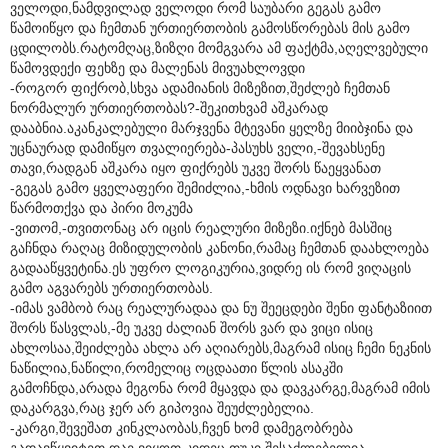
ველოდი,ნამდვილად ველოდი რომ საუბარი გეგას გამო
წამოიწყო და ჩემთან ურთიერთობის გამოსწორებას მის გამო
ცდილობს.რატომღაც,ზიზღი მომგვარა ამ ფაქტმა,აღელვებული
წამოვდექი ფეხზე და მალენას მივუახლოვდი
-როგორ ფიქრობ,სხვა ადამიანის მიზეზით,შეძლებ ჩემთან
ნორმალურ ურთიერთობას?-შეკითხვამ აშკარად
დააბნია.აკანკალებული მარჯვენა მტევანი ყელზე მიიბჯინა და
უცნაურად დამიწყო თვალიერება-პასუხს ველი,-შევახსენე
თავი,რადგან აშკარა იყო ფიქრებს უკვე შორს წაეყვანათ
-გეგას გამო ყველაფერი შემიძლია,-ხმის ოდნავი ხარვეზით
წარმოთქვა და პირი მოკუმა
-ვითომ,-თვითონაც არ იცის რეალური მიზეზი.იქნებ მასშიც
გაჩნდა რაღაც მიზიდულობის კანონი,რამაც ჩემთან დაახლოება
გადააწყვეტინა.ეს უფრო ლოგიკურია,ვიდრე ის რომ ვიღაცის
გამო აგვარებს ურთიერთობას.
-იმას ვამბობ რაც რეალურადაა და ნუ შეეცდები შენი ფანტაზიით
შორს წასვლას,-მე უკვე ძალიან შორს ვარ და ვიცი ისიც
ახლოსაა,შეიძლება ახლა არ აღიარებს,მაგრამ ისიც ჩემი ნეკნის
ნაწილია,ნაწილი,რომელიც ოცდაათი წლის ასაკში
გამოჩნდა,არადა მეგონა რომ მყავდა და დავკარგე,მაგრამ იმის
დაკარგვა,რაც ჯერ არ გიპოვია შეუძლებელია.
-კარგი,შევეშათ კინკლაობას,ჩვენ ხომ დამეგობრება
გადავწყვიტეთ,დაე ვიყოთ კიდეც,თუკი შესაძლებელია,-