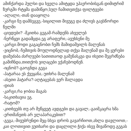
ამიჩქარდა პულსი და ხველა ამიტყდა უჰაერობისგან.დიმიტრიმ
ზურგში რტყმა დამიწყო,სულ ჩამითეთქვა ფილტვები
-ალალი,-თან დააყოლა
-კარგი ნუ დამბეგვე,-სიცილით მივუგე და ძლივს გავსწორდი
წელში
-ცივდები? -მკითხა გეგამ-რამდენს ახველებ
-ნერწყვი გადამცდა,ეგ არაფერი,-ავუხსენი მე
-კარგი.მოდი გაგაცნობთ ჩემს მამიდაშვილს მალენას
-ვიცნობ,-ჩემთვის მოულოდნელად თქვა მალენამ და მე ყურები
დამეძაბა.ძარღვები სათითაოდ გამენასკვა და ისეთი შეგრძნება
გამიჩნდა,თითქოს ვიღაცები ექაჩებოდნენ.
-იცნობ?-გაოგნდა გეგა
-პატარაა ეს ქვეყანა,-უთხრა მალენამ
-ასეთი პატარა?-აღტაცებას ვერ მალავდა
-დიახ
-კარგი,რა ჯობია მაგას
-საკითხავია ეგ.
-რატომ?
-კითხვებს თუ არ შეწყვეტ ავდგები და გავალ,-გაიმკაცრა ხმა
-ერთმანეთს არ ელაპარაკებით?
-გეგა,-მივუბრუნდი მეც-სხვა დროს გავარჩიოთ,ახლა დავლიოთ,-
კაი ლოთივით ვუთხარი და დაცლილი ჭიქა ისევ მივაწოდე.გეგას