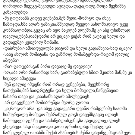
ღიმილით მივუგე-შევიდეთ,აცივდა,-დავაყოლე,როცა შევნიშნე
კანკალებდა
-მე ცოტახანს კიდევ ვიქნები,შენ შედი,-მომიგო და ისევ
ჩამოჯდა.ხმა აღარ გამიცია,მშვიდად შევედი სახლში.დიტო უკვე
კონწიალობდა,გეგაც არ იყო ნაკლებ დღეში,მე კი ასე ფხიზლად
დავლაყუნებ.დამჯდარი არ ვიყავი ჭიქას რომ ვსტაცე ხელი და
გადავუშვი კუთვნილ ზონაში.
-დაბრუნი?-ამოიდუდღუნა დიტომ და ხელი გადამხვია-სად იყავი?
-სახე ასლოს მომიტანა და უაზროდ მომაშტერდა-რატომ დალიე
ამდენი?
-რა?-გაოცებისგან პირი დავაღე-მე დავლიე?
-ხო,აბა ორი რანაირად ხარ,-გაბრაზებული ხმით მკითხა მან,მე კი
სიცილი ამიტყდა
-შენ დალიე იმდენი რომ ორად გეჩვენები,-შევუსწორე
ნათქვამი,მან ჩაიფრუტუნა და ხელი მომაცილა,ნაწყენივით
ჩახარა თავი და კააახანს აღარ ამოუხედავს.
-არ დაგვეწევი?-მომიბრუნდა მეორე ლოთი
-კი,როგორ არა,-და ისევ გადავკარი ღვინო.რამდენიმე საათში
სიმხურვალე მომედო.შებრაწულ გოჭს დავემზგავსე.ძლივს
წამოვდექი ფეხზე და საძინებლისკენ გზა გავიკვლიე,ძლივს
ვხედავდი სად მივდიოდი.კარი ფრთხილად შევაღე და
ჩაბნელებულ ოთახში შუქის ასანთების ძებნა დავიწყე,მაგრამ ვერ