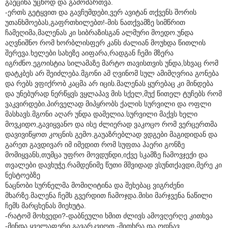
გაეცინა უცხოდ და გამომართვა.
-ერთს გეტყვით და გავჩუმდები,ვერ ავიტან თქვენს შორის
უთანხმოებას,გაფრთხილებთ!-მის ნათქვამზე სიმწრით
ჩამეღიმა,მალენას კი სიბრაზისგან ალმური მოედო.უნდა
აღვნიშნო რომ ხორბლისფერ კანს ძალიან მოუხდა წითლის
შერევა.ხელები სახეზე აიფარა,რადგან ჩემი მზერა
იგრძნო.ეგოისტია სილამაზე მარტო თავისთვის უნდა,სხვაც რომ
დატკბეს არ შეიძლება.მგონი ამ ღვინომ სულ ამიმღვრია გონება
და რებს ვფიქრობ კაცმა არ იცის.მალენას ყურებაც კი მინდება
და უნებურად ნერწყვს ვყლაპავ მის სქელ,მუქ წითელ ტუჩებს რომ
ვაკვირდები.პირველად მიპყრობს ქალის სურვილი და ოფლი
მასხავს.მგონი აღარ უნდა დამელია.სურვილი მაქვს ხელი
მოვკიდო,გავიყვანო და ისე ძლიერად ვაკოცო რომ ვერცერთმა
დავივიწყოთ კოცნის გემო.გაუაზრებლად ვდგები მაგიდიდან და
გარეთ გავდივარ იმ იმედით რომ სუფთა ჰაერი გონზე
მომიყვანს,თუმცა უფრო მოვდუნდი,იქვე სკამზე ჩამოვჯექი და
თვალები დავხუჭე.რამდენიმე წუთი მშვიდად ვსუნთქავდი,მერე კი
ნესტოებზე
ნაცნობი სურნელმა მომიღიტინა და შეხებაც ვიგრძენი
მხარზე.მალენა ჩემს გვერდით ჩამოჯდა.მისი მარჯვენა ნაწილი
ჩემს მარცხენას მიეხუტა.
-რატომ მოხვედი?-დაბნეული ხმით ძლივს ამოვღერღე კითხვა
-მინდა ყველაფერი გავარკვიოთ,-მითხრა და ოდნავ