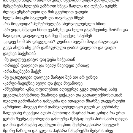
შემყურებს,ხელებს უაზროდ სწევს მაღლა და ტუჩებს იკბენს.
ძლივს ვწყნარდები და მის გვერდით ვჯდები.
ხელს პიჯაკში მავლებს და თავისკენ მწევს
-რა მოგივიდა?-მეჩურჩულება ანერვიულებული ხმით
-არ ვიცი,-მშვიდი ხმით ვუპასუხე და ხელი გავაშვებინე-მორჩი და
წავიდეთ,-დავაყოლე და მეც შევექციე საუზმეს.
-კიდევ ხომ არ დაგველია?-ღვინით ხელში მოგვიახლოვდა
გეგა.ახლა ისე ვარ დაზაფრული ჯობია დავლიო და დიტო
დავსვა საჭესთან
-მე დავლევ,დიტო დაჯდება საჭესთან
-ორივემ დალიეთ და ხვალ წავიდეთ ერთად
-არა.საქმეები მაქვს
-ნუ გაჯიუტდები,დალევა მარტო შენ ხო არ გინდა
-კარგი-ჩავიქნიე ხელი და ჭიქა მივაწოდე
-მშვენიერი,-კმაყოფილებით აღიჭურვა გეგა.დიტოსაც სახე
ეცვალა.საჩქაროდ მიაწოდა ჭიქა,ვაი და გადაიფიქროსო,თან
თვალი გამომაპარა.გამეცინა და იდაყვით მხარზე დავეყრდენი
-ვრჩებით,-მივუგე რომ დამშვიდებულიყო.გულს კი ვუბრძანე
მალენაზე რეაქცია აღარ ჰქონოდა,მაგრამ რათ გინდა რა ერთ
ყურში შეუშვა,მეორედან გამოუშვა.ზუსტად ჩემს პირისპირ დაჯდა
და მის დანახვაზე აღქმული შიგნით შეძვრა,გაიარა სხეულის
მცირე ნაწილი და გულის პატარა ნასვრეტში შეძვრა.ისევ