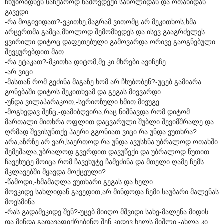
ჩხუბობდნენ.საჩქაროდ წამოვდექი საწოლიდან და ოთახიდან
გავედი.
-რა მოგივიდათ?-ვკითხე,მაგრამ ვითომც არ მეკითხოს,ხმა
არცერთმა გამცა,მხოლოდ შემომხედეს და ისევ გააგრძელეს
ყვირილი.დიტოც დაფეთებული გამოვარდა.ორივე გაოგნებული
შევყურებდით მათ.
-რა ეტაკათ?-მკითხა დიტომ,მე კი მხრები ავიჩეჩე
-არ ვიცი
-მასთან რომ გეძინა მაგაზე ხომ არ ჩხუბობენ?-უცებ გამიარა
გონებაში დიტოს შეკითხვამ და გეგას მივვარდი
-უნდა ვილაპარაკოთ,-სერიოზული ხმით მივუგე
-მოგხედავ შენც,-დამიბღვირა,რაც ნიშნავდა რომ დიტომ
მართალი მითხრა.ოფლით დაცვარული შუბლი შევიმშრალე და
ღრმად შევისუნთქე ჰაერი.გგონიათ ვიცი რა უნდა ვუთხრა?
არა,აზრზე არ ვარ,საერთოდ რა უნდა ავუსხნა.უბრალოდ ოთახში
შემეშალა,უბრალოდ გვერდით დავუწექი და უბრალოდ წუთით
ჩავეხუტე.მოიცა რომ ჩავეხუტე ჩამეძინა და მთელი ღამე ჩემს
მკლავებში მყავდა მოქცეული?
-წამოდი,-ხმამაღლა ვუთხარი გეგას და ხელი
მოვკიდე.სახლიდან გავედით,არ მინდოდა ჩემი საუბარი მალენას
მოესმინა.
-რას გადამეკიდე შენ?-უცებ მიიღო მშვიდი სახე-მალენა მიდის
და მინდა გადავაფიქრებინო,შენ კიდევ ხელს მიშლი,-ახლა კი