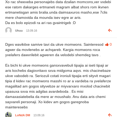
Xo rac sheexeba personajebs data dzalian momcons,ver vxdebi
ese ratom dakarges ertmaneti magram albat shors rom ikvnen
ertmanetisgan amis bralia.unda daimsaxuros masho,ese 7clis
mere chamovida da mounda isev egre ar aris.
Da es bolo epizodi ra ari ras gvaintrigeb :D
Uhuu
13.09.16
Dges wavikitxe samive tavi da ukve momwons. Sainteresod
0
agwer da movlenebs ar achqareb. Kargia momwons roca
yvelafers dawvrilebit agweren da velodebi shemdeg tavs .
Es bichi ki ukve momwons gansxvavebuli tipajia ai iseti tipaji ar
aris kochebs dagixvritavo sxva midgoma aqvs. mis chacinebaze
ukve vabodeb ra. Seriozuli cotati ironiuli tipajia erti sityvit magari
tipia d kidev rac momwons masshi ro ar a vardeba ra yvelaferze
magalitad am gogos sityvebze ar miyvarxaro mxolod chacinebit
upasuxa sxva mis adgilas avardeboda . Es misi
damaxasiatebelia da mere ar moushalo. Anu data aris chemi
sayvareli personaji. Xo kidev am gogos garegnoba
mainteresebs
LoNdA DM
13.09.16