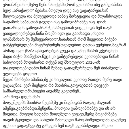
ერთმანეთსო,მერე ჩემი ნათქვამი,რომ ვუთხარი ისე გამლანძხა
სულ „არაქალო“ მეძახა.მთელი დღე ასე გავატარეთ.ხან
მილოცავდა და მეხუტებოდა,ხანაც მირტყავდა და მლანძღავდა.
საღამოს საბასთან გავედი.ისე გამოვიპრანჭე ისე..დიახ
დათასთვის გამოვიპრანჭე.სარკესთან ვიდექი და ჩემ თავს
ვათვალიერებდი,ნინა შოკში იყო და გაიძახდა „ისეთი
ლამაზიხარ მე შემიყვარდიო“.საბასთან რომ მივედით,ბიჭები
გაშტერებულები მიყურებდნენ(თვალებით დათას ვეძებდი,მაგრამ
არსად იყო.)საბა ცანცარებდა.ლუკა და ვაჩე მხარს უჭერდნენ
მიდი ბიჭო მიაწექიო.ნუცა კი გაშტერებული ეკითხებოდა ნინას
სახლიდან მოდიხართ თქვენ თუ მსოფლიო 2016-ის
დაჯილდოებიდანო.ნინამ ჩუმად გადაუჩურჩულა შენ ბიძაშვილს
ელოდება გოგოო.
ნუცამ წარბები ამიწია,მე კი სიცილით ვკითხე რათქო.მერე თავი
გაქააქნია..ვერ მივხვდი რა მითხრა.გოგოებთან დავჯექი
სამზარეულოში,ბიჭები აივანზე გავიდნენ..
-არ მოვა დღეს მარ.
მოღუშულმა მითხრა ნუცამ,მე კი შიგნიდან რაღაც ძალიან
ამეწვა.გავბრაზდი,მეწყინა..მისთვის გამოვიპრანჭე და ის არ
მოვიდა..მთელი საღამო მოღუშული ვიყავი,მერე მოვიმიზეზე
თავის ტკივილი და სახლში წამოვედი.მარჯანიშვილიდან ვაკემდე
ფეხით გადავწყვიტე გასვლა.ჩემ თავს ვლანძღავდი ასეთი