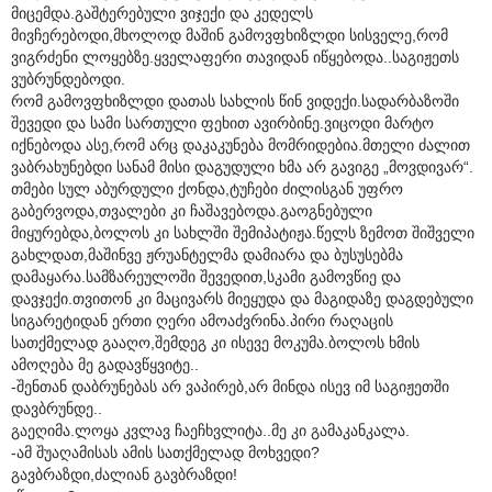
მიცემდა.გაშტერებული ვიჯექი და კედელს
მივჩერებოდი,მხოლოდ მაშინ გამოვფხიზლდი სისველე,რომ
ვიგრძენი ლოყებზე.ყველაფერი თავიდან იწყებოდა..საგიჟეთს
ვუბრუნდებოდი.
რომ გამოვფხიზლდი დათას სახლის წინ ვიდექი.სადარბაზოში
შევედი და სამი სართული ფეხით ავირბინე.ვიცოდი მარტო
იქნებოდა ასე,რომ არც დაკაკუნება მომრიდებია.მთელი ძალით
ვაბრახუნებდი სანამ მისი დაგუდული ხმა არ გავიგე „მოვდივარ“.
თმები სულ აბურდული ქონდა,ტუჩები ძილისგან უფრო
გაბერვოდა,თვალები კი ჩაშავებოდა.გაოგნებული
მიყურებდა,ბოლოს კი სახლში შემიპატიჟა.წელს ზემოთ შიშველი
გახლდათ,მაშინვე ჟრუანტელმა დამიარა და ბუსუსებმა
დამაყარა.სამზარეულოში შევედით,სკამი გამოვწიე და
დავჯექი.თვითონ კი მაცივარს მიეყუდა და მაგიდაზე დაგდებული
სიგარეტიდან ერთი ღერი ამოაძვრინა.პირი რაღაცის
სათქმელად გააღო,შემდეგ კი ისევე მოკუმა.ბოლოს ხმის
ამოღება მე გადავწყვიტე..
-შენთან დაბრუნებას არ ვაპირებ,არ მინდა ისევ იმ საგიჟეთში
დავბრუნდე..
გაეღიმა.ლოყა კვლავ ჩაეჩხვლიტა..მე კი გამაკანკალა.
-ამ შუაღამისას ამის სათქმელად მოხვედი?
გავბრაზდი,ძალიან გავბრაზდი!