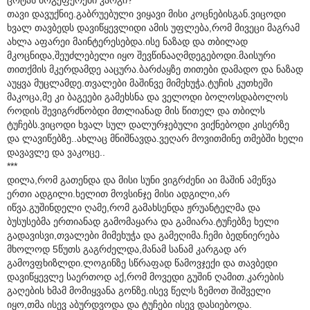
თავი დავუქნიე.გაბრუებული ვიყავი მისი კოცნებისგან.ვიცოდი
ხვალ თავბედს დავიწყევლიდი ამის უფლება,რომ მივეცი მაგრამ
ახლა აფარეი მაინტერესებდა.ისე ნაზად და თბილად
მკოცნიდა,შეუძლებელი იყო შევწინააღმდეგებოდი.მაისური
თითქმის მკერდამდე ააცურა.ბარძაყზე თითები დამადო და ნაზად
აუყვა მუცლამდე.თვალები მაშინვე მიმეხუჭა.ტუჩის კუთხეში
მაკოცა,მე კი ბაგეები გამეხსნა და ველოდი ბოლოსდაბოლოს
როდის შევიგრძნობდი მთლიანად მის წითელ და თბილს
ტუჩებს.ვიცოდი ხვალ სულ დალურჯებული ვიქნებოდი კისერზე
და ლავიწებზე..ახლაც მნიშნავდა.ვეღარ მოვითმინე თმებში ხელი
დავავლე და ვაკოცე..
***
დილა,რომ გათენდა და მისი სუნი ვიგრძენი აი მაშინ ამეწვა
ერთი ადგილი.ხელით მოვსინჯე მისი ადგილი,არ
იწვა.გუშინდელი ღამე,რომ გამახსენდა ჟრუანტელმა და
ბუსუსებმა ერთიანად გამომაყარა და გამიარა.ტუჩებზე ხელი
გადავისვი,თვალები მიმეხუჭა და გამეღიმა.ჩემი ბედნიერება
მხოლოდ 5წუთს გაგრძელდა,მანამ სანამ კარგად არ
გამოვფხიზლდი.ლოგინზე სწრაფად წამოვჯექი და თავბედი
დავიწყევლე საერთოდ აქ,რომ მოვედი გუშინ ღამით.კარების
გაღების ხმამ მომიყვანა გონზე.ისევ წელს ზემოთ შიშველი
იყო,თმა ისევ აბურდვოდა და ტუჩები ისევ დასიებოდა.