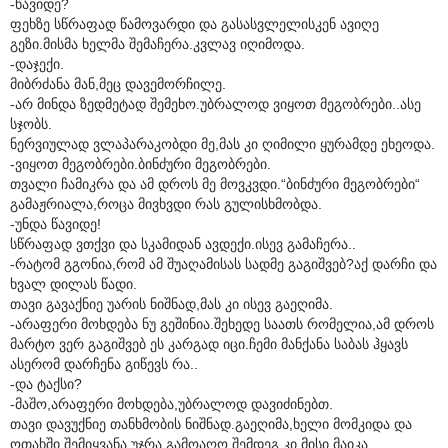
-წავიდე?
ფეხზე სწრაფად წამოვარდი და გასასვლელისკენ ავიღე
გეზი.მისმა ხელმა შემაჩერა.კვლავ იღიმოდა.
-დაჯექი.
მიბრძანა მან,მეც დავემორჩილე.
-არ მინდა ზედმეტად შემეხო.უბრალოდ ვიყოთ მეგობრები..ასე
სჯობს.
ნერვიულად ვლაპარაკობდი მე,მას კი ღიმილი ყურამდე ეხეოდა.
-ვიყოთ მეგობრები.ბინძური მეგობრები.
თვალი ჩამიკრა და ამ დროს მე მოვკვდი.“ბინძური მეგობრები“
გამაჟრიალა,როცა მივხვდი რას გულისხმობდა.
-უნდა წავიდე!
სწრაფად ვთქვი და სკამიდან ავდექი.ისევ გამაჩერა..
-რატომ გგონია,რომ ამ შუაღამისას სადმე გაგიშვებ?აქ დარჩი და
ხვალ დილას წადი.
თავი გავაქნიე უარის ნიშნად,მას კი ისევ გაეღიმა.
-არაფერი მოხდება ნუ გეშინია.შეხედე საათს რომელია,ამ დროს
მარტო ვერ გაგიშვებ ეს კარგად იცი.ჩემი მანქანა საბას ჰყავს
ასერომ დარჩენა გიწევს რა..
-და ტაქსი?
-მაშო,არაფერი მოხდება,უბრალოდ დავიძინებთ.
თავი დავუქნიე თანხმობის ნიშნად.გაეღიმა,ხელი მომკიდა და
ოთახში შემიყვანა.უჯრა გამოაღო,შემდეგ კი მისი მაიკა