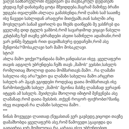
ვაღებ.სამზარეულოში შევდივარ და თავწაკრულ დედაჩემს
ვხედავ.ჩემ დანახვაზე ცოტა მშვიდდება,მაგრამ მაშინვე ბრაზი
უდგება თვალებში.ახლაღა გამახსენდა,რომ ღამის სამ საათზე
ისე წავედი სახლიდან არაფერი მითქვამს,თან სახლში არც
მოვსულვარ.სანამ ყვირილს და ჩხუბს დაიწყებს მე ვასწრებ და
ყველაზე დიდ ტყულს ვამბობ,რომ სავარჯიშოდ ვიყავი წასული
კუსტბაზე.ჩემ თავზე ვბრაზდები ასეთი საშინელი ადამიანი,რომ
ვარ.ვინმე მეტყვის რით დავიმსახურე დედაჩემი,რომ ასე
მენდობა?!მოსაკლავი ხარ მაშო მოსაკლავი.
სტოპ!
ახლა მაშო ვთქვი?!ჯანდაბა მაშო,ჯანდაბა!აი ისევ..ყველაფერი
თავის ადგილს უბრუნდება.ჩემს თავს „მაშოს“ ვეძახი,სახელს
რომლითაც მხოლოდ დათა მომმართავს.მაშო...რა ლამაზი
სახელია ისე არა?უცხო და ლამაზი სახელია მაშო.არცერთ
სახელს არ ჰგავს.ვგიჟდები როდესაც დათა მომმართავს.ისე
წარმოსთქვამს სახელ „მაშოს“ მგონია მასზე ლამაზად ვერავინ
იტყვის ამ სახელს..შეიძლება მხოლოდ იმიტომ მეჩვენება ასე
ლამაზად,რომ დათა მეძახის..თქვენ როგორ ფიქრობთ?მაინც
ისევ თავიდან.რა ლამაზი სახელია მაშო..
***
ნინას მოვუყევი ლაითად.(ნუცასთან ვერ გავბედე,ვიცოდი თავზე
დამამხობდა ყველაფერს ასე,რომ წამოვედი.)გაგიჟდა და
გადაირია.ჯერ მომილოცა რა კარგია ისევ უბრუნდებით