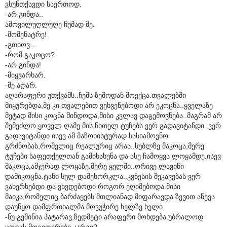
ვსუნთქავდი საერთოდ.
-არ გინდა..
ამოვილუღლუღე ჩუმად მე.
-მომენატრე!
-გთხოვ...
-რომ გაკოცო?
-არ გინდა!
-მიყვარხარ.
-მე აღარ.
აღარაფერი უთქვამს..ჩემს ზემოდან მოექცა.თვალებში
მიყურებდა,მე კი თვალებით ვეხვეწებოდი არ ეკოცნა..ყველაზე
მეტად მისი კოცნა მინდოდა,მისი კვლავ დაგემოვნება..მაგრამ არ
შემეძლო,ყოველ ღამე მის წითელ ტუჩებს ვერ გადავიტანდი..ვერ
გადავიტანდი ისევ ამ მაზოხისტურად სასიამოვნო
გრძნობას,რომელიც რეალურიც არაა..სუბლზე მაკოცა,მერე
ტუჩები საფეთქელთან გამიხახუნა და ასე ჩამოყვა ლოყამდე.ისევ
მაკოცა,ამჯერად ლოყაზე.მერე ყელში..ორივე ლავიწი
დამიკოცნა.ტანი სულ დამეხორკლა..კვნესის შეკავებას ვერ
ვახერხებდი და ვხვდებოდი როგორ ეღიმებოდა.მისი
მაიკა,რომელიც ბარძაყებს მთლიანად მიფარავდა ზევით აწევა
დაუწყო.დამფრთხალმა მოვუჭირე ხელზე ხელი.
-ნუ გეშინია პატარავ,ზედმეტი არაფერი მოხდება.უბრალოდ
ცოტას მოგეფერები კარგი?