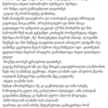
მესროლა.ისეთი სასიამოვნო სურნელი ჰქონდა..
-არ მინდა იყოს,ტანსაცმლით დავიძინებ.
-გავალ მე,რომ ჩაიცმევ დამიძახე.
ჩემი ნათქვამი დააიგნორა და ოთახიდან გავიდა.სწრაფად
გავიხადე მაიკა,ჯინსი, ბრიუსჰალტერი და მისი მაიკა
გადავიცვი.რა ჯანდაბას ვაკეთებ აქ?მის მაისურში და მის
საწოლში?ჩემ თავს ვუსვამდი კითხვებს,რომელზედაც იმედი
მქონდა,რომ ჩემი „მე“ მიპასუხებდა,მაგრამ ამაოდ..ლოგინში
შევწექი და მას შემდეგ დავუძახე დათას.არაფერი უთქვამს ისე
დამიწვა გვერდით.წელს ზემოთ ისევ შიშველი იყო..დაძინებას
ვცდილობდი,მაგრამ არაფერი გამომდიოდა.ისეთი დაძაბული
ვიყავი.
-მოეშვი,თორემ ვერაფრით დაიძინებ.
გავიგე ზურგსუკან ხმა და მეც მისკენ გადავტრიალდი.ლამპიონის
შუქი ისე ლამაზად ეცემოდა..ისეთი ლამაზი იყო ამ დროს,მგონი
თავიდან შემიყვარდა.გამიღიმა,მეც გავუღიმე.
-ისეთი ლამაზი ხარ..
ჩუმად ამოიჩურჩულა.მე კი გავწითლდი და თმა სახეზე
ჩამოვიფარე.გული ისე გამალებით ბეთქავდა..თმა სახიდან
გადამიწია,შემდეგ კი ჩემთან უფრო ახლოს მოცოცდა.
-მაშო!ძალიან ლამაზი ხარ,ძალიან!
იციმოდა და თან თმაზე მეფერებოდა.გამიკვირდა რომ