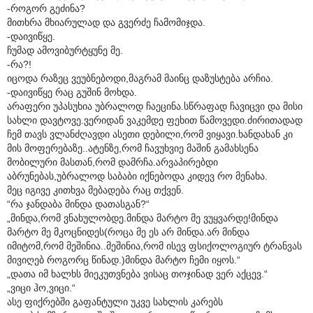
-როგორ გეძინა?
მითხრა მხიარულად და გვერძე ჩამომიჯდა.
-დაივიწყე.
ჩუმად ამოვიბურტყუნე მე.
-რა?!
იცოდა რაზეც ვეუბნებოდი,მაგრამ მაინც დაზუსტება არჩია.
-დაივიწყე რაც გუშინ მოხდა.
არაფერი უპასუხია უბრალოდ ჩაეცინა.სწრაფად ჩავიცვი და მისი
სახლი დავტოვე.ვერიდან ვაკემდე ფეხით წამოვედი.ძირითადად
ჩემ თავს ვლანძღავდი ასეთი დებილი,რომ ვიყავი.ხანდახან კი
მის მოფერებაზე..ატენზე,რომ ჩავუხვიე მაშინ გამახსენა
მობილური მასთან,რომ დამრჩა.არვაპირებდი
აბრუნებას,უბრალოდ საბაბი იქნებოდა კიდევ რო მენახა.
მეც იგივე კითხვა მებადება რაც თქვენ.
“რა ჯანდაბა მინდა დათასგან?“
„მინდა,რომ ვნახულობდე.მინდა მარტო მე ვუყვარდე!მინდა
მარტო მე მკოცნიდეს(როცა მე ეს არ მინდა.არ მინდა
იმიტომ,რომ მეშინია..მეშინია,რომ ისევ ფსიქოლოგიურ ტრანვას
მივიღებ როგორც წინად.)მინდა მარტო ჩემი იყოს.“
„დათა იმ ხალხს მიეკუთვნება ვისაც თოჯინად ვერ აქცევ.“
„ვიცი ჰო,ვიცი.“
ასე ფიქრებში გაფანტული უკვე სახლის კარებს