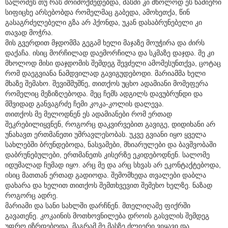
სალომეს თუ რას მოიმოქმედებდა, მასში კი მხოლოდ ეს წამიერი
სიფიცხე არსებობდა რომელმაც გაბედა, ამოხეთქა, წინ
გასაგრძელებელი გზა არ ჰქონდა, უკან დასაბრუნებელი კი
თავად მოჭრა.
მის გვერდით მჯდომმა გეგამ ხელი მაჯაზე მოუჭირა და ძირს
დაქაჩა. ისიც მორჩილად დაემორჩილა და სკმაზე დაჯდა. მე კი
მხოლოდ მისი დაჯდომის შემდეგ შევძელი ამომესუნთქვა, ცოტაც
რომ დაეგვიანა ნამდვილად გავიგუდებოდი. მარიამმა ხელი
მხაზე შემახო. შევიშმუშნე, თითქოს უცხო ადამიანი მომეფერა
რომელიც მეზიზღებოდა. მეც ჩემს ადგილს დავუბრუნდი და
მშვიდად განვაგრძე ჩემი კოკა-კოლის დალევა.
თითქოს მე მელოდნენ ეს ადამიანები რომ ერთად
შეკრებილიყვნენ, როგორც დაკვირვებით გავიგე, დიდიხანი არ
უნახავთ ერთმანეთი უმრავლესობას. უკვე გვიანი იყო ყველა
სახლებში ბრუნდებოდა, ნასვამები, მხიარულები და ბავშვობაში
დაბრუნებულები, ერთმანეთს კისერზე ეკიდებოდნენ. სალომე
იდუმალად ჩუმად იყო. არც მე და არც სხვას არ ეკონტაქტებოდა,
ისიც მათთან ერთად გადიოდა. შემომხედა თვალები დაბლა
დახარა და ხელით თითქოს შემთხვევით შემეხო ხელზე. ნაზად
როგორც ადრე.
მარიამი და სანი სახლში დარჩნენ. მთელიღამე ფიქრში
გავათენე. კოკაინის მოთხოვნილება დროის გასვლის შემდეგ
უფრო იზრდებოდა. მაგრამ მე მასზე ძლიერი ვიყავი და