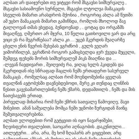
ალბათ არ დაიჯერებთ თუ ვიტყვი რომ მსგავსი სიმხურვალე ,
მსგავსი სასიამოვნო სურნელი, მსგავსი ლტოლვა მამაკაცის
სხეულის მიმართ არასდროს მქონია , როგორიც ახლა ამ წუთში
ამ უცხო მამაკაცის მიმართ გამიჩნდა, რომლის მხოლოდ შავ
ტალღოვან თმას ვხედავ, ბუნდოვნად , . ცოტაც და ორგაზმს
მივაღწევ, ღმერთო არ მჯერა, 10 წელია გათხოვილი ვარ და არც
ვიცი ეს რა შეგრძნებაა? ახლა კი.... უცებ მკერდის შუაღარზე
ცხელი ენის წვერის შეხებას ვგრძნობ , გულს ვეღარ
ვიმორჩილებ, ვგრძნობ როგორ გამიცხელდა ჯერ ქვედა მუცელი,
შემდეგ ფეხებს შორის სიმხურვალემ პიკს მიაღწია და ...
-ლევან ჩავდივართ , შეიღვიძე რა, ვიღაც ხელს ჰკიდებს და
მკერდიდან ისე სწრაფად მაცლის ჩემს ერთადერთ სასურველ
მამაკაცს , რომელსაც ალბათ რომ მოენდომებინა ყველას
თვალწინ ავტობუსში დავნებდებოდი, მერე კი თუნდაც ლინჩის
წესით გავესამართლებინე ჩემს ქმარს, დედამთილს , ჩემს და მის
ნათესავებს ერთად.
პირველად მიხარია რომ ჩემი ქმრის სათვალე წამოვიღე, შავი
მინებით. ამან საშუალება მომცა ჩემი უცნობი ზურგიდან მაინც
შემეთვალიერებინა.
ალბათ ელოდებით რომ გეტყვით ის იყო ნავარჯიშები,
ზღვისფერი თვალებით, საოცარი აღნაგობის ,დაკუნთული...
ათლეტური... არა, არა, მე ხომ ზღაპარს არ გიყვებით, არც
გამოგონილ ამბავს. ეს მოხდა და ეს არის ჩემი ცხოვრების