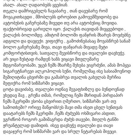
ახალ- ახალ ღადაობებს ყვებიან.
თეკლა დამრიგებელს ჩავაბარე , თან დავუბარე რომ
მოვაკითხავდი , მშობლებს დროებით გამოვემშვიდობე და
ავტობუსის გაჩერებაზე მივედი თუ არა ავტობუსიც მოვიდა.
ფაქტობრივად ცარიელი იყო. ქალაქის თავიდან მივყვებოდი ,
ქალაქის ბოლომდე. ამიტომ ბოლოში ფანჯრის მხარეს მოვძებნე
ადგილი და დავჯექი. ვიფიქრე , გამოძინებასაც მოვასწრებ სანამ
ბოლო გაჩერებაზე მივა, თავი ფანჯარას მივადე მეტი
კომფორტისთვის, სათვალე შევისწორე და თვალები დავხუჭე.
არ ვიცი ზუსტად რამდენ ხანს ვიყავი მთვლემარე
მდგომარეობაში, უცებ ჩემს მხარზე შეხება ვიგრძენი, ამას მოჰყვა
სიგარეტნარევი ალკოჰოლის სუნი, რომელმაც ისე სასიამოვნოდ
შემიღიტინა ცხვირში და გამაბრუა თვალის გახელას მერჩია
მეფიქრა რომ სიზმარში ვიყავი.
ცოტა დავიძაბე, თვალები ოდნავ შევაფხიზლე და ბუნდოვნად
ვხედავ შავ , გრუზა თმას, რომელიც ჩემი მხრიდან პირდაპირ
ჩემს მკერდში ესობა ცხვირით.ღმერთო, სიზმარში ვარ თუ
სამოთხეში? ორივე მაწყობს!ეს შავი თმა ისეთ ცხელ სუნთვას
დაატარებს ჩემს მკერდში ,ჩემს ძუძუებს ოხშივარი ასდით,
ვგრძნობ როგორ გამიმაგრდა ძუძუს თავები, მთელს ტანში
ჟრუანტელად დამიდის. ისევ დავხუჭე თვალები და თავი
დავაჯერე რომ სიზმარში ვარ და სრულ ნეტარებას მივეცი.