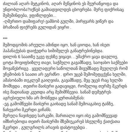
ძალიან აღარ მეტკინოს, აღარ მეწყინოს ეს შეურაწყოფა და
უნდობლობა?იქნებ გამიადვილდეს ცხოვრება. მერე ფიქრისაც
შემეშინდება, ვფიზლდები...
-ღმერთო დამიფარე!-ვამბობ გულში, პირჯვარს ვიწერ და
ბრაზიან ფიქრებს გულიდან ვიყრი .
***
შემოდგომის არეული ამინდი იყო, ხან ციოდა, ხან ისეთ
პაპანაქებას დაიჭედრა სიშიშვლეს განატრებინებდა.
დილის 6 საათზე უკვე ფეხზე ვიყავი. . უშაქრო ყავა დავლიე,
ცოტა მოვიფხიზლე თავი, საჭმელი გავამზადე, საოჯახო საქმეები
მოვაწესრიგე . ყველაფერი საწოლთან მივუმზადე მეუღლეს რომ
უჩემობის 5 საათი არ ეგრძნო . დრო უცებ შემომეფცქვნა ხელში,
ამასობაში თეკლემ გაიღვიძა, გავამზადე, მეც უცებ რაც ხელში
მომხვდა , თეთრი მაისური გადავიცვი, რომელიც თურმე მკერდს
ისე მადიანად კვეთდა არც შემიმჩნევია. სანამ დემეტრეს
აგრესიული ხმა არ მოსწვდა ყურთასმენას:
-ეგ გამომწვები მაისური გაიხადე სანამ შემოაგახიე ტანზე,
ნახევარი მკერდი გიჩანს.
მერეღა ჩავიხედე სარკეში, მართალი იყო.ისე გამომწვევად
იმზირებოდა თეთრ მაისურში მზემიუკარებ სხეულზე ქათქათა
მკერდი , გულგრილს არავის დასტოვებდა .