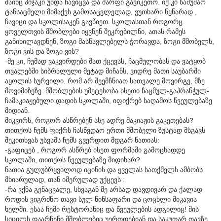
მაინც პიჯაკი უნდა ჩავიცვა და შარფი გავიკეთო. იქ კი სამუშაო
ტანსაცმელი მიმაქვს გამოსაცვლელად, ვუთხარი წყნარად ,
ჩავიცი და სკოლისაკენ გავწიეთ. სკოლასთან როგორც
ყოველთვის მშობლები იყვნენ შეკრებილნი, ათას რამეს
განიხილავდნენ, ზოგი მასწავლებელს ჭორავდა, ზოგი მშობელს,
ზოგი ვის და ზოგი ვის?
-მე კი, ჩუმად ვაკვირდები მათ ქცევას, ჩაცმულობას და ვატყობ
თვალებში სიბრალული მეტად მიჩანს, ვიდრე მათი საუბარში
აყოლის სურვილი. რომ არ შეემჩნიათ სათვალე მოვირგე, მზე
მოვიმიზეზე. მშობლების უმეტესობა ისეთი ჩაცმულ-გაპრანჭულ-
ჩამაკიაჟებული დადის სკოლაში, იფიქრებ საღამოს წვეულებაზე
მიდიან.
მიკვირს, როგორ ასწრებენ ასე ადრე მაკიაჟის გაკეთებას?
თითქოს ჩემს ფიქრს ჩასწვდაო ერთი მშობელი ზუსტად მსგავს
შეკითხვას უსვამს ჩემს გვერდით მდგარ ნათიას:
-გაფიცებ , როგორ ასწრებ ისეთ ფორმაში გამოცხადდე
სკოლაში, თითქოს წვეულებაზე მიდიხარ?
ნათია გულუბრყვილოდ იცინის და ყველას სათქმელს ამბობს
მხიარულად, თან იმერულად უქცევს :
-რა ვქნა გენაცვალე, სხვაგან მე არსად დავდივარ და ქალად
როდის ვიგრძნო თავი სულ წინსაფარი და ცოცხლი მიკავია
ხელში. ესაა ჩემი რესტორანიც და წვეულების ადგილიც! მის
სიცილს დაარჩენი მშობლებიც უერთდებიან და საკუთარ თავზე