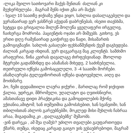
-ლიკა შვილო სათხოვარი მაქვს შენთან: ძალიან კი
მეუხერხულება , მაგრამ შენს იქით გზა არ მაქვს:
- ხვალ 10 საათზე ჯიქიაზე უნდა ვიყო, სახლია დასალაგებელი და
ვერანაირად ვერ ვასწრებ აქედან დაბრუნებას, ისეთი თავსხმა,
სეტყვა და გრიგალია მილეწ-მოლეწა ყველაფერი ირგვლივ,
ჩაიხერგა მოძრობა. პაციენტის ოჯახი არ მიშვებს. გთხოვ, ეს
ერთი დღე რამენაირად გაიჭირვე და წადი, მისამართს
გამოგიგზავნი. სახლის გასაღები ფეხსაწმენდის ქვეშ დაგხვდება.
ძალიან კარგად იხდიან, ვერ დავკარგავ მაგ კლიენტს. სამძიმო
არაფერია, წინა კვირას დავალაგე ძირფესვიანად. მხოლოდ
მტვრები გადაწმინდე და აბაზანას მიხედე, 2 საძინებელია,
თეთრეული იქნება გამოსაცვლელი, 3 -4 საათში მორჩები.
ანაზღაურება ტელევიზორთან იქნება დატოვებული, აიღე და
მოიხმარე.
ჰო, ჩემი დედამთილი ლაურა ჯიქური , მართლაც რომ ჯიქივით
ქალია, უდრეკი, მშრომელი, უღალატო და ღვთისნიერი,
ამასთანავე დიდი პრაქტიკისა და გამოცდილების მქონე
ექთანია,ამიტომ, ხან თუშეთშია გამოძახებით, ხან სვანეთში, ხან
თბილისთან ახლოს გარეუბნებში, მოკლედ მისი მუხლის ჩახრაა
არაა, შიგადაშიგ კი ,,დალაგებებზე“ მუშაობს.
-ვინ დარეკა , ამ შუა ღამეს? უძილო თვალები გაუფართოვდა
ქმარს, თუმცა, ისედაც კარგად გაიგო ვის ვესაუბრებოდი, მაგრამ