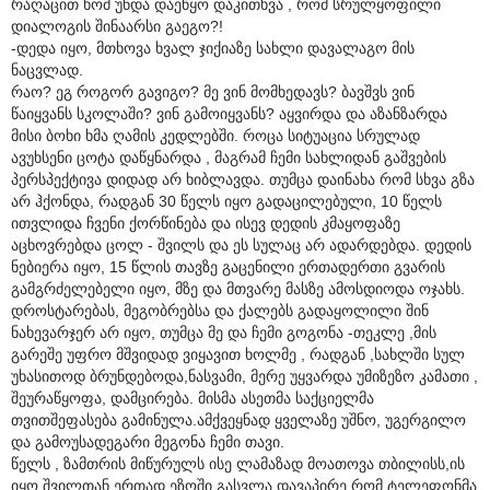
რაღაცით ხომ უნდა დაეწყო დაკითხვა , რომ სრულყოფილი
დიალოგის შინაარსი გაეგო?!
-დედა იყო, მთხოვა ხვალ ჯიქიაზე სახლი დავალაგო მის
ნაცვლად.
რაო? ეგ როგორ გავიგო? მე ვინ მომხედავს? ბავშვს ვინ
წაიყვანს სკოლაში? ვინ გამოიყვანს? აყვირდა და აზანზარდა
მისი ბოხი ხმა ღამის კედლებში. როცა სიტუაცია სრულად
ავუხსენი ცოტა დაწყნარდა , მაგრამ ჩემი სახლიდან გაშვების
პერსპექტივა დიდად არ ხიბლავდა. თუმცა დაინახა რომ სხვა გზა
არ ჰქონდა, რადგან 30 წელს იყო გადაცილებული, 10 წელს
ითვლიდა ჩვენი ქორწინება და ისევ დედის კმაყოფაზე
აცხოვრებდა ცოლ - შვილს და ეს სულაც არ ადარდებდა. დედის
ნებიერა იყო, 15 წლის თავზე გაცენილი ერთადერთი გვარის
გამგრძელებელი იყო, მზე და მთვარე მასზე ამოსდიოდა ოჯახს.
დროსტარებას, მეგობრებსა და ქალებს გადაყოლილი შინ
ნახევარჯერ არ იყო, თუმცა მე და ჩემი გოგონა -თეკლე ,მის
გარეშე უფრო მშვიდად ვიყავით ხოლმე , რადგან ,სახლში სულ
უხასითოდ ბრუნდებოდა,ნასვამი, მერე უყვარდა უმიზეზო კამათი ,
შეურაწყოფა, დამცირება. მისმა ასეთმა საქციელმა
თვითშეფასება გამინულა.ამქვეყნად ყველაზე უშნო, უგერგილო
და გამოუსადეგარი მეგონა ჩემი თავი.
წელს , ზამთრის მიწურულს ისე ლამაზად მოათოვა თბილისს,ის
იყო შვილთან ერთად ეზოში გასვლა დავაპირე რომ ტელეფონმა