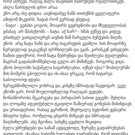
რომ აღწევს, რაღაც ძალა თავისით მაბრუნებს რეალობისკენ.
ახლა წარსულის დრო არაა.
ეზო არც ისე დიდია. აივნიდანვე ჩანს თითქმის ყველაფერი,
ამიტომ მიკვირს, ნატას რომ ვერსად ვხედავ.
- ნატა! - ვეძახი გოგოს, მოაჯირს ვეყრდნობი და მხედველობას
ვძაბავ. არ მპასუხობს. - ნატა, აქ ხარ? - ხმას ვუწევ და კიდევ
ერთხელ ვათვალიერებ აივნის წინ ჩარგული ბუჩქების მიღმა
ეზოს. არც ნატა ჩანს და არც სიგარეტის კვამლი. ხის მოაჯირზე
ნერვიულად ვაკაკუნებ ფრჩხილებს და უკან, კარისკენ ვიხედები.
წამით ვფიქრობ, რომ ნატა შებრუნდა და შეიძლება ტუალეტშია,
მაგრამ გადასამოწმებლად გული არ მიმიწევს. როგორც ვიცი,
ეზოს ბოლოში საქანელა სავარძლებია, იქნებ იქაა? მობილურში
მის ნომერს ვპოულობ და ის-ისაა ვრეკავ, რომ ბატარეა
საბოლოოდ ჯდება.
ნერვებმოშლილი ვოხრავ და კიბეზე სწრაფად ჩავდივარ. უკვე
ეზოში ვარ, რომ მოულოდნელად რაღაცას ვედები,
წონასწორობა მეკარგება და პირდაპირ სახით ვეცემი. შუბლსა
და ლოყაზე აფეთქებული ტკივილი წამიერად გონებას მიბინდავს
და ერთადერთი, რასაც ვგრძნობ, მხურვალე ბეტონის უცნაური
მძაფრი სუნია, რომელიც ცხვირს მიწვავს და სწრაფად
მაფხიზლებს. ასე მგონია, სახეზე ცეცხლი მიკიდია.
ნელა ვბრუნდები და სანამ ავდგებოდე, ზურგზე გადაბრუნებას
ვცდილობ. ის-ისაა ბეტონს ხელებით ვეყრდნობი, რომ თითებსა