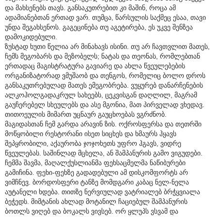
და მახსენებს თავს. განსაკუთრებით კი მაშინ, როცა ამ
ადამიანებთან ერთად ვარ. თუმცა, წარსულის საქმეც ესაა, თავი
უნდა შეგახსენოს. გაგეცინება თუ აგეტირება, ეს უკვე შენზეა
დამოკიდებული.
ზუსტად ხუთი წელია არ მინახავს ისინი. თუ არ ჩავთვლით მათეს,
ჩემს მეგობარს და მეზობელს; ნატას და თეონას, რომლებთან
ერთადაც მაგისტრატურა გავიარე და ახლა წვეულებების
ორგანიზატორად ვმუშაობ და თენგოს, რომელიც ბოლო დროს
განსაკუთრებულად მათეს ემეგობრება. ვუყურებ დანარჩენების
ალკოჰოლგადაკრულ სახეებს, ცეკვისგან დაღლილ, მაგრამ
გაუჩერებელ სხეულებს და ასე მგონია, მათ პირველად ვხედავ.
თითოეულის მიმართ უცნაურ გაუცხოებას ვგრძნობ.
მაგიდასთან ჩემ გარდა არავინ ზის. ოქროსფერსა და თეთრში
მოწყობილი რესტორანი ისეთ სიცხეს და ხმაურს ჰყავს
შეპყრობილი, აქაურობა ჯოჯოხეთს უფრო ჰგავს, ვიდრე
წვეულებას. საშინლად მცხელა, ან შამპანურის გამო ვიგუდები.
ჩემმა შავმა, მაღალქუსლიანმა ფეხსაცმელმა ნაწიბურები
გამიჩინა. ფეხი-ფეხზე გადადებული ამ დისკომფორტს არ
ვიმჩნევ. ბორდოსფერი ტანზე მომდგარი კაბაც ნელ-ნელა
აუტანელი ხდება. თითზე ნერვიულად ვატრიალებ ბრჭყვიალა
ბეჭედს. მიმტანის ახლად მოტანილ ჩაციებულ შამპანურის
ბოთლს ვიღებ და ბოკალს ვივსებ. ორ ყლუპს ვსვამ და