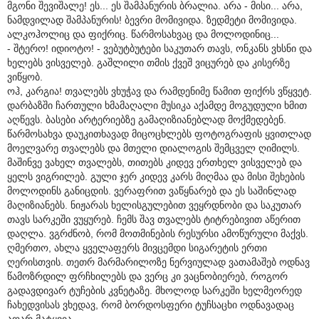
მგონი შევიშალე! ეს... ეს შამპანურის ბრალია. არა - მისი... არა,
ნამდვილად შამპანურის! ბევრი მომივიდა. ზედმეტი მომივიდა.
ალკოჰოლიც და ფიქრიც. წარმოსახვაც და მოლოდინიც...
- შტერო! იდიოტო! - ვებუტბუტები საკუთარ თავს, ონკანს ვხსნი და
ხელებს ვისველებ. გაშლილი თმის ქვეშ ვიცურებ და კისერზე
ვიწყობ.
ოჰ, კარგია! თვალებს ვხუჭავ და რამდენიმე წამით ფიქრს ვწყვეტ.
დარბაზში ჩართული ხმამაღალი მუსიკა აქამდე მოგუდული ხმით
აღწევს. ბასები არტერიებზე გამაღიზიანებლად მოქმედებენ.
წარმოსახვა დაუკითხავად მიცოცხლებს ფოტოგრაფის ყვითლად
მოელვარე თვალებს და მთელი დიალოგის შემცველ ღიმილს.
მაშინვე ვახელ თვალებს, თითებს კიდევ ერთხელ ვისველებ და
ყელს ვიგრილებ. გული ჯერ კიდევ კარს მიღმაა და მისი შეხების
მოლოდინს განიცდის. ვერაფრით ვაწყნარებ და ეს საშინლად
მაღიზიანებს. ნიჟარას ხელისგულებით ვეყრდნობი და საკუთარ
თავს სარკეში ვუყურებ. ჩემს შავ თვალებს ტიტრებივით აწერით
დაღლა. ვგრძნობ, რომ მოთმინების რესურსი ამოწურული მაქვს.
ღმერთო, ახლა ყველაფერს მივცემდი სიგარეტის ერთი
ღერისთვის. თეთრ მარმარილოზე ნერვიულად ვათამაშებ ოდნავ
წამოზრდილ ფრჩხილებს და ვერც კი ვაცნობიერებ, როგორ
გადავდივარ ტუჩების კვნეტაზე. მხოლოდ სარკეში ხელმეორედ
ჩახედვისას ვხედავ, რომ ბორდოსფერი ტუჩსაცხი ოდნავადაც
აღარ მატყვია.