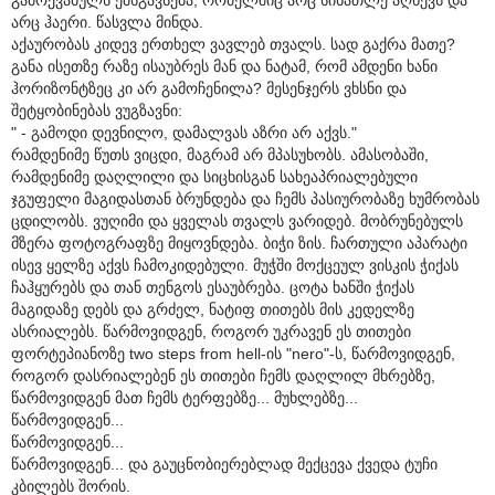
არც ჰაერი. წასვლა მინდა.
აქაურობას კიდევ ერთხელ ვავლებ თვალს. სად გაქრა მათე?
განა ისეთზე რაზე ისაუბრეს მან და ნატამ, რომ ამდენი ხანი
ჰორიზონტზეც კი არ გამოჩენილა? მესენჯერს ვხსნი და
შეტყობინებას ვუგზავნი:
" - გამოდი დევნილო, დამალვას აზრი არ აქვს."
რამდენიმე წუთს ვიცდი, მაგრამ არ მპასუხობს. ამასობაში,
რამდენიმე დაღლილი და სიცხისგან სახეაპრიალებული
ჯგუფელი მაგიდასთან ბრუნდება და ჩემს პასიურობაზე ხუმრობას
ცდილობს. ვუღიმი და ყველას თვალს ვარიდებ. მობრუნებულს
მზერა ფოტოგრაფზე მიყოვნდება. ბიჭი ზის. ჩართული აპარატი
ისევ ყელზე აქვს ჩამოკიდებული. მუჭში მოქცეულ ვისკის ჭიქას
ჩაჰყურებს და თან თენგოს ესაუბრება. ცოტა ხანში ჭიქას
მაგიდაზე დებს და გრძელ, ნატიფ თითებს მის კედელზე
ასრიალებს. წარმოვიდგენ, როგორ უკრავენ ეს თითები
ფორტეპიანოზე two steps from hell-ის "nero"-ს, წარმოვიდგენ,
როგორ დასრიალებენ ეს თითები ჩემს დაღლილ მხრებზე,
წარმოვიდგენ მათ ჩემს ტერფებზე... მუხლებზე...
წარმოვიდგენ...
წარმოვიდგენ...
წარმოვიდგენ... და გაუცნობიერებლად მექცევა ქვედა ტუჩი
კბილებს შორის.