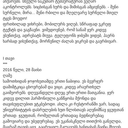
აჩქარებს. სხეული საკუთარ ტემპერატურას ვეღარ
აკონტროლებს. სიცხისგან ხურს და შიშისგან ამცივნებს. - შენი
სურნელი, მირა... შენი რბილი და მღელვარე სურნელი მთელ
ტყეს მოედო!
ფრთხილად ვიხრები, მობილურს ვიღებ, სწრაფად ვკრეფ
ტექსტს და ვაგზავნი. ვიმედოვნებ, რომ სანამ ჯერ კიდევ
ვსუნთქავ, ადრესატს მიუვა. ტელეფონს ჯიბეში ვიდებ, ჰაერს
ხარბად ვისუნთქავ, მორჩენილ ძალას ვიკრებ და გავრბივარ.
I თავი
***
2016 წელი, 28 მაისი
ღამე
სამოთხიდან ჯოჯოხეთამდე ერთი ნაბიჯია. ეს ბევრჯერ
დამიმტკიცა ცხოვრებამ და ვიცი, კიდევ არაერთხელ
გაიმეორებს. დღევანდელი დღეც ერთ-ერთი მათგანია. ჯერ
კიდევ დილით ჰარმონიული განწყობა მქონდა და
თავისუფლებით ვტკბებოდი. ახლა კი რესტორანში ვარ, სადაც
უნივერსიტეტის დასრულების ხუთ წლისთავს აღვნიშნავ ჯგუფთან
ერთად. ჯგუფთან, რომელთან ერთადაც ბედნიერებაც
გამოვიარე და უბედურებაც. ეს უკანასკნელი თითქოს განელდა,
მაგრამ თავის ცივ, გაცრეცილ მკლავებს ხანდახან მაინც მხვევს