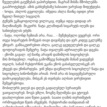
წვეულების გაუქმებას ვაპირებდით, მაგრამ მისმა მშობლებმა
გააპროტესტეს. ამის გახსენებაზე ხასიათი უარესად მიფუჭდება.
- ხოდა, ახლოს გეყოლება. იმედია ახლა მაინც იყიდი ერთ
წყვილ წითელ საცვალს.
ტუჩებს უკმაყოფილოდ ვილოკავ, თუმცა იდეა დიდად არ
მაღიზიანებს. მიკვირს. ნატა კლაჩიდან სიგარეტს იღებს და
სანთებელას ეძებს.
- ნატა, ოღონდ ჩემთან არა, რაა... - შეწუხებული ვუყურებ. ორი
თვეა სიგარეტის მოწევას თავი დავანებე და ჯერ კიდევ ეკლებზე
ვზივარ. განსაკუთრებით ახლა, ცალკე ჯგუფელების და ცალკე
ფოტოგრაფის შემყურე. ნატა თვალებს ატრიალებს და დგება.
- ეზოში გავალ. იქ მაინც არავინ დამიშლის სიცოცხლეს.
მის მოხდენილ, ოდნავ გამომწვევ ნაბიჯებს მანამ ვადევნებ
თვალს, სანამ რესტორნის უკანა ეზოს გასასვლელისკენ არ
უხვევს და უჩინარდება. ვინ უნდა დაუშალოს სიცოცხლე? ნატა და
სიცოცხლე სინონიმები არიან. რომ არა ის სიცივეშეპარული
დამოკიდებულება, მისგან ეს თვისება ალბათ ვირუსივით
შემეყრებოდა.
მობილურს ვიღებ და დღეს გადაღებულ სურათებს
ვათვალიერებ. ზოგს ვშლი, ზოგზე მეღიმება და ვტოვებ.
დაახლოებით ათი წუთი გადის. საათი ღამის თერთმეტის
ორმოცდახუთ წუთს აჩვენებს. რესტორანი თანდათან იმ
გამოქვაბულს ემსგავსება, რომელშიც არც სინათლე აღწევს და