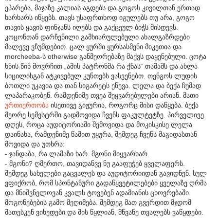
ეპარება, მაჯაზე კალიას აგდებს და გოგოს კივილთან ერთად
ხარხარს იწყებს. თავს უსაფრთხოდ იგულებს თუ არა, გოგო
თავის ყავის ფინჯანს იღებს და გაქცეულ ბიჭს მისდევს.
კოცონთან დარჩენილი გამხიარულებული ახალგაზრდები
მალევე ვჩუმდებით. ცალ ყურში ყურსასმენი მიკეთია და
morcheeba-ს otherwise განმეორებაზე მაქვს დაყენებული. ცოტა
ხნის წინ მოვრჩით „ამის პატრონმა რა ქნას“ თამაშს და ახლა
სიცილისგან ატკივებულ კუნთებს ვასვენებთ. თენგოს ლუდის
ბოთლი უკავია და თან სიგარეტს ეწევა. ლელა და ბექა ჩუმად
ლაპარაკობენ. რამდენიმე თვეა შეყვარებულები არიან. მათი
ურთიერთობა
ისეთივე გიჟურია, როგორც მისი დაწყება. ბექა
მეორე სემესტრში გადმოვიდა ჩვენს ფაკულტეტზე. პირველივე
დღეს, როცა აუდიტორიაში შემოვიდა და მოკისკისე ლელა
დაინახა, რამდენიმე წამით უყურა, შემდეგ ჩვენს მაგიდასთან
მოვიდა და უთხრა:
- ჯანდაბა, რა ლამაზი ხარ. მგონი მიყვარხარ.
- მგონი? ღმერთო, თავიდანვე ნუ გააფუჭებ ყველაფერს.
შემდეგ სახელები გაცვალეს და აუდიტორიიდან გავიდნენ. სულ
ვფიქრობ, რომ სპონტანური გადაწყვეტილებები ყველაზე ღრმა
და მნიშვნელოვან კვალს ტოვებენ ადამიანის ცხოვრებაში.
მოგონებების გამო მეღიმება. შემდეგ მათ გვერდით მჯდომ
მათესკენ ვიხედები და მის წყლიან, მწვანე თვალებს ვაწყდები.