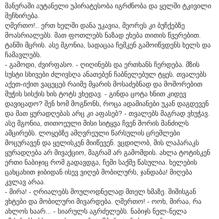
მანერაში აუტანელი უპირატესობა იგრძნობა და ყელში ტკივილი
მეჩხირება.
ღმერთო!.. ერთ ხელში დანა უკავია, მეორეს კი ბუჩქებზე
მოასრიალებს. მათ ფოთლებს ნაზად ეხება თითის წვერებით.
ტანში მცრის. ასე მგონია, სადაცაა ჩემკენ გამოიწვდენს ხელს და
ჩამავლებს.
- გამოდი, ძვირფასო. - ღიღინებს და ერთხანს ჩერდება. მზის
სუსტი სხივები ძლივსღა ანათებენ ჩაბნელებულ ტყეს. თვალებს
აქეთ-იქით ვაცეცებ რაიმე მყარის მოსაძებნად და მოშორებით
მუჭის სისქის ხის ტოტს ვხედავ. - გინდა ცოტა ხნით კიდევ
დავიცადო? შენ ხომ მოგწონს, როცა ადამიანები უკან დაგდევენ
და მათ ყურადღებას არც კი აფასებ? - თვალებს მაგრად ვხუჭავ.
ასე მგონია, თითოეული მისი სიტყვა ჩვენ შორის მანძილს
ამცირებს. ლოყებზე ამღვრეული წარსულის ცრემლები
მოცურავენ და ყელისკენ მიიწევენ. ვცდილობ, მის ლაპარაკს
ყურადღება არ მივაქციო, მაგრამ არ გამომდის. ახლა ტოტისკენ
ერთი ნაბიჯიც რომ გადავდგა, ჩემი საქმე წასულია. ხელების
ცახცახით ჯიბიდან ისევ ვიღებ მობილურს, ჯანდაბა! მიღება
კვლავ არაა.
- მირა! - ღრიალებს მოულოდნელად მთელ ხმაზე. შიშისგან
ვხტები და მობილური მივარდება. ღმერთო! - ოოხ, მირაა, რა
ახლოს ხაარ... - სიარულს აგრძელებს. ნაბიჯს ნელ-ნელა