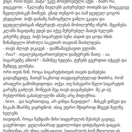
ვიცი, რომ თემა „ნატა“ უკვე მობეზრებული აქვს. - წამო რა,
ვიცეკვოთ. - მკლავზე მავლებს გახურებულ თითებს და მოცეკვავე
წყვილებისკენ მიიწევს. გზად თენგოს და სამ ჯგუფელ გოგოს
ვხვდებით. ბიჭს დანაზე ჩამოცმული ვაშლი უკავია და
ჯგუფელებისგან ინტერვიუს აღებას მობილურზე იწერს. მეცინება.
კლაჩს მაგიდაზე ვდებ და იქვე შეჩერებულ მათეს ხელებს
კისერზე ვხვევ. ბიჭს სიგარეტის სუნი ასდის და ცოტა ხნის
წინანდელი ბრძოლა საკუთარ თავთან მიახლდება.
- თავს ძლივს ვიკავებ. - დამნაშავესავით ვუღიმი.
- რაა? - თვალებგაფართოებული დამყურებს მათე. - აა,
სიგარეტზე ამბობ? - მაშინვე ხვდება, ტუჩებს გვერდით იქცევს და
შემდეგ ეღიმება.
ორი თვის წინ, როცა სიგარეტისთვის თავის დანებება
გადავწყვიტე, მათემ საკმაოდ თავდაჯერებულად მითხრა, რომ
არაფერი გამომივიდოდა. თქვა, თუ ნახევარი წელი სიგარეტის
გარეშე გაძლებ, მოწევას მეც თავს დავანებებო. მე კი იქ,
რესტორნის გასასვლელში ამაზე არც მიფიქრია.
- ხოო... და საერთოდაც, არ გინდა წავიდეთ? - მისკენ ვიწევი და
ნიკაპს მხარზე ვაყრდნობ. ისიც უფრო მჭიდროდ მხვევს წელზე
ხელებს.
თავიდან, როცა ჩემდამი მისი სიყვარულის შესახებ გავიგე,
გავურბოდი. ყველანაირად ვცდილობდი დისტანციის დაცვას.
რამდენიც არ უნდა ვამტკიცოთ, სიყვარულს ხომ მხოლოდ ის