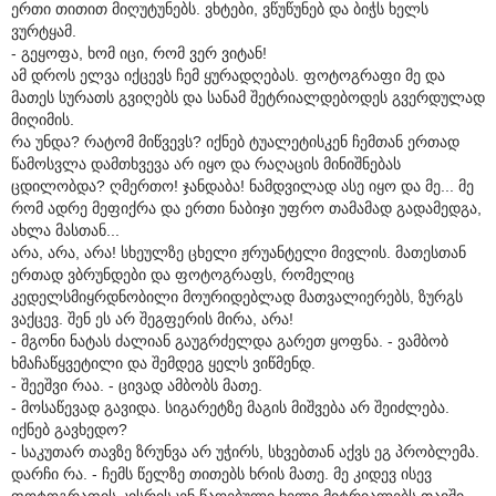
ერთი თითით მიღუტუნებს. ვხტები, ვწუწუნებ და ბიჭს ხელს
ვურტყამ.
- გეყოფა, ხომ იცი, რომ ვერ ვიტან!
ამ დროს ელვა იქცევს ჩემ ყურადღებას. ფოტოგრაფი მე და
მათეს სურათს გვიღებს და სანამ შეტრიალდებოდეს გვერდულად
მიღიმის.
რა უნდა? რატომ მიწვევს? იქნებ ტუალეტისკენ ჩემთან ერთად
წამოსვლა დამთხვევა არ იყო და რაღაცის მინიშნებას
ცდილობდა? ღმერთო! ჯანდაბა! ნამდვილად ასე იყო და მე... მე
რომ ადრე მეფიქრა და ერთი ნაბიჯი უფრო თამამად გადამედგა,
ახლა მასთან...
არა, არა, არა! სხეულზე ცხელი ჟრუანტელი მივლის. მათესთან
ერთად ვბრუნდები და ფოტოგრაფს, რომელიც
კედელსმიყრდნობილი მოურიდებლად მათვალიერებს, ზურგს
ვაქცევ. შენ ეს არ შეგფერის მირა, არა!
- მგონი ნატას ძალიან გაუგრძელდა გარეთ ყოფნა. - ვამბობ
ხმაჩაწყვეტილი და შემდეგ ყელს ვიწმენდ.
- შეეშვი რაა. - ცივად ამბობს მათე.
- მოსაწევად გავიდა. სიგარეტზე მაგის მიშვება არ შეიძლება.
იქნებ გავხედო?
- საკუთარ თავზე ზრუნვა არ უჭირს, სხვებთან აქვს ეგ პრობლემა.
დარჩი რა. - ჩემს წელზე თითებს ხრის მათე. მე კიდევ ისევ
ფოტოგრაფის კისრისკენ წაღებული ხელი მიტრიალებს თავში.