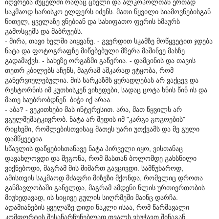
იღვრება მუცელში რაღაც ცხელი და ალკოჰოლთან ერთად
საკმაოდ სარისკო ელფერს იძენს. მათი წყვილი სიამოვნებისგან
წითელ, ყველაზე ვნებიან და სახიფათო ფერის ხმაურს
გამოსცემს და მაბრუებს.
- მირა, თავი ხელში აიყვანე. - გვერდით სკამზე მოწყვეტით ჯდება
ნატა და ფოტოგრაფზე მიწებებული მზერა მაშინვე მასზე
გადამაქვს. - სახეზე ორგაზმი გაწერია. - დამცინის და თავის
თეთრ კბილებს აჩენს, მაგრამ აშკარად ეტყობა, რომ
განერვიულებულია. მის სარკაზმს ყურადღებას არ ვაქცევ და
რესტორნის იმ კუთხისკენ ვიხედები, სადაც ცოტა ხნის წინ ის და
მათე საუბრობდნენ. ბიჭი იქ არაა.
- აბა? - ვეკითხები მას ინტერესით. არა, მათ წყვილს არ
ვგულშემატკივრობ. ნატა არ შედის იმ "კარგი გოგოების"
რიცხვში, რომლებისთვისაც მათეს უარი უთქვამს და მე გული
დამწყვეტია.
სწავლის დაწყებისთანავე ნატა პირველი იყო, ვისთანაც
დავახლოვდი და მეგონა, რომ მასთან ბოლომდე გახსნილი
ვიქნებოდი, მაგრამ მის მიმართ გავცივდი. სამწუხაროდ,
ამისთვის საკმაოდ მძაფრი მიზეზი მქონდა, რომელიც დროთა
განმავლობაში განელდა, მაგრამ ამდენი წლის ურთიერთობის
მიუხედავად, ის სიცივე გულის სიღრმეში მაინც დარჩა.
ადამიანების ყველაზე დიდი ნაკლი ისაა, რომ წარმავალი
კომფორტის შესანარჩუნებლად თვალს ვხუჭავთ შინაგან