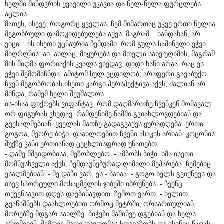
ხელში მინდვრის ყვავილი უკავია და ნელ-ნელა ფურცლებს
აცლის.
მათეს, ისევე, როგორც ყველას, ჩემ მიმართაც უკვე ერთი წელია
მეგობრული დამოკიდებულება აქვს, მაგრამ... ხანდახან, არ
ვიცი... ის ისეთი უცნაურია ჩემდამი, რომ გულს საშინელი ეჭვი
მიღრღნის. აი, ახლაც, მიყურებს და მთელი სახე უღიმის, მაგრამ
მის მიღმა ფორიაქის კვალს ვხედავ. დიდი ხანი არაა, რაც ეს
ეჭვი შემომიჩნდა, ამიტომ სულ ვცდილობ, არაფერი გავაბუქო.
ჩვენ მეგობრობას ისეთი კარგი პერსპექტივა აქვს, ძალიან არ
მინდა, რამემ ხელი შეუშალოს.
ის-ისაა ფიქრებს ვიფანტავ, რომ დაღმართზე ჩვენკენ მომავალ
ორ ფიგურას ვხედავ. რამდენიმე წამში გვიახლოვდებიან და
გვესალმებიან. ყველას მათზე გადაგვაქვს ყურადღება. ერთი
გოგოა, მეორე ბიჭი. დაახლოებით ჩვენი ასაკის არიან. კოცონის
შუქზე კანი ერთიანად ცეცხლისფრად უნათებთ.
- ღამე მშვიდობისა, მეზობლებო. - ამბობს ბიჭი. ხმა ისეთი
მომნუსხველი აქვს, ჩემდაუნებურად ღიმილი მეპარება. ჩემებიც
ესალმებიან. - მე დაჩი ვარ, ეს - ბაიაა. - გოგო ხელს გვიქნევს და
ისევ სპორტული მოსაცმელის ჯიბეში იბრუნებს. - ჩვენც
თქვენსავით დღეს დავბინავდით. ზემოთ ვართ. - ხელით
გვანიშნებს დაახლოებით ორმოც მეტრში, ორსართულიან,
მორებზე მდგარ სახლზე. ბიჭები მაშინვე დგებიან და ხელს
ართმევენ. შემდეგ მათე დაჯდომას სთავაზობს და ისინიც ნატას