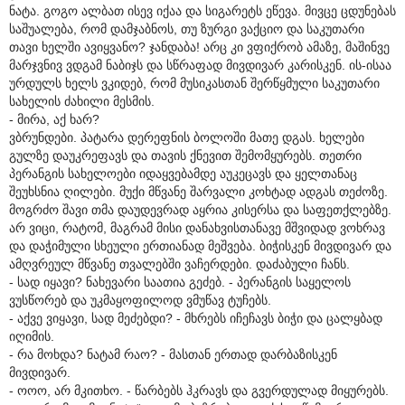
ნატა. გოგო ალბათ ისევ იქაა და სიგარეტს ეწევა. მივცე ცდუნებას
საშუალება, რომ დამჯაბნოს, თუ ზურგი ვაქციო და საკუთარი
თავი ხელში ავიყვანო? ჯანდაბა! არც კი ვფიქრობ ამაზე, მაშინვე
მარჯვნივ ვდგამ ნაბიჯს და სწრაფად მივდივარ კარისკენ. ის-ისაა
ურდულს ხელს ვკიდებ, რომ მუსიკასთან შერწყმული საკუთარი
სახელის ძახილი მესმის.
- მირა, აქ ხარ?
ვბრუნდები. პატარა დერეფნის ბოლოში მათე დგას. ხელები
გულზე დაუკრეფავს და თავის ქნევით შემომყურებს. თეთრი
პერანგის სახელოები იდაყვებამდე აუკეცავს და ყელთანაც
შეუხსნია ღილები. მუქი მწვანე შარვალი კოხტად ადგას თეძოზე.
მოგრძო შავი თმა დაუდევრად აყრია კისერსა და საფეთქლებზე.
არ ვიცი, რატომ, მაგრამ მისი დანახვისთანავე მშვიდად ვოხრავ
და დაჭიმული სხეული ერთიანად მეშვება. ბიჭისკენ მივდივარ და
ამღვრეულ მწვანე თვალებში ვაჩერდები. დაძაბული ჩანს.
- სად იყავი? ნახევარი საათია გეძებ. - პერანგის საყელოს
ვუსწორებ და უკმაყოფილოდ ვმუწავ ტუჩებს.
- აქვე ვიყავი, სად მეძებდი? - მხრებს იჩეჩავს ბიჭი და ცალყბად
იღიმის.
- რა მოხდა? ნატამ რაო? - მასთან ერთად დარბაზისკენ
მივდივარ.
- ოოო, არ მკითხო. - წარბებს ჰკრავს და გვერდულად მიყურებს.