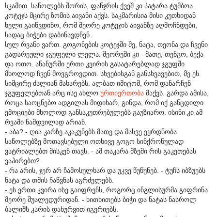
სკამით. საწოლებს შორის, ფანჯრის ქვეშ კი პატარა ტუმბოა.
კოტეჯს მცირე ზომის აივანი აქვს. საკმარისია მისი კუთხიდან
ხელი გაიწვდინო, რომ მეორე კოტეჯის აივანზე აღმოჩნდები,
სადაც ბიჭები დაბინავდნენ.
სულ რვანი ვართ. გოგონების კოტეჯში მე, ნატა, თეონა და ჩვენი
გადარეული ჯგუფელი ლელა. მეორეში კი - მათე, თენგო, ბექა
და ოთო. ანანურში ერთი კვირის გასატარებლად ჯგუფში
მხოლოდ ჩვენ მოვგროვდით. სხვებისგან განსხვავებით, მე ეს
სიმცირე ძალიან მახარებს. ალბათ იმიტომ, რომ დანარჩენ
ჯგუფელებთან არც ისე ახლო
ურთიერთობა
მაქვს. გარდა ამისა,
როცა საოცნებო ადგილას მიდიხარ, გინდა, რომ იქ განცდილი
ემოციები მხოლოდ განსაკუთრებულებს გაუზიარო. ისინი კი ამ
რვაში ნამდვილად არიან.
- აბა? - ღია კარზე აკაკუნებს მათე და მასვე ეყრდნობა.
საწოლებზე მოთავსებული ოთხივე გოგო სინქრონულად
ვატრიალებთ მისკენ თავს. - ამ თაკარა მზეში რის გაკეთებას
ვაპირებთ?
- რა არის, ჯერ არ ჩამოსულხარ და უკვე წუწუნებ. - ტუჩს იბზუებს
ნატა და თმის ჩაწვნას აგრძელებს.
- ეს ერთი კვირა ისე გაიფრენს, როგორც ინგლისურმა გიფრინა
მეორე შუალედურიდან. - ხითხითებს ბიჭი და ნატას ნასროლ
ბალიშს კარის დახურვით იგერიებს.