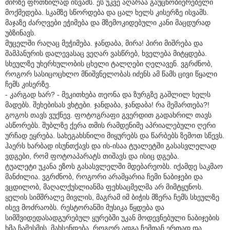
ძირზე ფრთხილად ისვამს. ეს უკვე აღარაა გაუცნობიერებელი
მოქმედება. სკამზე სწორდება და ცალ ხელს კისერზე ისვამს.
მაჯაზე ძარღვები ეჭიმება და მზემოკიდებული კანი მაცდურად
უბზინავს.
მუცელში რაღაც მეჭიმება. ჯანდაბა, მირა! პირი მიშრება და
შამპანურის დალევასაც ვეღარ ვასწრებ, ხველება მიტყდება.
სხეულზე უხერხულობის ცხელი ტალღები ღელავენ. ვგრძნობ,
როგორ სასიცოცხლო მნიშვნელობას იძენს ამ წამს ცივი წყალი
ჩემს კისერზე.
- კარგად ხარ? - მეკითხება თეონა და ზურგზე გაშლილ ხელს
მადებს. შეხებისას ვხტები. ჯანდაბა, ჯანდაბა! რა მემართება?!
გოგოს თავს ვუქნევ. ფოტოგრაფი გვერდით გადახრილ თავს
ასწორებს. შუბლზე ქერა თმის რამდენიმე აპრიალებული ღერი
ურჩად ეყრება. სახეგახსნილი მიყურებს და წარბებს ზემოთ სწევს.
ჰაერს ხარბად ისუნთქავს და ის-ისაა ტუალეტში გასასვლელად
ვდგები, რომ ფოტოაპარატს თიშავს და ისიც დგება.
ტუალეტი უკანა ეზოს გასასვლელში მდებარეობს. იქამდე საკმაო
მანძილია. ვგრძნობ, როგორი არამყარია ჩემი ნაბიჯები და
ვცდილობ, მაღალქუსლიანმა ფეხსაცმელმა არ მიმტყუნოს.
ყელის სიმშრალე მივლის, მაგრამ იმ ბიჭის მზერა ჩემს სხეულზე
ისევ მოძრაობს. რესტორანში მუსიკა წყდება და
სიმშვიდედასადგურებულ ყურებში უკან მოდევნებული ნაბიჯების
ხმა ჩამესმის. მახსენდება, როგორ ადგა ჩემთან ერთად და