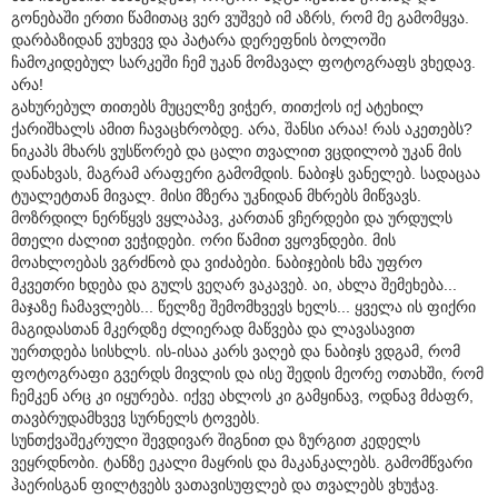
გონებაში ერთი წამითაც ვერ ვუშვებ იმ აზრს, რომ მე გამომყვა.
დარბაზიდან ვუხვევ და პატარა დერეფნის ბოლოში
ჩამოკიდებულ სარკეში ჩემ უკან მომავალ ფოტოგრაფს ვხედავ.
არა!
გახურებულ თითებს მუცელზე ვიჭერ, თითქოს იქ ატეხილ
ქარიშხალს ამით ჩავაცხრობდე. არა, შანსი არაა! რას აკეთებს?
ნიკაპს მხარს ვუსწორებ და ცალი თვალით ვცდილობ უკან მის
დანახვას, მაგრამ არაფერი გამომდის. ნაბიჯს ვანელებ. სადაცაა
ტუალეტთან მივალ. მისი მზერა უკნიდან მხრებს მიწვავს.
მოზრდილ ნერწყვს ვყლაპავ, კართან ვჩერდები და ურდულს
მთელი ძალით ვეჭიდები. ორი წამით ვყოვნდები. მის
მოახლოებას ვგრძნობ და ვიძაბები. ნაბიჯების ხმა უფრო
მკვეთრი ხდება და გულს ვეღარ ვაკავებ. აი, ახლა შემეხება...
მაჯაზე ჩამავლებს... წელზე შემომხვევს ხელს... ყველა ის ფიქრი
მაგიდასთან მკერდზე ძლიერად მაწვება და ლავასავით
უერთდება სისხლს. ის-ისაა კარს ვაღებ და ნაბიჯს ვდგამ, რომ
ფოტოგრაფი გვერდს მივლის და ისე შედის მეორე ოთახში, რომ
ჩემკენ არც კი იყურება. იქვე ახლოს კი გამყინავ, ოდნავ მძაფრ,
თავბრუდამხვევ სურნელს ტოვებს.
სუნთქვაშეკრული შევდივარ შიგნით და ზურგით კედელს
ვეყრდნობი. ტანზე ეკალი მაყრის და მაკანკალებს. გამომწვარი
ჰაერისგან ფილტვებს ვათავისუფლებ და თვალებს ვხუჭავ.