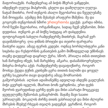
მაფორიაქებს. რამდენჯერაც ამ ბიჭის მზერას ვაწყდები,
იმდენჯერ ღელვა მიპყრობს, ცხელი და დამღლელი ღელვა.
ნატამ მითხრა, რომ თენგოს ახალი მეგობარია და წვეულებაზე
მან მოიყვანა. აქამდე მის შესახებ არაფერი მსმენია. მე და
გოგოებს თენგოსთან ხშირი
ურთიერთობა
გვაქვს. გარდა იმისა,
რომ ჩვენი მეგობარია, ორგანიზაცია, სადაც ჩვენ ვმუშაობთ, მისი
დედისაა. თენგოს კი ამ ბიჭზე სიტყვაც არ დასცდენია.
ფოტოგრაფის სახელი რამდენჯერმე მითხრეს, მაგრამ ვერ
დავიმახსოვრე. ღია ჯინსის ბრიჯები და თეთრი ფარფარა
მაისური აცვია. ამავე ფერის კედები. ოდნავ ხორბლისფერი კანი
სიცხისა და რესტორნის განათების გამო მიმზიდველად უბზინავს.
თავზე დაუდევრად დაყრილ ქერა, სწორ, პრიალა თმას თითებით
ხან მარჯვნივ იწევს, ხან მარცხნივ. აშკარა, დასამახსოვრებელი
მიხვრა-მოხვრა აქვს. რამდენჯერმე დავაფიქსირე, როგორ
მოისვა ქვედა ტუჩის კუთხეში ცერა თითის ბალიში და ყოველ
ჯერზე საკუთარი თავი დავიჭირე ამავე მოძრაობის
გამეორებისას. ალბათ ადამიანებზე ადვილად ახდენს გავლენას.
ბიჭი გვერდს იცვლის, მხარით ბოძს ეყრდნობა, ერთ ფეხს
მეორის ჯვარედინად ცერზე დებს და მისი აპარატი მოცეკვავე
ჯგუფელებზე მუშაობას განაგრძობს. მაჯაზე შავი საათი
უპრიალებს. ბოკალის ძირზე თითს ვასრიალებ და მისი ძლიერი
მხრების მსუბუქ რხევას თვალს ვადევნებ. ვგრძნობ, როგორ