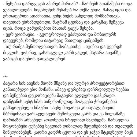
- წესების დარღვევას აპირებ მირიან? - წარბებს ათამაშებს როცა
ვუახლოვდები. სიგარეტის შესახებ რა თქმა უნდა, მანაც იცის და
ერთადერთი ადამიანია, ვინც ბიჭის სახელით მომმართავს.
თავიდან ვბრაზდებოდი, მაგრამ ცუდმაც და კარგმაც შეჩვევა
იცის, როცა გამუდმებით მასთან გაქვს შეხება.
- ვერ ეღირსები. - გულგრილად ვპასუხობ და მობილურს
დავყურებ, რომლის ბატარეაც წითლად ციმციმებს.
- თუ რამეა მენთოლისთვის მომაკითხე. - იცინის და გვერდს
მივლის. ვოხრავ, გასასვლელ კარს ვაღებ, პატარა აივანზე
ვაბიჯებ და ეზოს ვათვალიერებ.
***
პატარა ხის აივნის მიღმა მწვანე და ლურჯი პროჟექტორებით
განათებული ეზო მოჩანს. ამავე ფერებად დაჩრდილულ ხეებსა
და ბუჩქების დეკორაციებს მაგიური ელფერი დაჰკრავთ.
ფანტანის სუსტ ხმას სინქრონულად მოჰყვება ჭრიჭინების
გამაყრუებელი ხმაური. სავსე მთვარეს კრისტალებივით
მბრწყინავი ვარსკვლავები შემოხვევია გარს და ეს სილამაზე
დარბაზში არსებულ ჯოჯოხეთს სრულიად მავიწყებს. წარსულის
მოგონებები ტუჩებზე სევდიან ღიმილად მეფინებიან და თვალებს
მიწყლიანებენ. კადრი კადრს ცვლის და ეს ჯაჭვი მტკივნეულ პიკს