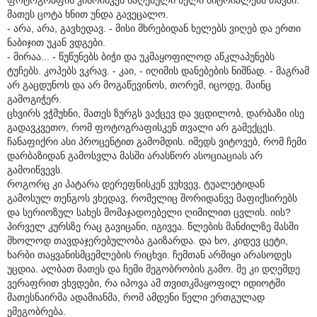
მათეს ცოტა ხნით უნდა გავეცალო.
- არა, არა, გავხედავ. - მისი მხრებიდან ხელებს ვიღებ და ერთი
ნაბიჯით უკან ვდგები.
- მირაა... - წუწუნებს ბიჭი და უკმაყოფილოდ აწკლაპუნებს
ტუჩებს. კოპებს ვკრავ. - კაი, - იღიმის დანებების ნიშნად. - მაგრამ
არ გაცდუნოს და არ მოგაწევინოს, თორემ, იცოდე, მაინც
გამოგიჭერ.
ცხვირს ვჭმუხნი, მათეს ზურგს ვაქცევ და ვცდილობ, დარბაზი ისე
გადავკვეთო, რომ ფოტოგრაფისკენ თვალი არ გამექცეს.
ჩანაფიქრი ასი პროცენტით გამომდის. იმედს ვიტოვებ, რომ ჩემი
დარბაზიდან გამოსვლა მასში არასწორ ასოციაციას არ
გამოიწვევს.
როგორც კი პატარა დერეფნისკენ ვუხვევ, ტუალეტიდან
გამოსულ თენგოს ვხედავ, რომელიც შორიდანვე მაფიქსირებს
და სერიოზულ სახეს მომაჯადოებელი ღიმილით ცვლის. იის?
პირველ კურსზე რაც გავიცანი, იგივეა. წლების მანძილზე მასში
მხოლოდ თავდაჯერებულობა გაიზარდა. და ხო, კიდევ ცეტი,
ხარბი თაყვანისმცემლების რიცხვი. ჩემთან არშიყი არასოდეს
უცდია. ალბათ მათეს და ჩემი მეგობრობის გამო. მე კი დღემდე
ვერაფრით ვხვდები, რა იპოვა ამ თვითკმაყოფილ იდიოტში
მათესნაირმა ადამიანმა, რომ ამდენი წელი ერთგულად
ემეგობრება.