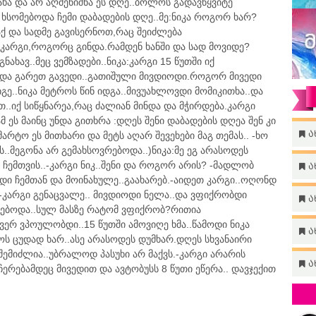
ახა და არ აღმენიშნა ეს დღე..ბოლოს გადავწყვიტე
ხსომებოდა ჩემი დაბადების დღე..მე:ნიკა როგორ ხარ?
 და სადმე გავისერნოთ,რაც შეიძლება
ა:კარგი,როგორც გინდა.რამდენ ხანში და სად მოვიდე?
ახავ..მეც ვემზადები..ნიკა:კარგი 15 წუთში იქ
ე და გარეთ გავედი..გათიშული მივდიოდი.როგორ მივედი
გე..ნიკა მეტროს წინ იდგა..მივუახლოვდი მომიკითხა..და
თ..იქ სიწყნარეა,რაც ძალიან მინდა და მჭირდება.კარგი
მ ეს მაინც უნდა გითხრა :დღეს შენი დაბადების დღეა შენ კი
ა
რტო ეს მითხარი და მეტს აღარ შევეხები მაგ თემას.. -ხო
ს..მეგონა არ გემახსოვრებოდა..)ნიკა:მე ეგ არასოდეს
 ჩემთვის..-კარგი ნიკ..შენი და როგორ არის? -მადლობ
ა
დი ჩემთან და მოინახულე..გაახარებ.-აიდეთ კარგი..ოღონდ
თ.-კარგი გენაცვალე.. მივდიოდი ნელა..და ვფიქრობდი
ა
შლებოდა..სულ მასზე რატომ ვფიქრობ?რითია
ი ვერ ვპოულობდი..15 წუთში ამოვიღე ხმა..წამოდი ნიკა
ა
ქოს ცუდად ხარ..ასე არასოდეს დუმხარ.დღეს სხვანაირი
 შემიძლია..უბრალოდ პასუხი არ მაქვს.-კარგი არარის
ა
ჩერებამდეც მივედით და ავტობუსს 8 წუთი ეწერა.. დავჯექით