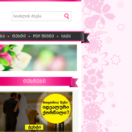
ბა
ტესტი
PDF წიგნი
სხვა
ტესტები