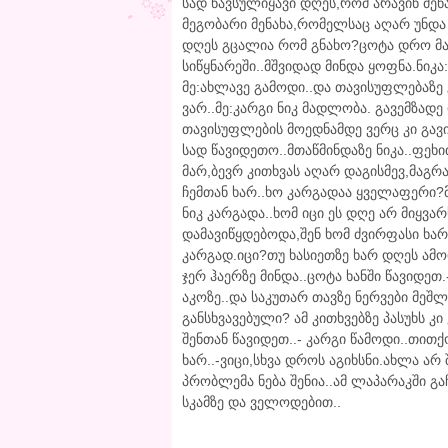
სად წავსულიყავი დღეს,რომ არავინ მენ
მეგობარი მენახა,რომელსაც აღარ უნდა 
დღეს გცალია რომ გნახო?ცოტა დრო მაქ
სიწყნარეში..მშვიდად მინდა ყოფნა.ნიკ
მე:ახლავე გამოდი..და თავისუფლებაზე გნ
ვარ..მე:კარგი ნიკ მადლობა. გავემზად
თავისუფლების მოედნამდე ვერც კი გავი
სად წავიდეთო..მთაწმინდაზე ნიკა..ფეხი
მარ,ბევრ კითხვას აღარ დაგისმევ,მაგრა
ჩემთან ხარ..ხო კარგადაა ყველაფერი?მა
ნიკ კარგადა..ხომ იცი ეს დღე არ მიყვარ
დამავიწყდებოდა,შენ ხომ ძვირფასი ხარ
კარგად.იცი?თუ ხასიეთზე ხარ დღეს ამო
ჯერ ჰაერზე მინდა..ცოტა ხანში წავიდე
აკოზე..და საკუთარ თავზე ნერვები მე
განსხვავებული? ამ კითხვებზე პასუხს კ
შენთან წავიდეთ..- კარგი წამოდი..თით
ხარ..-ვიცი,სხვა დროს აგიხსნი.ახლა არ
პრობლემა ნება შენია..ამ ლაპარაკში გა
სკამზე და ველოდებით..