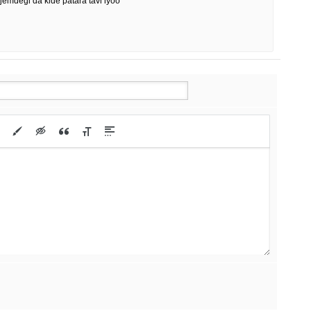
emdegi da kide patara tavi iyoo