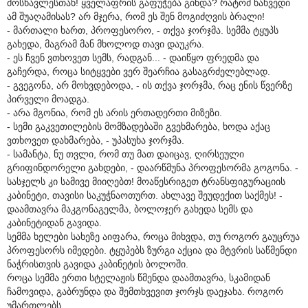
მოსწავლესთან! ყველაფრის გაფუჭება გინდა? რატომ წახვედი
ამ შუაღამისას? არ მჯერა, რომ ეს შენ მოგიძღვის ბრალი!
- მართალი ხართ, პროფესორო, - თქვა ჯორჯმა. სემმა ტყუპს
გახედა, მაგრამ მან მხოლოდ თავი დაუკრა.
- ეს ჩვენ ვთხოვეთ სემს, რადგან... - დაიწყო ფრედმა და
გაჩერდა, როცა სიტყვები ვერ შეარჩია გასაგრძელებლად.
- გვეგონა, არ მოხვდებოდა, - ის თქვა ჯორჯმა, რაც ენის წვერზე
პირველი მოადგა.
- არა მგონია, რომ ეს არის ერთადერთი მიზეზი.
- სემი გაკვეთილების მომზადებაში გვეხმარება, ხოდა აქაც
ვთხოვეთ დახმარება, - უპასუხა ჯორჯმა.
- სამანტა, ნუ თვლი, რომ თუ მათ დაიცავ, ღირსეული
გრიფინდორელი გახდები, - დაარწმუნა პროფესორმა გოგონა. -
სასჯელს კი სამივე მიიღებთ! მოაწესრიგეთ ტრანსფიგურაციის
კაბინეტი, თავისი საკუჭნაოთურთ. ახლავე შეუდექით საქმეს! -
დაამთავრა მაკგონაგელმა, ბოლოჯერ გახედა სემს და
კაბინეტიდან გავიდა.
სემმა ხელები სახეზე აიფარა, როცა მიხვდა, თუ როგორ გაუცრუა
პროფესორს იმედები. ტყუპებს ზურგი აქცია და მტვრის საწმენდი
ნაჭრისთვის გავიდა კაბინეტის ბოლოში.
როცა სემმა ერთი სტელაჟის წმენდა დაამთავრა, სკამიდან
ჩამოვიდა, გაბრუნდა და შემთხვევით ჯორჯს დაეჯახა. როგორ
უმართლებს...