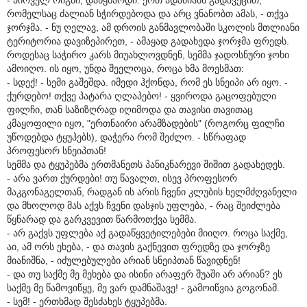
რომელსაც ძალიან სჭირდებოდა და არც ვნანობთ ამას, - თქვა
ჯორჯმა. - ნუ ღელავ, ამ დროის განმავლობაში სკოლის მთლიანი
ტერიტორია დავიზეპირეთ, - ამაყად გადახედა ჯორჯმა ფრედს.
როდესაც საჭირო კარს მიუახლოვდნენ, სემმა ჯადოსნური ჯოხი
ამოიღო. ის იყო, უნდა შეელოცა, როცა ხმა მოესმათ:
- სდექ! - სემი გაშეშდა. იმედი ჰქონდა, რომ ეს სნეიპი არ იყო. -
ქურდებო! თქვე პატარა ღლაპებო! - ყვიროდა გაცოფებული
ფილჩი, თან საზიზღრად იღიმოდა და თავისი თავითაც
კმაყოფილი იყო, "ერთნაირი არამზადების" (როგორც ფილჩი
უწოდებდა ტყუპებს), დაჭერა რომ შეძლო. - სწრაფად
პროფესორ სნეიპთან!
სემმა და ტყუპებმა ერთმანეთს პანიკნარევი შიშით გადახედეს.
- არა ვართ ქურდები! თუ წავალთ, ისევ პროფესორ
მაკგონაგელთან, რადგან ის არის ჩვენი კლუბის ხელმძღვანელი
და მხოლოდ მას აქვს ჩვენი დასჯის უფლება, - რაც შეიძლება
წყნარად და გარკვევით წარმოთქვა სემმა.
- არ გაქვს უფლება აქ გადაწყვეტილებები მიიღო. როცა საქმე,
აი, ამ ორს ეხება, - და თავის გაქნევით ფრედზე და ჯორჯზე
მიანიშნა, - იძულებულები არიან სნეიპთან წავიდნენ!
- და თუ საქმე მე მეხება და ისინი არაფერ შუაში არ არიან? ეს
საქმე მე წამოვიწყე, მე ვარ დამნაშავე! - გამოიწვია გოგონამ.
- სემ! - ერთხმად შესძახეს ტყუპებმა.