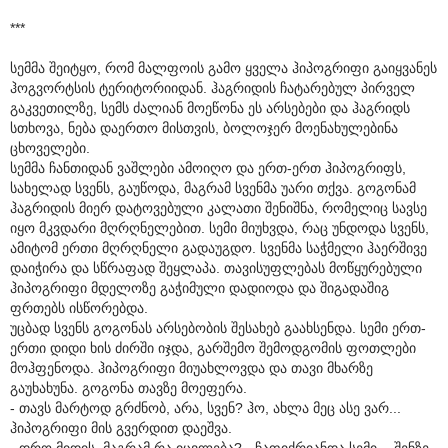
***
სემმა შეიტყო, რომ მალფოის გამო ყველა ჰიპოგრიფი გაიყვანეს
ჰოგვორტსის ტერიტორიიდან. ჰაგრიდის ჩატარებულ პირველ
გაკვეთილზე, სემს ძალიან მოეწონა ეს არსებები და ჰაგრიდს
სთხოვა, ნება დაერთო მისთვის, ბოლოჯერ მოენახულებინა
ცხოველები.
სემმა ჩანთიდან ვაშლები ამოიღო და ერთ-ერთ ჰიპოგრიფს,
სახელად სვენს, გაუწოდა, მაგრამ სვენმა უარი თქვა. გოგონამ
ჰაგრიდის მიერ დატოვებული კალათი შენიშნა, რომელიც სავსე
იყო მკვდარი მღრღნელებით. სემი მიუხვდა, რაც უნდოდა სვენს,
ამიტომ ერთი მღრღნელი გადაუგდო. სვენმა საჭმელი ჰაერშივე
დაიჭირა და სწრაფად შეყლაპა. თავისუფლებას მოწყურებული
ჰიპოგრიფი მდელოზე გაჭიმული დადიოდა და შიგადაშიგ
ფრთებს ისწორებდა.
უცბად სვენს გოგონას არსებობის შესახებ გაახსენდა. სემი ერთ-
ერთი დიდი ხის ძირში იჯდა, გარშემო შემოდგომის ფოთლები
მოჰფენოდა. ჰიპოგრიფი მიუახლოვდა და თავი მხარზე
გაუხახუნა. გოგონა თავზე მოეფერა.
- თავს მარტოდ გრძნობ, არა, სვენ? ჰო, ახლა მეც ასე ვარ...
ჰიპოგრიფი მის გვერდით დაეშვა.
- დრო მიდის, მაგრამ რა იცვლება? - ჩაფიქრიანდა სემი. - შენზე