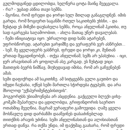
გულმოდგინედ ცდილობდა, ხელწერა ცოტა მაინც შეეცვალა.
- რა? - უცბად ასწია თავი სემმა.
- მგონია, რომ ფრედი და ჯორჯი სულ მთლად განაგლდნენ. იმის
გარდა, რომ ზოგიერთ საგანში რთულ საკითხებს უხსნი, - და
ზუსტად ეს მიზეზი დაუსახელა სემმა, როცა ანჯელინამ ჰკითხა, თუ
სად იკარგება საღამოობით, - ახლა მათაც უწერ დავალებას.
- ჩემი ინიციატივა იყო. უბრალოდ დიდ ხანს ატარებენ,
უფროსწორედ, ატარებთ ვარჯიშზე და ვერაფერს ვერ ასწრებთ...
- სემ, მე ყველაფერს ვასწრებ, ფრედი და ჯორჯი კი, შენთან
ერთად მეცადინეობენ, - თქვა ანჯელინამ, სემს არ უპასუხია. - იცი,
ჯერ არავისთან არ ყოფილან ასე კარგად, ეს ზუსტად ვიცი.
მათთვის ბევრს ნიშნავ, მიუხედავად იმისა, რომ არ გაჩვენებენ
ამას.
სემი დაფიქრდა ამ საკითხზე. ამ სიტყვებმა გული გაუთბო და
იმედი ჩაუსახა, იქნებ სემი მართლა სჭირდება ტყუპებს, და არა
მხოლოდ "ექსპერიმენტებისთვის".
ჰოგვორტსს უსიამოვნება არ ასცდენია. გაქცეული ბლექი ციხე-
კოშკში შეპარულა და ცდილობდა, გრიფინდორის საერთო
ოთახშიც შეეღწია, მაგრამ ვერაფერი გამოუვიდა. ღამე ყველა
მოსწავლე დიდ დარბაზში დააწვინეს დასაძინებლად.
თითქმის არავის უძინია. სემი ანჯელინასთან და ალისიასთან
ერთად დაწვა. რა თქმა უნდა, იმ ფაქტმაც გაახარა, რომ ფრედი