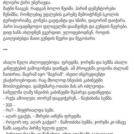
ძლიერი ქარი უბერავდა.
მატჩი წააგეს, რადგან ბოლო წუთში, ჰარიმ დემენტორები
შენიშნა, რომლებიც უფლების გარეშე შემოიჭრნენ სკოლის
ტერიტორიაზე, გონება გაეფანტა და სნიჩი, დიგორიმ დაიჭირა.
ჰარი საავადმყოფო ფლიგელში დააწვინეს და გუნდის წევრები,
დიდ ხანს ახლდნენ გვერდით, ელოდებოდნენ, როდის
გაიღვიძებდა მათი გუნდის წევრი და მეგობარი.
***
ახალი წელი ახლოვდებოდა. ფრედმა, ჯორჯმა და სემმა ახალი
კანფეტების გამოგონება დაიწყეს. ამ პროცესმა გოგონა ძალიან
ჩაითრია, მაგრამ იყო "მაგრამ". ისეთი ინგრედიენტი
ესაჭიროებოდათ, რაც მხოლოდ სნეიპის კაბინეტში
მოიპოვებოდა. დამეხმარე-ოთახი მას არ იძლეოდა.
სამეულმა ღამე სნეიპის კაბინეტში შეპარვა გადაწყვიტა.
- რუქა ამოიღეთ, თორემ დაგვიჭერენ, - წაუსისინა სემმა.
- ეეე...
- რა? - მიუტრიალდა სემი.
- აღარ გვაქვს, - მხრები აიჩეჩა ფრედმა.
- როგორ თუ, აღარ გაქვთ? - წამოიძახა სემმა, ჯორჯმა კი იმავე
წამს ააფარა პირზე ხელის გული.
- პირველ რიგში, დაწყნარდი. ერთ ადამიანს გადავეცით,