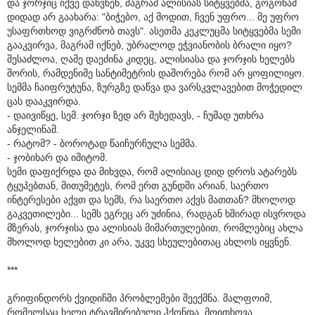
და ჯორჯიც იქვე დაწვნენ, მაგრამ ალისიას სიტყვებმა, გოგონამ
დიდად არ გაახარა: "ბიჭებო, აქ მოდით, ჩვენ უფრო... მე უფრო
უსაფრთხოდ ვიგრძნობ თავს". ასეთმა კეკლუცმა სიტყვებმა სემი
გააკვირვა, მაგრამ იქნებ, უბრალოდ ეჭვიანობის ბრალი იყო?
შესაძლოა, ღამე დაეძინა კიდეც, ალისიასა და ჯორჯის ხელებს
შორის, რამდენიმე სანტიმეტრის დაშორება რომ არ ყოფილიყო.
სემმა ჩაიფრუტუნა, ზურგზე დაწვა და ვარსკვლავებით მოჭედილ
ცას დააკვირდა.
- დაივიწყე, სემ. ჯორჯი ზედ არ შეხედავს, - ჩუმად უთხრა
ანჯელინამ.
- რატომ? - ბოროტად წაიჩურჩულა სემმა.
- ჯობიხარ და იმიტომ.
სემი დაფიქრდა და მიხვდა, რომ ალისიაც დიდ დროს ატარებს
ტყუპებთან, მითუმეტეს, რომ ერთ გუნდში არიან, საერთო
ინტერესები აქვთ და სემს, რა საერთო აქვს მათთან? მხოლოდ
გაკვეთილები... სემს ეგრეც არ უძინია, რადგან ხშირად ისვროდა
მზერას, ჯორჯისა და ალისიას მიმართულებით, რომლებიც ახლა
მხოლოდ ხელებით კი არა, უკვე სხეულებითაც ახლოს იყვნენ.
***
გრიფინდორს ქვიდიჩში პრობლემები შეექმნა. მალფოიმ,
რომელსაც ხელი ტრავმირებული ჰქონდა, მოითხოვა,