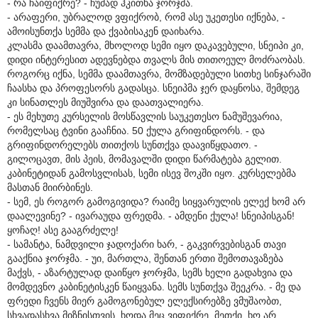
- რა ჩაიფიქრე? - ჩუმად ჰკითხა ჯორჯმა.
- არაფერი, უბრალოდ ვფიქრობ, რომ ასე უკეთესი იქნება, -
ამოისუნთქა სემმა და ქვაბისაკენ დაიხარა.
კლასმა დაამთავრა, მხოლოდ სემი იყო დაკავებული, სნეიპი კი,
დიდი ინტერესით ადევნებდა თვალს მის თითოეულ მოძრაობას.
როგორც იქნა, სემმა დაამთავრა, მომზადებული სითხე სინჯარაში
ჩაასხა და პროფესორს გადასცა. სნეიპმა ჯერ დაყნოსა, შემდეგ
კი სინათლეს მიუშვირა და დაათვალიერა.
- ეს მეხუთე კურსელის მოსწავლის საუკეთესო ნამუშევარია,
რომელსაც ტვინი გააჩნია. 50 ქულა გრიფინდორს. - და
გრიფინდორელებს თითქოს სუნთქვა დაავიწყდათო. -
გილოცავთ, მის პეის, მომავალში დიდი წარმატება გელით.
კაბინეტიდან გამოსვლისას, სემი ისევ შოკში იყო. კურსელებმა
მასთან მიირბინეს.
- სემ, ეს როგორ გამოგივიდა? რაიმე სიყვარულის ელექ ხომ არ
დაალევინე? - ივარაუდა ფრედმა. - ამდენი ქულა! სნეიპისგან!
ყოჩაღ! ასე გააგრძელე!
- სამანტა, ნამდვილი ჯადოქარი ხარ, - გაკვირვებისგან თავი
გააქნია ჯორჯმა. - უი, მართლა, შენთან ერთი შემოთავაზება
მაქვს, - აზარტულად დაიწყო ჯორჯმა, სემს ხელი გადახვია და
მომდევნო კაბინეტისკენ წაიყვანა. სემს სუნთქვა შეეკრა. - მე და
ფრედი ჩვენს მიერ გამოგონებულ ელექსირებზე ვმუშაობთ,
სხვადასხვა მიზნისთვის. ხოდა მეც ვიფიქრე, მეთქი, ხო არ