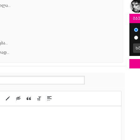
ილა..
გჯ
ბა..
ხ
ად..