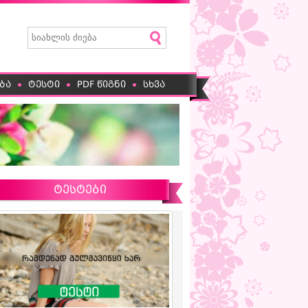
ბა
ტესტი
PDF წიგნი
სხვა
ტესტები