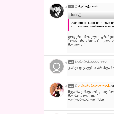
brwin
წევრი
№3
teddy))
Saintereso, kargi da amave dro
choxelis mag nashroms xom ve
გოდერძი ჩოხელის ფრაზები
"ადამიანთა სევდა"...ვუდი 
მოკვდეს :)
სტუმარი
INCOGNITO
№4
კარგი ციტატებია პროსტა მა
te
აქტიური მკითხველი
№5
მეგონა ვსწავლობდი თუ რო
მოვმკვდარიყავი."
–ლეონარდო დავინჩი