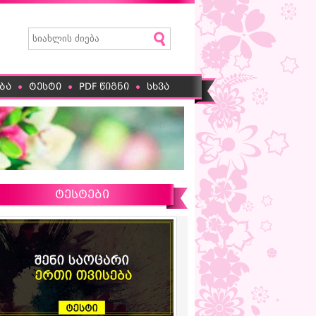
ბა
ტესტი
PDF წიგნი
სხვა
ტესტები