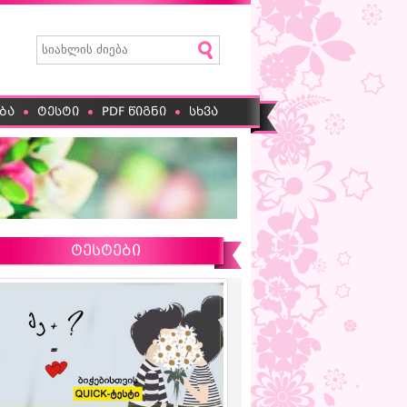
ბა
ტესტი
PDF წიგნი
სხვა
ტესტები