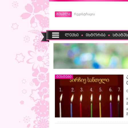
შესვლა
რეგისტრაცია
ლექსი
ისტორია
სტატუს
ტესტები