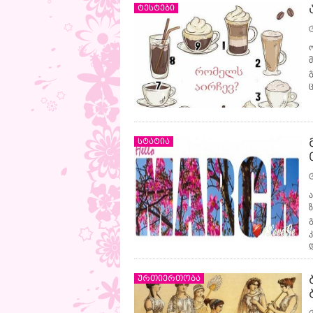
ტესტები
სტატია
ურთიერთობა