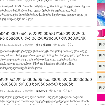
14-11-2015, 09:32
ავტორი
უნდა ვწერო
9 570
10
+
ჰოროსკოპი 90-95 % -იანი სიზუსტით გამოირჩევა. სიტყვა ჰოროსკოპი
ბერძნული წარმოშობისაა. ძველ ბერძნებს სჯეროდათ, რომ
ვარსკვლავებს ბედისწერის განსაზღვრა შეეძლოთ, ყოველ თვეს კი
სხვადასხვა ღმერთი ჰყავს.
აირჩიეთ გზა, რომლითაც წახვიდოდით
და გაიგეთ, რა გელოდებათ მომავალში
ა
8-11-2015, 21:28
ავტორი
უნდა ვწერო
13 240
7
+
ადამიანი ცხოვრებისეულ გზას ირჩევს, როგორც სიმბოლური, ასევე
პირდაპირი მნიშვნელობით. გვაქვს არჩევანის საშუალება, ავირჩიოთ
ა
სასურველი ვარიანტი: სასეირნოდ წავიდეთ თუ სასიამოვნო
მოგზაურობა დავგეგმოთ. ხშირად სწორედ ამ არჩევანზეა
ა
დამოკიდებული ჩვენი მომავალი
ა
ზოდიაქოს ნიშნების საუკეთესო თვისებები
- გაიგეთ რითი სჯობიხართ სხვებს
ა
5-07-2015, 18:11
ავტორი
4Love.Ge
49 443
13
+
ზოდიაქოს ყველაზე ძლიერი ნიშანი - თევზები უცნაურია, მაგრამ
ასტროლოგების თანახმად თევზები ყველაზე ძლიერი ნიშნები არიან.