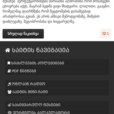
შესახებ. პერფექციონისტმა მარიამმა აღმოაჩინა რომ მოსაწყენი
ცხოვრება აქვს, მაგრამ ბედმა გიჟი მხატვარი, ლილითი, გააცნო,
რომელმაც დაარწმუნა რომ შეცდომების დასაშვებად
არასდროსაა გვიან. ეს არის ამბავი შემოდგომაზე, შიშების
დაძლევაზე, მეგობრობასა და სიყვარულზე.
სრულად წაკითხვა
1
საიტის ნავიგაცია
სიახლეების კოლექციები
PDF წიგნები
ონლაინ რადიო
საიტის მინი-ჩატი
სასიყვარულო ტესტები
ქორწილის კალკულატორი