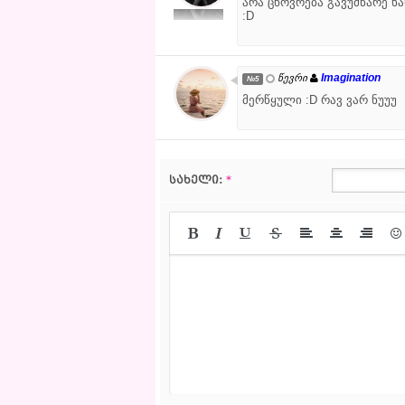
არა ცხოვრება გავუმწარე ხ
:D
Imagination
წევრი
№5
მერწყული :D რავ ვარ ნუუუ
სახელი:
*