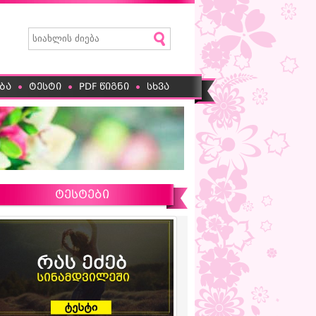
ბა
ტესტი
PDF წიგნი
სხვა
ტესტები