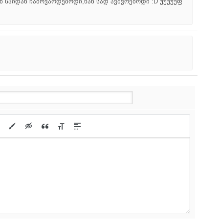
ან საიდან ჩამოვარდებოდი,ხან სად ავძვრებოდი :D უუუუუფ