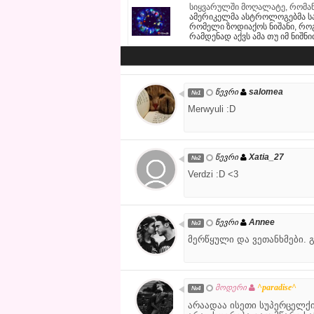
სიყვარულში მოღალატე, რომან
ამერიკელმა ასტროლოგებმა სა
რომელი ზოდიაქოს ნიშანი, რო
რამდენად აქვს ამა თუ იმ ნიშნ
salomea
წევრი
№1
Merwyuli :D
Xatia_27
წევრი
№2
Verdzi :D <3
Annee
წევრი
№3
მერწყული და ვეთანხმები. 
^paradise^
მოდერი
№4
არაადაა ისეთი სუპერცელქიი