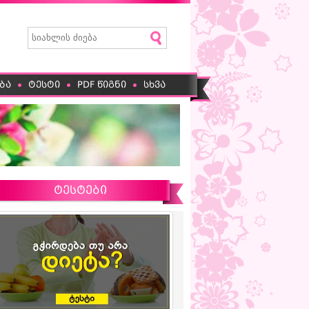
ბა
ტესტი
PDF წიგნი
სხვა
ტესტები