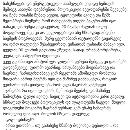
სასუსნავები და ენერგეტიკული სასმელები ვიყიდე ჩემთვის,
შემდეგ სახლში დავბრუნდი, მოტოციკლი ავტოფარეხში შევაყენე
და ჩემს ოთახში ჩუმად ავედი, ტელეფონი ავიღე და ჩემს
მეგობრებს მივწერე რომ რამდენიმე დღეში ბაკურიანში იყო
ბანაკი, და ჩემდა გადაკვირად 20 ბავშვი ძალიან მალე
მოვაგროვე, მეც კი არ ველოდებოდი ასე სწრაფად ამდენი
ბავშვის მოგროვებას. მერე ყველანაირ დეტალებში გავარკვიე
და დრო დავუთქვი შესახვედრად, ვინაიდან ფასიანი ბანაკი იყო,
ყველას 90 ლარის გადახდა უწევდა, სადაც ტრანსპორტირება,
კვება, და სასტუმრო შედიოდა.
უკვე გვიანი იყო ამიტომ ჯერ ფილმის ყურება შემდეგ კი დაძინება
გადავწყვიტე. ფილმი ავარჩიე, სასუსნავები მოვიმარაგე და
ჩავრთე. ჩართვისთანავე ჯერ რეკლამა ამომიგდო რომლის
მთავარი აზრიც შაურმა იყო და მაშინვე გამახსენდა, როგორ
ვუთხარი ჩემს დიშვილებს რომ დღს შაურმას ვაჭმევდი.
- ჯანდაბა რა იდიოტი ვაარ- ჩემ თავს შევძახე და მაშინვე
წამოვხტი. ფული ავიღე, ჩავიცვი და ავტოფარეხის კარი გავაღე,
სწრაფად მოვაჯექი მოტოციკლს და ლაგოდეხში წავედი. მთელი
ლაგოდეხი მოვიარე მაგრამ ვერსად ვერ ვნახე საშაურმე
რომელიც ღია იყო. ბოლოს მზიკოს დავურეკე...
- გოგო გძინავს?
- არაა ვთოხნი... თუ გიპასუხე ზნაჩიტ მღვიძავს დებილო... რა