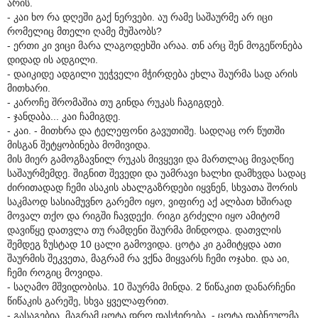
არის.
- კაი ხო რა დღეში გაქ ნერვები. აუ რამე საშაურმე არ იცი
რომელიც მთელი ღამე მუშაობს?
- ერთი კი ვიცი მარა ლაგოდეხში არაა. თნ არც შენ მოგეწონება
დიდად ის ადგილი.
- დაიკიდე ადგილი უეჭველი მჭირდება ეხლა შაურმა სად არის
მითხარი.
- კაროჩე შრომაშია თუ გინდა რუკას ჩაგიგდებ.
- ჯანდაბა... კაი ჩამიგდე.
- კაი. - მითხრა და ტელეფონი გავუთიშე. სადღაც ორ წუთში
მისგან შეტყობინება მომივიდა.
მის მიერ გამოგზავნილ რუკას მივყევი და მართლაც მივაღწიე
საშაურმემდე. შიგნით შევედი და უამრავი ხალხი დამხვდა სადაც
ძირითადად ჩემი ასაკის ახალგაზრდები იყვნენ, სხვათა შორის
საკმაოდ სასიამუვნო გარემო იყო, ვიფირე აქ ალბათ ხშირად
მოვალ თქო და რიგში ჩავდექი. რიგი გრძელი იყო ამიტომ
დავიწყე დათვლა თუ რამდენი შაურმა მინდოდა. დათვლის
შემდეგ ზუსტად 10 ცალი გამოვიდა. ცოტა კი გამიტყდა ათი
შაურმის შეკვეთა, მაგრამ რა ვქნა მიყვარს ჩემი ოჯახი. და აი,
ჩემი როგიც მოვიდა.
- საღამო მშვიდობისა. 10 შაურმა მინდა. 2 წიწაკით დანარჩენი
წიწაკის გარეშე, სხვა ყველაფრით.
- გასაგებია, მაგრამ ცოტა დრო დასჭირება. - ცოტა დაბნეულმა