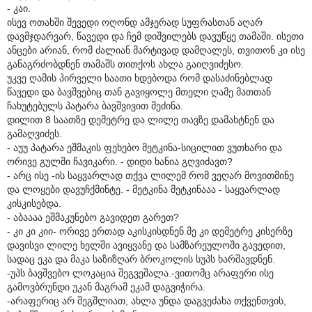
- კაი.
ისევ ოთახში შევედი ოღონდ ამჯერად სუფრასთან აღარ
დავმჯდარვარ, წავედი და ჩემ დიშვილებს დავუწყე თამაში. ისეთი
ანცები არიან, რომ ძალიან მარტივად დამღალეს, თვითონ კი ისე
განაგრძობდნენ თამაშს თითქოს ახლა გაიღვიძესო.
უკვე ღამის პირველი საათი ხდებოდა რომ დასაძინებლად
წავედი და ბავშვებიც თან გავიყოლე მთელი ღამე მათთან
ჩახუტებულს პატარა ბავშვივით მეძინა.
დილით 8 საათზე დემეტრე და ლილე თავზე დამახტნენ და
გამაღვიძეს.
- აუუ პატარა ეშმაკის ფეხებო მეტკინა-სიცილით ვუთხარი და
ორივე გულში ჩავიკარი. - დიდი ხანია გღვიძავთ?
- არც ისე -ის საყვარლად თქვა ლილემ რომ ვეღარ მოვითმინე
და ლოყები დავუჩქმინტე. - მეტკინა მეტკინააა - საყვარლად
კისკისებდა.
- აბაააა ეშმაკუნებო გავიდეთ გარეთ?
- კი კი კიი- ორივე ერთად აკისკისდნენ მე კი დემეტრე კისერზე
დავისვი ლილე ხელში ავიყვანე და სამზარეულოში გავედით,
სადაც ეკა და მაკა საზიზღარ ბროკოლის სუპს ხარშავდნენ.
-უპს ბავშვებო ლოკაცია შეგვეშალა.-ვითომც არაფერი ისე
გამოვბრუნდი უკან მაგრამ ეკამ დაგვიჭირა.
-არაფერიც არ შეგშლიათ, ახლა უნდა დაგვეძახა თქვენთვის,