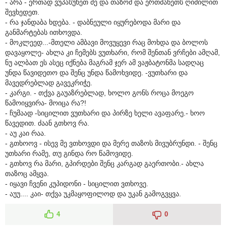
- არა - ერთად ვუპასუხეთ მე და თაზომ და ერთმანეთს ღიმილით
შევხედეთ.
- რა ჯანდაბა ხდება. - დაბნეული იყურებოდა მარი და
განმარტებას ითხოვდა.
- მოკლეედ...-მთელი ამბავი მოვუყევი რაც მოხდა და ბოლოს
დავაყოლე- ახლა კი ჩემებს ვუთხარი, რომ შენთან ვრჩები ამღამ,
ნუ ალბათ ეს ასეც იქნება მაგრამ ჯერ ამ ვაჟბატონმა სადღაც
უნდა წავიდეთო და შენც უნდა წამოხვიდე. -ვუთხარი და
მავედრებლად გავეკრიჭე.
- კარგი. - თქვა გაუაზრებლად, ხოლო გონს როცა მოეგო
წამოიყვირა- მოიცა რა?!
- ჩუმაად -სიცილით ვუთხარი და პირზე ხელი ავაფარე.- ხოო
წავედით. ძაან გთხოვ რა.
- აუ კაი რაა.
- გთხოოვ - ისევ მე ვთხოვდი და მერე თაზოს მივუბრუნდი. - შენც
უთხარი რამე, თუ გინდა რო წამოვიდე.
- გთხოვ რა მარი, გპირდები შენც კარგად გაერთობი.- ახლა
თაზოც ამყვა.
- იყავი ჩვენი კუპიდონი - სიცილით ვთხოვე.
- აუუ.... კაი- თქვა უკმაყოფილოდ და უკან გამოგვყვა.
4
0