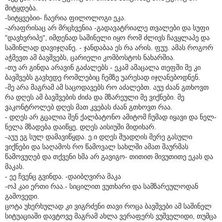
მიტყდება.
-სიტყვებიი- ჩაერია ფილოლოგი ეკა.
-არაფრისაც არ მრცხვენია -გადავატრიალე თვალები და სუფი
"დავხვრიპე", იმდენად საშინელი იყო რომ ძლივს ჩავყლაპე და
საშინლად დავიჯღანე. - ჯანდაბაა ეს რა არის. ფუუ. ამას როგორ
აჭმევთ ამ ბავშვებს, ცარიელი კომბოსტოს ნახარშია.
-თუ არ გინდა არავინ გაძალებს - ეკამ ამაცალა თეფში მე კი
ბავშვებს გავხედე რომლებიც ჩემზე უარესად იჯღანებოდნენ.
-მე არა მაგრამ ამ საცოდავებს რო აძალებთ. აუუ ძაან გთხოვთ
რა დღეს ამ ბავშვების ძიძა და მზარეული მე ვიქნები. მე
ვაკონტროლებ დღეს მათ კვებას ძაან გთხოვთ რაა.
- დღეს არ გცალია შენ ქალბატონო ამიტომ ჩუმად იყავი და ნელ-
ნელა მზადება დაიწყე, დღეს აისიუში მიდიხარ.
-აუუ ეგ სულ დამავიწყდა. ე.ი დღეს შუადღის მერე გასული
ვიქნები და საღამოს რო წამოვალ სახლში ამათ შაურმას
წამოვუღებ და თქვენი ხმა არ გავიგო- თითით მივუთითე ეკას და
მაკას.
- ეე ჩვენც გვინდა. -დაიბღვირა მაკა
-ოჰ კაი ერთი რაა.- სიცილით ვუთხარი და სამზარეულოდან
გამოვედი.
ცოტა უხერხულად კი ვიგრძენი თავი როცა ბავშვები ამ საშინელ
სიტუაციაში დავტოვე მაგრამ ახლა ვერაფერს ვუშველიდი, თუმცა