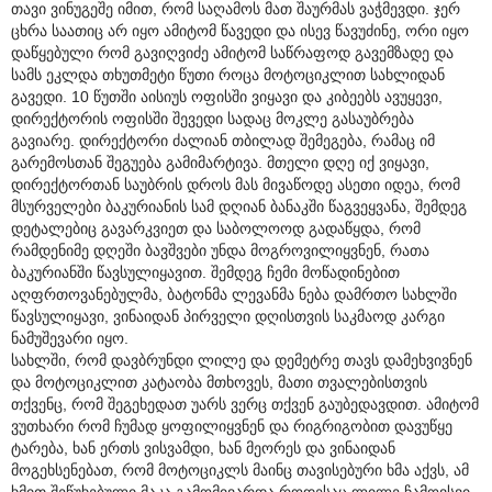
თავი ვინუგეშე იმით, რომ საღამოს მათ შაურმას ვაჭმევდი. ჯერ
ცხრა საათიც არ იყო ამიტომ წავედი და ისევ წავუძინე, ორი იყო
დაწყებული რომ გავიღვიძე ამიტომ საწრაფოდ გავემზადე და
სამს ეკლდა თხუთმეტი წუთი როცა მოტოციკლით სახლიდან
გავედი. 10 წუთში აისიუს ოფისში ვიყავი და კიბეებს ავუყევი,
დირექტორის ოფისში შევედი სადაც მოკლე გასაუბრება
გავიარე. დირექტორი ძალიან თბილად შემეგება, რამაც იმ
გარემოსთან შეგუება გამიმარტივა. მთელი დღე იქ ვიყავი,
დირექტორთან საუბრის დროს მას მივაწოდე ასეთი იდეა, რომ
მსურველები ბაკურიანის სამ დღიან ბანაკში წაგვეყვანა, შემდეგ
დეტალებიც გავარკვიეთ და საბოლოოდ გადაწყდა, რომ
რამდენიმე დღეში ბავშვები უნდა მოგროვილიყვნენ, რათა
ბაკურიანში წავსულიყავით. შემდეგ ჩემი მოწადინებით
აღფრთოვანებულმა, ბატონმა ლევანმა ნება დამრთო სახლში
წავსულიყავი, ვინაიდან პირველი დღისთვის საკმაოდ კარგი
ნამუშევარი იყო.
სახლში, რომ დავბრუნდი ლილე და დემეტრე თავს დამეხვივნენ
და მოტოციკლით კატაობა მთხოვეს, მათი თვალებისთვის
თქვენც, რომ შეგეხედათ უარს ვერც თქვენ გაუბედავდით. ამიტომ
ვუთხარი რომ ჩუმად ყოფილიყვნენ და რიგრიგობით დავუწყე
ტარება, ხან ერთს ვისვამდი, ხან მეორეს და ვინაიდან
მოგეხსენებათ, რომ მოტოციკლს მაინც თავისებური ხმა აქვს, ამ
ხმით შეწუხებული მაკა გამომივარდა როდესაც ლილე ჩამოვსვი