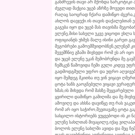
განძრევის თავი არ მქონდა ნარკოტიკი 
ძეგლად მაქცია.უცებ აზრზე მოვედი თით
რაღაც საოცრად ჩქარა დამიწყო ძგერა,გო
ახლოს დავჯექი.ის თავის დაქალებთან 
გაგება იყო და უცებ მას თავისმა მეგობა
ელენე,მისი სახელი უკვე ვიცოდი ეხლა 
ოფიციანტს უხმეს მალე ისინი გარეთ გა
მეგობრები გამოემშვიდობნენ,ელენემ კი
შევემჩნიე გზაში მივხვდი რომ ეს არ ი
და უცებ ელენე უკან შემობრუნდა მე გა
ჩემსკენ წამოვიდა ჩემი გული კიდევ უფრ
გადმოდგმული უფრო და უფრო აღვივებდა 
იყო შემდეგ მკითხა თუ ვინ ვიყავი ღმერ
ცოტა ხანს გაოგნებული ვიყავი ვერაფე
ხმას,ის მიხვდა რომ მასზე შეყვარებული 
ყვირილი დამიწყო გამიღიმა და მე მივხ
ამოვიღე და ახსნა დავიწყე თუ რას ვაკეთ
რომ არ იყო საჭირო,შევთავაზე ცოტა გა
სასცილო ისტორიებს ვუყვებოდი ის კი
ელენე სახლთან მივაცილე,იქაც ვილაპ
ბოლოს ელენე სახლში ავიდა და მეც ჩემ
თავს დავუბრუნდი ადრინელი გიორგი გა