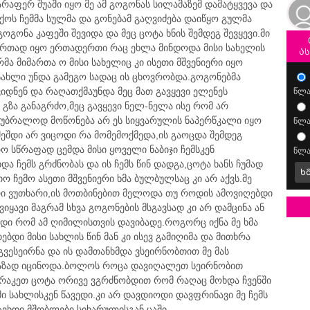
არაფერ შუაში იყო მე ამ გოგონას სილამაზემ დამატყვევა და
ქოს ჩემმა სულმა და გონებამ გაღვიძება დაიწყო გულმა
გონა კაფეში შევიდა და მეც ცოტა ხნის შემდეგ შევყევი.მი
ერთად იყო ერთადერთი რაც ეხლა მინდოდა მისი სახელის
ა
რმა მიმართა ო მისი სახელიც კი ისეთი მშვენიერი იყო
სახლი უნდა გამეგო სადაც ის ცხოვრობდა.გოგონებმა
ვიდნენ და რაღათქმაუნდა მეც მათ გავყევი ელენეს
წლა
 გზა განაგრძო,მეც გავყევი ნელ-ნელა ისე რომ არ
ყო უბრალოდ მოწონება არ ეს სიყვარულის ნაპერწკალი იყო
წლა
ვშეშდი არ ვიცოდი რა მომემოქმედა,ის გაოცდა შემდეგ
ო სწრაფად ცემდა მისი ყოველი ნაბიჯი ჩემსკენ
წლა
ჩემს გრძნობას და ის ჩემს წინ დადგა,ცოტა ხანს ჩუმად
ხ
თო ჩემო ასეთი მშვენიერი ხმა ბულბულსაც კი არ აქვს.მე
რი ვუთხარი,ის მოთბინებით მელოდა თუ როდის ამოვიღებდი
ვიყავი მაგრამ სხვა გოგონების მსგავსად კი არ დამცინა ან
ვდი რომ ამ ღიმილისთვის დავიბადე.როგორც იქნა მე ხმა
ებდი მისი სახლის წინ მან კი ისევ გამიღიმა და მითხრა
გვესეირნა და ის დამთანხმდა ვსეირნობთით მე მას
 ნაზად იცინოდა.ბოლოს როცა დავიღალეთ სეირნობით
არაკეთ ცოტა ორივე ვგრძნობდით რომ რაღაც მოხდა ჩვენში
ი სახლისკენ წავედი.კი არ დავდიოდი დავფრინავი მე ჩემს
ვხდი.მშობლები სიხარულისგან ცაში