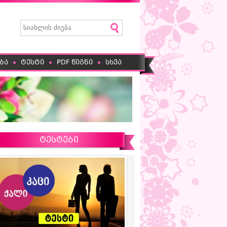
ბა
ტესტი
PDF წიგნი
სხვა
ტესტები