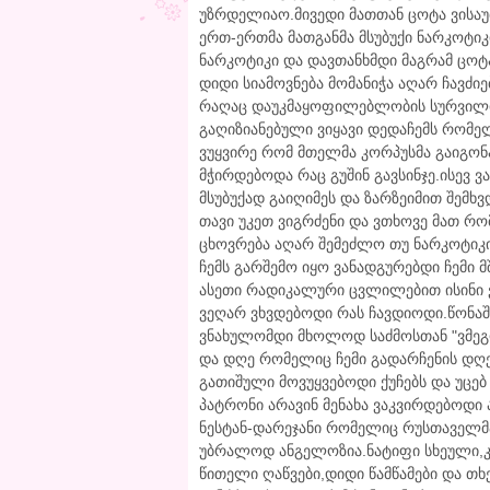
უზრდელიაო.მივედი მათთან ცოტა ვისაუ
ერთ-ერთმა მათგანმა მსუბუქი ნარკოტიკი
ნარკოტიკი და დავთანხმდი მაგრამ ცოტა
დიდი სიამოვნება მომანიჭა აღარ ჩავძ
რაღაც დაუკმაყოფილებლობის სურვილი
გაღიზიანებული ვიყავი დედაჩემს რომელს
ვუყვირე რომ მთელმა კორპუსმა გაიგონ
მჭირდებოდა რაც გუშინ გავსინჯე.ისევ ვ
მსუბუქად გაიღიმეს და ზარზეიმით შემხვ
თავი უკეთ ვიგრძენი და ვთხოვე მათ რო
ცხოვრება აღარ შემეძლო თუ ნარკოტიკი
ჩემს გარშემო იყო ვანადგურებდი ჩემი 
ასეთი რადიკალური ცვლილებით ისინი ვე
ვეღარ ვხვდებოდი რას ჩავდიოდი.წონა
ვნახულომდი მხოლოდ საძმოსთან "ვმე
და დღე რომელიც ჩემი გადარჩენის დღ
გათიშული მოვუყვებოდი ქუჩებს და უცებ 
პატრონი არავინ მენახა ვაკვირდებოდი 
ნესტან-დარეჯანი რომელიც რუსთაველმ
უბრალოდ ანგელოზია.ნატიფი სხეული,კ
წითელი ღაწვები,დიდი წამწამები და თხ