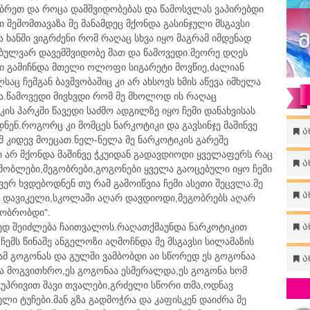
ბრეთ და როცა დამშვიდობებას და წამოსვლას ვაპირებდი
 შემომთავაზა მე მანამდეც მქონდა გასინჯული მსგავსი
 ხანში ვიგრძენი რომ რაღაც სხვა იყო მაგრამ იმდენად
იებულვარ დავემშვიდობე მათ და წამოვედი.მეორე დღეს
 გამიჩნდა მთელი ოლოფი სიგარეტი მოვწიე,ძალიან
აც ჩემგან ბავშვობაშიც კი არ ახსოვს ხმის აწევა იმხელა
ა.წამოვედი მივხვდი რომ მე მხოლოდ ის რაღაც
აკის პარკში წავედი საძმო ადგილზე იყო ჩემი დანახვისას
დნენ.როგორც კი მომცეს ნარკოტიკი და გავსინჯე მაშინვე
ა
მ კიდევ მოეცათ.ნელ-ნელა მე ნარკოტიკის გარეშე
 არ მქონდა მაშინვე ჭკუიდან გადავდიოდი ყველაფერს რაც
ა
მშობლები,მეგობრები,გოგონები ყველა გაოცებული იყო ჩემი
რ ხვდებოდნენ თუ რამ გამოიწვია ჩემი ასეთი შეცვლა.მე
ა
შ დავიკელი,სკოლაში აღარ დავდიოდი,მეგობრებს აღარ
გობრობდი".
ედ შეიძლება ჩაითვალოს.რაღათქმაუნდა ნარკოტიკით
ა
ჩემს წინაშე ანგელოზი აღმოჩნდა მე მსგავსი სილამაზის
ამ გოგონას და გულში ვამბობდი აი სწორედ ეს გოგონაა
ა
ა მოგვითხრო,ეს გოგონაა ესმერალდა,ეს გოგონა ხომ
უპრივით შავი თვალები,გრძელი სწორი თმა,ოდნავ
ელი ტუჩები.მან გზა გადმოჭრა და კაფისკენ დაიძრა მე