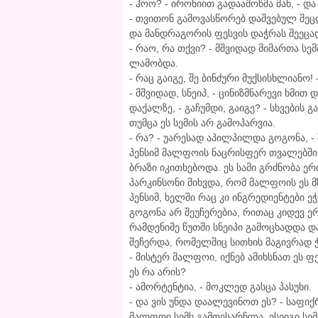
- ჰოო? - ირონიით გადაამოწმა მან, - 
- თვითონ გამოვასწორებ დაშვებულ შეცდო
და მანდრაგორის ფესვის დაჭრას შეეცად
- რაო, რა თქვი? - მშვიდად მიმართა სე
ლამობდა.
- რაც გაიგე, შე ბინძური მუქსისხლიანო! 
- მშვიდად, სნეიპ, - ცინიზმნარევი ხმით 
დაქალზე, - გაჩუმდი, გაიგე? - სხვები
თუმცა ეს სემის არ გამოპარვია.
- რა? - უარესად აპილპილდა გოგონა, - 
პენსიმ მალფოის ნაცრისფერ თვალებში 
ბრაზი იკითხებოდა. ეს სამი გრძნობა ე
პარკინსონი მიხვდა, რომ მალფოის ეს მ
პენსიმ, ხელში რაც კი ინგრედიენტები ე
გოგონა არ შეუჩერებია, რითაც კიდევ 
რამდენიმე წუთში სნეიპი გამოცხადდა და
შეჩერდა, რომელშიც სითხის მაგივრად
- მისტერ მალფოი, იქნებ ამიხსნათ ეს ფ
ეს რა არის?
- ამორტენტია, - მოკლედ გასცა პასუხი.
- და ვის უნდა დაალევინოთ ეს? - საფიქ
მალფოი სემს გამოესარჩლა, ესეიგი სემი