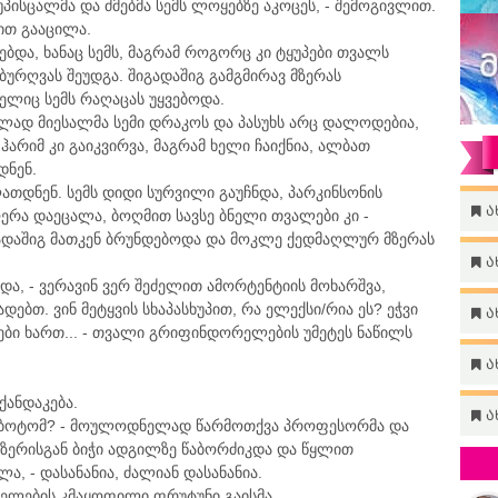
ისცალმა და ძმებმა სემს ლოყებზე აკოცეს, - შემოგივლით.
რით გააცილა.
ებდა, ხანაც სემს, მაგრამ როგორც კი ტყუპები თვალს
ურღვას შეუდგა. შიგადაშიგ გამგმირავ მზერას
ლიც სემს რაღაცას უყვებოდა.
ელად მიესალმა სემი დრაკოს და პასუხს არც დალოდებია,
 ჰარიმ კი გაიკვირვა, მაგრამ ხელი ჩაიქნია, ალბათ
დნენ.
ათდნენ. სემს დიდი სურვილი გაუჩნდა, პარკინსონის
ა
ერა დაეცალა, ბოღმით სავსე ბნელი თვალები კი -
ადაშიგ მათკენ ბრუნდებოდა და მოკლე ქედმაღლურ მზერას
ა
ვიდა, - ვერავინ ვერ შეძელით ამორტენტიის მოხარშვა,
ებთ. ვინ მეტყვის სხაპასხუპით, რა ელექსი/რია ეს? ეჭვი
ა
ები ხართ... - თვალი გრიფინდორელების უმეტეს ნაწილს
ა
ქანდაკება.
ა
ონგბოტომ? - მოულოდნელად წარმოთქვა პროფესორმა და
მზერისგან ბიჭი ადგილზე წაბორძიკდა და წყლით
ა, - დასანანია, ძალიან დასანანია.
ინელების კმაყოფილი ფრუტუნი გაისმა.