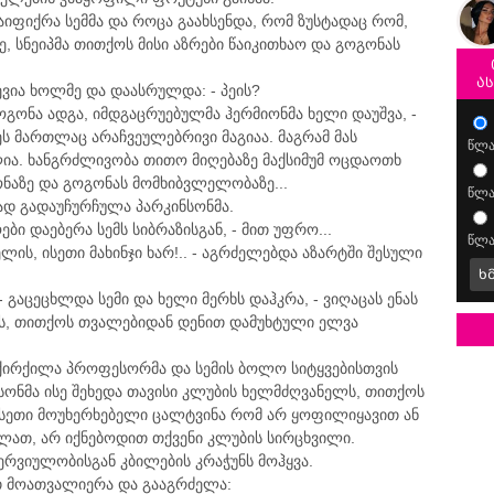
გაიფიქრა სემმა და როცა გაახსენდა, რომ ზუსტადაც რომ,
ე, სნეიპმა თითქოს მისი აზრები წაიკითხაო და გოგონას
ა
ვევია ხოლმე და დაასრულდა: - პეის?
ოგონა ადგა, იმდგაცრუებულმა ჰერმიონმა ხელი დაუშვა, -
ეს მართლაც არაჩვეულებრივი მაგიაა. მაგრამ მას
წლა
ლია. ხანგრძლივობა თითო მიღებაზე მაქსიმუმ ოცდაოთხ
ონაზე და გოგონას მომხიბვლელობაზე...
წლა
ტად გადაუჩურჩულა პარკინსონმა.
ოები დაებერა სემს სიბრაზისგან, - მით უფრო...
წლა
ველის, ისეთი მახინჯი ხარ!.. - აგრძელებდა აზარტში შესული
ხ
- გაცეცხლდა სემი და ხელი მერხს დაჰკრა, - ვიღაცას ენას
ონს, თითქოს თვალებიდან დენით დამუხტული ელვა
იქირქილა პროფესორმა და სემის ბოლო სიტყვებისთვის
ნსონმა ისე შეხედა თავისი კლუბის ხელმძღვანელს, თითქოს
 ასეთი მოუხერხებელი ცალტვინა რომ არ ყოფილიყავით ან
ლათ, არ იქნებოდით თქვენი კლუბის სირცხვილი.
რვიულობისგან კბილების კრაჭუნს მოჰყვა.
 მოათვალიერა და გააგრძელა: