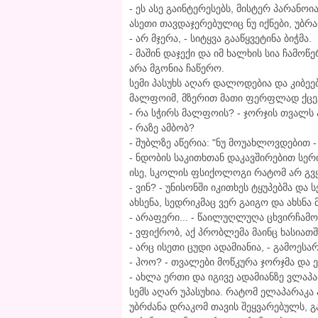
- ეს ასე გაინტერესებს, მისტერ პარანოი
ასეთი თავდაჯერებულიც ნუ იქნები, უბრ
- არ მჯერა, - სიტყვა გააწყვეტინა ბიჭმა.
- მაშინ დაჯექი და იმ ხალხის სია ჩამოწ
არა მგონია ჩაწერო.
სემი პასუხს აღარ დალოდებია და კიბეებ
მალფოიმ, მზერით მათი ფერფლად ქცევ
- რა სჭირს მალფოის? - ჯორჯის თვალს 
- რაზე ამბობ?
- შუბლზე აწერია: "ნუ მოუახლოვდებით 
- ნდობის საკითხთან დაკავშირებით სერი
ისე, სკოლის ფსიქოლოგი რატომ არ გვ
- ვინ? - უნისონში იკითხეს ტყუპებმა დ
ახსენა, სედრიკმაც ვერ გაიგო და ახსნა
- არაფერი... - წაილუღლუღა ცხვირჩამო
- ვფიქრობ, აქ პრობლემა მაინც ხასიათშ
- არც ისეთი ცუდი ადამიანია, - გამოე
- ჰოო? - თვალები მოწკურა ჯორჯმა და 
- ახლა ერთი და იგივე ადამიანზე ვლაპ
სემს აღარ უპასუხია. რატომ ელაპარაკა 
უბრძანა დრაკომ თავის შეყვარებულს, გ