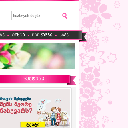
ბა
ტესტი
PDF წიგნი
სხვა
ტესტები