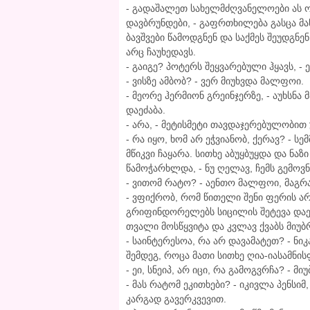
- გადაშალეთ სახელმძღვანელოები ას ო
დავბრუნდები, - გაფრთხილება გასცა მა
ბავშვები წამოდგნენ და საქმეს შეუდგნე
არც ჩაუხედავს.
- გაიგე? პოტერს შეყვარებული ჰყავს, -
- ვისზე ამბობ? - ვერ მიუხვდა მალფოი.
- მეორე ჰერმიონ გრეინჯერზე, - აუხსნა
დაეძაბა.
- არა, - მეტისმეტი თავდაჯერებულობით 
- რა იყო, ხომ არ ეჭვიანობ, ქერავ? - ს
მწიკვი ჩაყარა. სითხე აბუყბუყდა და ნა
წამოჭარხლდა, - ნუ ღელავ, ჩემს გემოვნ
- ვითომ რატო? - აენთო მალფოი, მაგრა
- ვფიქრობ, რომ წითელი შენი ფერის არ 
გრიფინდორელებს სიცილის შეტევა დაე
თვალი მოსწყვიტა და კვლავ ქვაბს მიუბ
- საინტერესოა, რა არ დავამატეთ? - ნი
შემდეგ, როცა მათი სითხე ღია-იასამნის
- ეი, სნეიპ, არ იცი, რა გამოგვრჩა? - მ
- მას რატომ ეკითხები? - იკივლა პენსიმ
კარგად გავერკვევით.