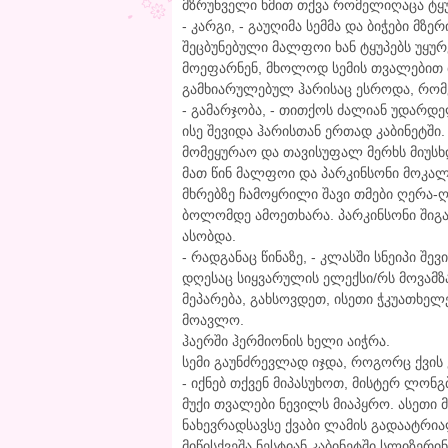
მზრუნველი ხმით თქვა რომელიღაცა ტყუპ
- კარგი, - გაუღიმა სემმა და ბიჭები მზე
შეცბუნებული მალფოი ხან ტყუპებს უყურ
მოეფარნენ, მხოლოდ სემის თვალებით ბ
გამხიარულებულ ჰარისაც ესროდა, რომე
- გამარჯობა, - თითქოს ძალიან უდარდ
ისე შევიდა ჰარისთან ერთად კაბინეტში.
მომეყურაო და თავისუფალ მერხს მიუსხ
მათ წინ მალფოი და პარკინსონი მოკალ
მხრებზე ჩამოყრილი შავი თმები ღერა-ღ
ბოლომდე ამოეთხარა. პარკინსონი შიგ
ასობდა.
- რადგანაც წინაზე, - კლასში სნეიპი შე
დღესაც სიყვარულის ელექსი/რს მოვამზად
მეპარება, გახსოვდეთ, ისეთი ჭკუათხელ
მოავლო.
ჰაერში ჰერმიონის ხელი აიჭრა.
სემი გაუნძრევლად იჯდა, როგორც ქვის 
- იქნებ თქვენ მიპასუხოთ, მისტერ ლ
მუქი თვალები ნევილს მიაპყრო. ასეთი 
ნახევრადსავსე ქვაბი ლამის გადაატრიალ
მიწისქვეშა ნესტიან კაბინეტში სლიზერ