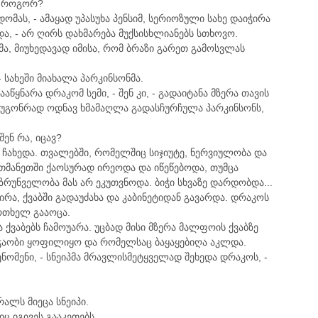
და როგორ?
მას, - ამაყად უპასუხა პენსიმ, სერიოზული სახე დაიჭირა
ა, - არ ღირს დახმარება მუქსისხლიანებს სთხოვო.
მმა, მიუხედავად იმისა, რომ ბრაზი გარეთ გამოსვლას
- სახეში მიახალა პარკინსონმა.
დააწყნარა დრაკომ სემი, - შენ კი, - გადაიტანა მზერა თავის
ს გაუგონრად ოდნავ ხმამაღლა გადასჩურჩულა პარკინსონს,
შენ რა, იცავ?
ჩახედა. თვალებში, რომელშიც სიჯიუტე, ნერვიულობა და
რთმანეთში ქაოსურად ირეოდა და იწეწებოდა, თუმცა
ზრუნველობა მას არ ეკუთვნოდა. ბიჭი სხვაზე დარდობდა...
ჭირა, ქვაბში გადაუძახა და კაბინეტიდან გავარდა. დრაკოს
ერთხელ გააოცა.
 ქვაბებს ჩამოუარა. უცბად მისი მზერა მალფოის ქვაბზე
 ჭაობი ყოფილიყო და რომელსაც ბაყაყებიღა აკლდა.
ენომენი, - სნეიპმა მრავლისმეტყველად შეხედა დრაკოს, -
რალს მიეცა სნეიპი.
ც იგივეს გააკეთებს.