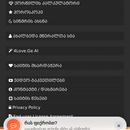
ქორწილის კალკულატორი
ჰოროსკოპი
სიზმრის ახსნა
ახალბედა მწერალთა სია
4Love.Ge AI
საიტის მხარდაჭერა
ვიდეო-გაკვეთილები
კონტაქტი / დახმარება
საიტის წესები
Privacy Policy
End-user License Agreement
რას ფიქრობთ?
გაგვიზიარეთ თქვენი აზრი ამ ეპიზოდზე!