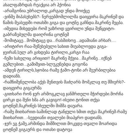
ახალფაზრდას რეაქცია არ ჰქონია
-არამგონია.უბრალოდ,კარგად უნდა მოიქცე
-ვინმე მიპასუხებს?- ნერვებმოშლილმა დაიყვირა მაკრინემ და
წამის მეასედში ოთახში გიგა და ცოტნე გაჩნდა.მაკრინე შეცბა.
-იმედია მიხვდები რომ უაზროდ ყვირილი უნდა შეწყვიტო-
გაბრაზებულმა დაიღრინა ცოტნემ
-მომიტაცე...მომიტაცე და...რასმთხოვ...ადამიანი არხარ....
-არიტირო რაა-შეწუხებული სახით მიუახლოვდა გიგა-
ჯეირან,სულ არ გიხდება ტირილი,კარგი რაა
-ჩემი სახელიც არიცით!! მაკრინე მქვია...მაკრინე...იქნებ
გეშლებით...გამიშვით-სლუკუნებდა გოგონა
-ამდენ ტირილს,სჯობია რამე ჭამო-ტონი არ შეურბილებია
დადიანს.
-რამნიშვნელობა აქვს შენთვის მაძღარს მომკლავ თუ მშიერს?-
დაიყვირა გიგაურმა
-გითხარი რონ ჯერ არმოგკლავ.ჯანმრთელი მჭირდები.მორჩა
ცირკი და შენი ხმა არ გავიგო!-ისეთი ტონით თქვა
ცოტნემ,მაკრინეს სხეულში შიშმა დაუარა.
-რამე მითხარით-საშინლად ტანჯული ხმით თქვა მაკრინემ-რამე
მითხარით...-სევდიანი თვალები მიაპყრო დადიანს.
-ჯერ ეგ ჭამე,არმინდა შიმშილით მოკვდე-თვალი მოარიდა
ცოტნემ გიგაურს და ოთახი დატოვა