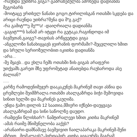
-რაუნდა ვუთხრა გიგა?-გაბრაზებულმა ამოხედა დადიანმა
მეგობარს
-მოიტაცე ერთხელ ნანახი გოგო,ტირილისგან ოთახში სკდება და
არიცი რაუნდა უთხრა?შენა და შ*გ გაქ?
-რა გამიტ***ე შე***ა! -დაიღრიალა დადიანმა
-გაგიტ****ბ სანამ არ იტყვი რა გეტაკა,რაგინდოდა იმ
ბავშვთან,გაიგე?-თავისას არწყვეტდა გიგა
-ანგელოზი ნანახიგყავს ჯეირანის ფორმაში?-შეცვლილი ხმით
და სრული სერიოზულობით იკითხა დადიანმა
-არა...
-მე მყავს...და ეხლა ჩემს ოთახში ზის-გიგას არაფერი
უთქვამს.გარეთ მზე უფრომეტად ანათებდა.რაუხაროდა ასე
ძალიან?
.....
კარზე რამოდენიმეჯერ დააკაკუნეს.მაკრინემ თავი ასწია და
ცრემლები შეიმშრალა.ოთახში ახალგაზრდა ბიჭი შემოვიდა
სინით ხელში და მაკრინეს გაუღიმა.
-უნდა ჭამო,დილის 12 საათია,მშიერი იქნები-დაუყვავა
ახალგაზრდამ და სინი საწოლზე დაუდო.
-რამდენი წლისხარ?- ნამტირალევი ხმით კითხა მაკრინემ
-ამას რაიმე მნიშვნელობა ააქვს?
-არანაირი-დამნაშავე ბავშვივით ჩაილაპარაკა მაკრინემ-შენი
აზრით...მომკლავს?-პირდაპირ კითხა გიგაურმა მაგრამ