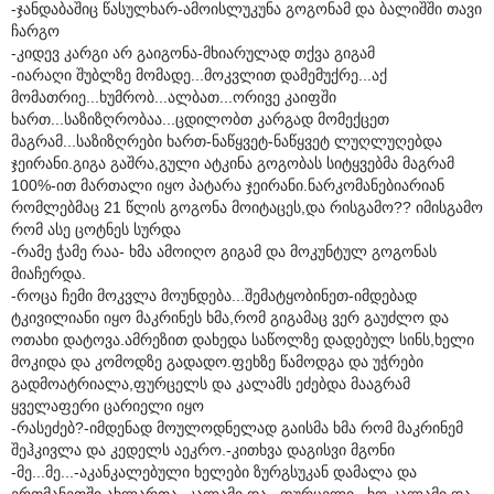
-ჯანდაბაშიც წასულხარ-ამოისლუკუნა გოგონამ და ბალიშში თავი
ჩარგო
-კიდევ კარგი არ გაიგონა-მხიარულად თქვა გიგამ
-იარაღი შუბლზე მომადე...მოკვლით დამემუქრე...აქ
მომათრიე...ხუმრობ...ალბათ...ორივე კაიფში
ხართ...საზიზღრობაა...ცდილობთ კარგად მომექცეთ
მაგრამ...საზიზღრები ხართ-ნაწყვეტ-ნაწყვეტ ლუღლუღებდა
ჯეირანი.გიგა გაშრა,გული ატკინა გოგობას სიტყვებმა მაგრამ
100%-ით მართალი იყო პატარა ჯეირანი.ნარკომანებიარიან
რომლებმაც 21 წლის გოგონა მოიტაცეს,და რისგამო?? იმისგამო
რომ ასე ცოტნეს სურდა
-რამე ჭამე რაა- ხმა ამოიღო გიგამ და მოკუნტულ გოგონას
მიაჩერდა.
-როცა ჩემი მოკვლა მოუნდება...შემატყობინეთ-იმდებად
ტკივილიანი იყო მაკრინეს ხმა,რომ გიგამაც ვერ გაუძლო და
ოთახი დატოვა.ამრეზით დახედა საწოლზე დადებულ სინს,ხელი
მოკიდა და კომოდზე გადადო.ფეხზე წამოდგა და უჭრები
გადმოატრიალა,ფურცელს და კალამს ეძებდა მააგრამ
ყველაფერი ცარიელი იყო
-რასეძებ?-იმდენად მოულოდნელად გაისმა ხმა რომ მაკრინემ
შეჰკივლა და კედელს აეკრო.-კითხვა დაგისვი მგონი
-მე...მე...-აკანკალებული ხელები ზურგსუკან დამალა და
ერთმანეთში ახლართა.-კალამი და...ფურცელი...ხო კალამი და