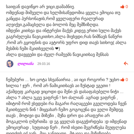
საიფან დავიწყო არ ვიცი,დამაბნიე.
0
ომდენად შიშველი და ხელმისაწვდომია ყველა ემოცია თუ
განცდა პერსონაჟის,რომ ყველაფერი რეალურად
აღვიქვი,გამაცხელა და ბოლოს მეც შემზიზღდა.
იმდენი კითხვა და ინტერესი მაქვს კიდევ.ერთი სული მაქვს
გაგრძელება წავიკითხო,ახლა მივხვდი,რას ნიშნავს ნაწერი
,რომ არ გყოფნის და ავტორს უფრო დიდ თავს სთხოვ( ახლა
მესმის ჩემი მკითხველის ❤)
ახლა დავყვები და ძველ რამეებს წავიკითხავ შენსას
ლილიანა
29.03.16
ჩემებური ... ხო ცოტა სხვანაირია , აი იცი როგორი ? უცხო
0
ხილია ! ჯერ , რომ არ წამიკითხავს აი ზუსტად ეგეთი !
აქამდეფ კარგად ვიცოდი და შენი ეს დასაფასებელი ნიჭი ...
ახლა ? ახლა უკვე ვაფრენ ! ხო ძალიან .აგრად ვაფრენ ,
იმიტომ რომ ვხვდები რა მაგარი რაღაცეები გველოდება ჩვენ
მკითხველს წინ ! მიყვახარ ჩემო გოგოცუნა და ველი შემდეგ
თავს , მოტივი და მიზეზი , მუზა დრო და არაფერი არ
მოგაკლოს ღმერთმა :დ ეგ ყველას დაგვჭირდება :დ იმდენად
ემოციურად , სუფთად წერ , რომ ისეთი შეგრძნება მეუფლება
თითქოს იქ ვარ , მეც განვიცდი , მტკივა და მეზიზღება ...