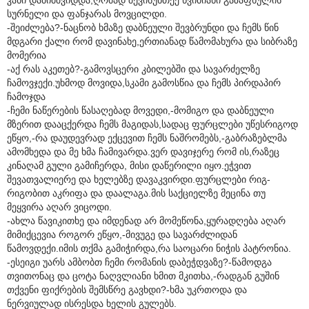
სურნელი და ფანჯარას მოვცილდი.
-შეიძლება?-ნაცნობ ხმაზე დაბნეული შევბრუნდი და ჩემს წინ
მდგარი ქალი რომ დავინახე,ერთიანად წამომახურა და სიბრაზე
მომერია
-აქ რას აკეთებ?-გამოვსცერი კბილებში და სავარძელზე
ჩამოვჯექი.უხმოდ მოვიდა,სკამი გამოსწია და ჩემს პირდაპირ
ჩამოჯდა
-ჩემი ნაწერების წასაღებად მოვედი,-მომიგო და დაბნეული
მზერით დააცქერდა ჩემს მაგიდას,სადაც ფურცლები უწესრიგოდ
ეწყო,-რა დაუდევრად ექცევით ჩემს ნაშრომებს,-გაბრაზებლმა
ამომხედა და მე ხმა ჩამივარდა.ვერ დავიჯერე რომ ის,რაზეც
კინაღამ გული გამიჩერდა, მისი დაწერილი იყო.ეჭვით
შევათვალიერე და ხელებზე დავაკვირდი.ფურცლები რიგ-
რიგობით აკრიფა და დაალაგა.მის საქციელზე მეცინა თუ
მეყვირა აღარ ვიცოდი.
-ახლა წავიკითხე და იმდენად არ მომეწონა,ყურადღება აღარ
მიმიქცევია როგორ ეწყო,-მივუგე და სავარძლიდან
წამოვდექი.იმის თქმა გამიჭირდა,რა საოცარი ნიჭის პატრონია.
-ესეიგი უარს ამბობთ ჩემი რომანის დაბეჭდვაზე?-წამოდგა
თვითონაც და ცოტა ნაღვლიანი ხმით მკითხა,-რადგან გუშინ
თქვენი ფიქრების შემსწრე გავხდი?-ხმა უკრთოდა და
ნერვიულად ისრესდა ხელის გულებს.