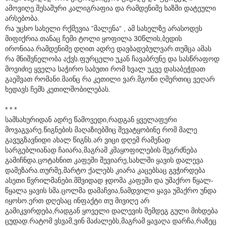
ამოვიღე.შესაშური კალიგრაფია და რამდენიმე ხაზში დატეული
არსებობა.
რა უცხო სახელი რქმევია “მალენა“ , ამ სახელზე არასოდეს
მიფიქრია.თანაც ჩემი ტოლი ყოფილა 30წლის,ბედის
ირონიაა.რამდენიმე დღით ადრე დავბადებულვარ.თუმცა ამას
რა მნიშვნელობა აქვს.ფურცელი უკან ჩავაბრუნე და სასწრაფოდ
მოვიძიე ყველა საჭირო საბუთი რომ ხვალ უკვე დასაბეჭდათ
გაეშვათ რომანი.მაინც რა კეთილი ვარ.მგონი ღმერთიც ვეღარ
ხედავს ჩემს კეთილშობილებას.
* * *
სამსახურიდან ადრე წამოვედი,რადგან ყველაფერი
მოვაგვარე.წიგნების მაღაზიებშიც შევატყობინე რომ მალე
გავუგზავნიდი ახალ წიგნს.არ ვიცი დღემ რამენად
სარგებლიანად ჩაიარა,მაგრამ კმაყოფილების შეგრძნება
გამიჩნდა.ცოტახნით კაფეში შევიარე,სახლში ყავის დალევა
დამეზარა.თურმე,მარტო ქალებს კიარა კაცებსაც გვჭირდება
ასეთი წვრილმანები.მშვიდად ჯდომა კაფეში და უშაქრო წყალ-
წყალა ყავის სმა.ცოლმა დამაჩვია,ნამდვილი ყავა უშაქრო უნდა
იყოსო.ერთ დღესაც ინფაქტი თუ მივიღე არ
გამიკვირდება,რადგან ყოველი დალევის შემდეგ გული მიხდება
ცუდად.რატომ ვსვამ,ვინ მაძალებს,მაგრამ ყავაღა დარჩა,რაზეც