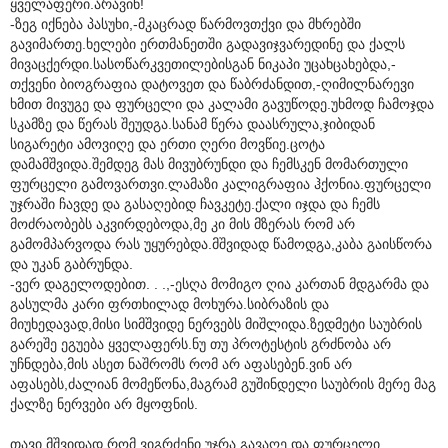
ყველაფერი.არავინ!
-ზეგ იქნება პასუხი,-მკაცრად წარმოვთქვი და მხრებში
გავიმართე.ხელები ერთმანეთში გადავიჯვარედინე და ქალს
მივაცქერდი.სასოწარკვეთილებისგან ნიკაპი უცახცახებდა,-
თქვენი ბიოგრაფია დატოვეთ და წაბრძანდით,-ღიმილნარევი
ხმით მივუგე და ფურცელი და კალამი გავუწოდე.უხმოდ ჩამოჯდა
სკამზე და წერას შეუდგა.სანამ წერა დაასრულა,ჯიბიდან
სიგარეტი ამოვიღე და ერთი ღერი მოვწიე.ცოტა
დამამშვიდა.შემდეგ მას მივუბრუნდი და ჩემსკენ მომართული
ფურცელი გამოვართვი.ლამაზი კალიგრაფია ჰქონია.ფურცელი
უჯრაში ჩავდე და გასაღებიდ ჩავკეტე.ქალი იჯდა და ჩემს
მოძრაობებს აკვირდებოდა,მე კი მის მზერას რომ არ
გამომპარვოდა რას უყურებდა.მშვიდად წამოდგა,კაბა გაისწორა
და უკან გაბრუნდა.
-ვერ დაგელოდებით. . .,-ესღა მომიგო ღია კართან მდგარმა და
გასულმა კარი ფრთხილად მოხურა.სიბრაზის და
მიუხედავად,მისი სიმშვიდე ნერვებს მიშლიდა.ზედმეტი საუბრის
გარეშე ეგუება ყველაფერს.ნუ თუ პროტესტის გრძნობა არ
უჩნდება,მის ასეთ ნაშრომს რომ არ აფასებენ.ვინ არ
აფასებს,ძალიან მომეწონა,მაგრამ გუშინდელი საუბრის მერე მაგ
ქალზე ნერვები არ მყოფნის.
თავი მშვიდად რომ ვიგრძენი,უჯრა გავაღე და ფურცელი