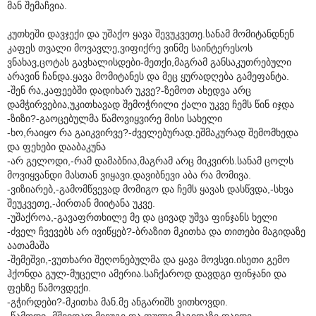
მან შემაჩვია.
კუთხეში დავჯექი და უშაქო ყავა შევუკვეთე.სანამ მომიტანდნენ
კაფეს თვალი მოვავლე,ვიფიქრე ვინმე საინტერესოს
ვნახავ,ცოტას გავხალისდები-მეთქი,მაგრამ განსაკუთრებული
არავინ ჩანდა.ყავა მომიტანეს და მეც ყურადღება გამეფანტა.
-შენ რა,კაფეებში დადიხარ უკვე?-ზემოთ ახედვა არც
დამჭირვებია,უკითხავად შემოჭრილი ქალი უკვე ჩემს წინ იჯდა
-ზიზი?-გაოცებულმა წამოვიყვირე მისი სახელი
-ხო,რაიყო რა გაიკვირვე?-ძველებურად.ეშმაკურად შემომხედა
და ფეხები დააბაკუნა
-არ გელოდი,-რამ დამაბნია,მაგრამ არც მიკვირს.სანამ ცოლს
მოვიყვანდი მასთან ვიყავი.დავიბნევი აბა რა მომივა.
-ვიზიარებ,-გამომწვევად მომიგო და ჩემს ყავას დასწვდა,-სხვა
შეუკვეთე,-პირთან მიიტანა უკვე.
-უშაქროა,-გავაფრთხილე მე და ცივად უშვა ფინჯანს ხელი
-ძველ ჩვევებს არ ივიწყებ?-ბრაზით მკითხა და თითები მაგიდაზე
აათამაშა
-შემეშვი,-ვუთხარი შეღონებულმა და ყავა მოვსვი.ისეთი გემო
ჰქონდა გულ-მუცელი ამერია.საჩქაროდ დავდგი ფინჯანი და
ფეხზე წამოვდექი.
-გჭირდები?-მკითხა მან.მე ანგარიშს ვითხოვდი.
-წამოდი,-მშვიდად მივუგე და ფული მაგიდაზე დავდე.