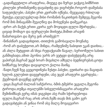
-გადაწყვეტილი არაფერია,-მივუგე და ზურგი ვაქციე,სიმწრით
კბილები ერთმანეთზე დავაბჯინე და ვიგრძენი,როგორ დამეძაბა
საფეთქლები,-პასუხი ერთ კვირაში იქნება,-შევეცადე რბილად
მეთქვა,აუღელვებლად.მისი რომანის წაკითხვის შემდეგ,მეგონა
რომ მის შინაგანში შევაღწიე და მოსვენება დამეკარგა.
-დრო არ მაქვს,ერთი კვირა ვერ მოვიცდი,ფული მჭირდება,-
ცივად მომიგო და ფურცლები მიიხუტა,შიშით არავინ
წამართვასო.და მერე ვინ ართმევს?!
-წინასწარ გადაგიხდით,-თითქოს გამოსავალი მოვნახე
-რომ არ დაბეჭდოთ,არ მინდა,-რამდენიმე ნაბიჯით უკან დაიხია,-
ან ახლა მეტყვით ან სხვა რედაქციაში წავალ,-სერიოზული სახით
განმიცხადა,ამით ჰგონია უარს არ ვეტყვი დაბეჭდვაზე,არც
ვაპირებ,მაგრამ უცებ ხოარ მივახლი ამხელა ბედნიერებას,ცოტა
სიმწარეც ხოუნდა დავაყოლო.ქალია მაინც.
-წადი,ჩვენ ზეგ გვეცოდინება ზუსტი პასუხი,-ვუთხარი და მაგიდას
ხელის გულებით დავეყრდენი,-ასე უცებ არაფერი გვარდება,-
ქვემოდან დავუწყე ყურება
-ვიცი,მაგრამ ძალიან საჩქაროა,-ხმის ტმებრი ეცვალა,მეგონა
ტიროდა,თუმცა თვალებში სისველისმაგვარი არაფერი
შემინიშნავს.ვერც იმას ვიგებდი ასე რაში სჭირდებოდა
ფული,მაგრამ რაც არის არის,ჩემს თავს მის გამო ვერ
გადავახტები.ან ვინაა რომ ასე მალე მოვაგვარო