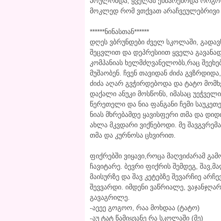
პოულობდა, ყველას ეხმარებოდა როგორ
მოკლედ რომ ვთქვათ არაჩვეულებრივი
******ნინასთან******
დღეს ვბრუნდები ძველ სკოლაში, გადავწ
შეცვლით და დეპრესიით ყველა გავანადგ
კომპანიას ხელმძღვანელობს,რაც შეეხებ
მუშაობენ. ჩვენ თავიდან ძიძა გვზრდიდ
ძიძა აღარ გვჭირდებოდა და ტატო მომხე
დაქალი ანუკი მოსწონს, იმასაც უეჭველ
წერეთელი და ნია ფანგანი ჩემი საუკეთ
ნიას მხრებამდე ყავისფერი თმა და დი
ახლა მკვდარი ვიქნებოდი. მე შავგვრემ
თმა და კურნოსა ცხვირით.
ფიქრებში ვიყავი,როცა მაღვიძარამ გა
ჩავიტარე. ბევრი ფიქრის შემდეგ, შავ,
მაისურზე და შავ კეტებზე შევარჩიე არჩ
შევვარდი. იმდენი ვაწრიალე, ვაჯანჯღარ
გავაგრილე.
-აეეე გოგოო, რაა მოხდაა (ტატო)
-აუ ტატ წამიყვანე რა სკოლაში (მე)