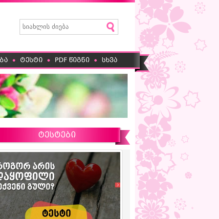
ბა
ტესტი
PDF წიგნი
სხვა
ტესტები