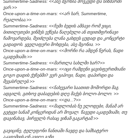
Summertime-Sadness: <<ასე მგონია მოვკვდი და სიზმარში
ვარ.>>
Once-upon-a-time-on-mars: <<არ ხარ, Summertime,
რეალობაა.>>
Summertime-Sadness: <<ჩემი ბედის ამბავი რომ ვიცი,
ბითილეთები ვინმეს ექნება წაღებული ან თვითმფრინავი
ჩამოვარდება, შეიძლება ლანა გახდეს ცუდად და კონცერტი
გადადოს. ყველაფერი მოხდება, ასე მგონია. >>
Once-upon-a-time-on-mars: <<მორჩი რა ამდენ წერას, წადი
აკადემიაში.>>
Summertime-Sadness: <<მართლა სახლში ხარ?>>
Once-upon-a-time-on-mars: <<იცი რამდენი ყავისფერთმიანი
გოგო დადის ქუჩებში? ვერ გიპოვი, წადი, დაპირდი და
შევასრულებ.>>
Summertime-Sadness: <<ნახევარი საათით მოშორდი მაგ
ადგილს, გთხოვ დაბადების დღე მაქვს ბოლო-ბოლო. >>
Once-upon-a-time-on-mars: <<და...?>>
Summertime-Sadness: <<მადლობას ნუ ელოდები, მანამ არ
გეტყვი სანამ კონცერიდან არ მოვალ. წავედი აკადემიაში, თუ
დაგინახავ, პირველს რასაც ვიზამ-გაგარტამ.>>
გავიცინე, ტელეფონი ჩანთაში ჩავდე და სამხატვრო
აკადემიისკენ ავიღე გეზი.