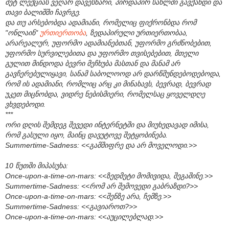
მეტ ლექციას ვეღარ დავესწარი, პირდაპირ სახლში გავქანდი და
თავი ბალიშში ჩავრგე.
და თუ არსებობდა ადამიანი, რომელიც ფიქრონბდა რომ
"ონლაინ"
ურთიერთობა
, ზედაპირული ურთიერთობაა,
არარეალურ, უფორმო ადამიანებთან, უფორმო გრძნობებით,
უფორმო სურვილებითა და უფორმო თვისებებით, მთელი
გულით მინდოდა ბევრი მეჩხუბა მასთან და მანამ არ
გავჩერებულიყავი, სანამ საბოლოოდ არ დარწმუნდებოდებოდა,
რომ ის ადამიანი, რომლიც არც კი მინახავს, ბევრად, ბევრად
უკეთ მიცნობდა, ვიდრე ნებისმიერი, რომელსაც ყოველდღე
ვხვდებოდი.
***
ორი დღის შემდეგ შევედი ინტერნეტში და მიუხედავად იმისა,
რომ გასული იყო, მაინც დავუტოვე შეტყობინება.
Summertime-Sadness: <<გამშიფრე და არ მოველოდი.>>
10 წუთში მიპასუხა:
Once-upon-a-time-on-mars: <<ზედმეტი მომივიდა, შეგაშინე.>>
Summertime-Sadness: <<რომ არ შემოვედი გაბრაზდი?>>
Once-upon-a-time-on-mars: <<შენზე არა, ჩემზე.>>
Summertime-Sadness: <<გავიაროთ?>>
Once-upon-a-time-on-mars: <<აუცილებლად.>>