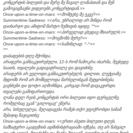
კონცერტის ბილეთს და მერე მე წავალ ლანასთან და შენ
გამოგიგზავნი ვიდეოებს კონცერტიდან.>>
Once-upon-a-time-on-mars: <<მომტეხე მე უკვე?>>
Summertime-Sadness: <<არა, უბრალოდ არ მინდა რომ
დაიხარჯო და ამიტომ მარტო ჩემთვის იყიდე. **>>
Once-upon-a-time-on-mars: <<პირველად გხედავ მხიარულს.>>
Summertime-Sadness: <<მოგწონს მერე?>>
Once-upon-a-time-on-mars: <<საშინლად. ^-^>>
***
დაბადების დღე მქონდა,
არაფერი განსაკუთრებული, 12-ს რომ ჩამოკრა ისარმა, შევხედე
საათს, თვალები გადავატრიალე და დავიძინე.
არაფერს არ ველოდი განსაკუთრებულს, დილით, ლექციაზე
მჯდომს რომ არ მომსვლოდა მარსელისგან შეტყობინება.
გავხსენი და ფოტო აღმოჩნდა, კარგად რომ დავაკვირდი,
თვალები გამიფართოვდა.
ლანა დელ რეის კონცერტის ორი ბილეთი იდო ფურცელზე,
რომელსაც უკან "გილოცავ" ეწერა.
არა, სისულელეა, მეღადავება რამეს-თქო ვფიქრობდი სანამ
მესიჯიც წავიკითხე:
Once-upon-a-time-on-mars: <<ერთი ასეთი ბილეთი დღეს,
სამხატვრო აკადემიის ადმინისტრაციაში იქნება, თუ არ წახვალ
და არ აიღებ, მოგძებნი და მაინც მოგცემ, ოღონდ თან დიდ მითს