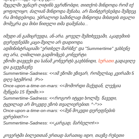
მუცელში უცნაურ ღიტინს ვგრძნობდი, თითქოს მინდოდა რომ იქ
ყოფილიყო, ძალიან მინდოდა მენახა, არ მაინტერესებდა შემდეგ
რა მოხდებოდა, უბრალოდ საშინლად მინდოდა მისთვის თვალი
მომეკრა და მისი წითელი თმა დამენახა...
იმედი ან გამიცრუვდა, ან-არა. ყოველ შემთხვევაში, აკადემიის
დერეფნებში კაცი-შვილი არ დადიოდა.
ადმინისტრაციაში "ერთხელ მარსზე" და "Summertime" ვახსენე
თუ არა, ღიმილით გადმომცეს კონვერტი.
ეზოში დავჯექი და სანამ კონვერტს გავხსნიდი,
სურათი
გადავიღე
და გავუგზავნე.
Summertime-Sadness: <<იმ ეზოში ვზივარ, რომელსაც კვირაში 5
დღე სტუმრობ. :P>>
Once-upon-a-time-on-mars: <<მოშორდი მაქედან, ლექცია
მეწყება 15 წუთში.>>
Summertime-Sadness: <<როგორ იტყვი ხოლმე. წავედი,
ტყუილად არ მოკვდე ეზოს თვალიერებით. ^-^>>
Once-upon-a-time-on-mars: <<შენ მოკვდი დერეფნების
ყურებით?>>
Summertime-Sadness: <<კარგად, მარსელო!>>
კოვერტში ბილეთთან ერთად ბარათიც იდო, თავზე რუსეთი