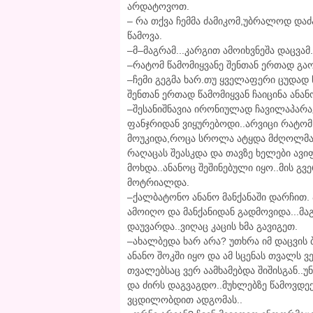
არდატოვოთ.
– რა თქვა ჩემმა ძამიკომ,უბრალოდ დაძ
წამოვა.
–მ–მაგრამ...კარგით ამოიხვნეშა დაცვამ
–რატომ წამომიყვანე შენთან ერთად გაო
–ჩემი გეგმა ხარ.თუ ყველაფერი ცუდად 
შენთან ერთად წამომიყვან ჩაიცინა ანან
–შესანიშნავია ირონიულად ჩავილაპარა
ფანჯრიდან ვიყურებოდი..არვიცი რატომ 
მოუკიდა,როცა სროლა ატყდა მძღოლმა რ
რაღაცას შეასკდა და თავზე ხელები ავ
მოხდა..ანანოც შეშინებული იყო..მის გვ
მოტრიალდა.
–ქალბატონო ანანო მანქანაში დარჩით. 
ამოიღო და მანქანიდან გადმოვიდა...მა
დაუვარდა..ვიღაც კაცის ხმა გავიგეთ.
–ახალბედა ხარ არა? უთხრა იმ დაცვის ბ
ანანო შოკში იყო და ამ სცენას თვალს ვ
თვალებსაც ვერ აამხამებდა შიშისგან..
და ძირს დაგვაგდო..მუხლებზე წამოვდე
ვცდილობდით ადგომას..