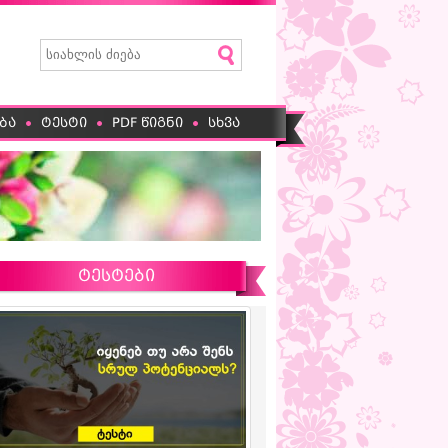
ბა
ტესტი
PDF წიგნი
სხვა
ტესტები