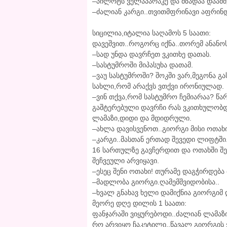
–პილოტს ველაპარაკე და მზადაა დაამშ
–ძალიან კარგი..თვითმფრინავი აფრინ
სიცილია,იტალია საღამოს 5 საათი:
დავეშვით..როგორც იქნა..თორემ ანანო
–სად უნდა დავრჩეთ ვკითხე დათას.
–სასტუმროში მიპასუხა დათამ.
–ვაუ სასტუმროში? შოკში ვარ,მეგონა 
სახლი,რომ არაქვს ვთქვი ირონიულად.
–ვინ თქვა,რომ სასტუმრო ჩემიარაა? წარ
გაშტერებული დავრჩი რას ვკითხულობ
ლამაზი,დიდი და მდიდრული.
–ახლა დავისვენოთ..გიორგი მისი ოთახი 
–კარგი..მასთან ერთად შევედი ლიფტში
16 სართულზე გავჩერდით და ოთახში შ
შეჩვეული არვიყავი.
–ესეც შენი ოთახი! თურამე დაგჭირდება 
–მადლობა გიორგი.ღამემშვიდობისა..
–ხვალ გნახავ ხელი დამიქნია გიორგიმ 
მეორე დღე დილის 1 საათი:
ფანჯარაში ვიყურებოდი..ძალიან ლამაზ
რო არვიყო ჩაკეტილი..წავალ გიორგის ვ