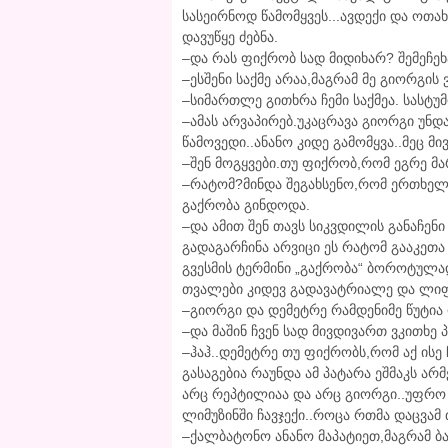
სასეირნოდ წამომყვეს...ავდექი და ოთა
დავუწყე ძებნა.
–და რას ფიქრობ სად მიდიხარ? შემეჩეხ
–ესშენი საქმე არაა,მაგრამ მე გიორგის ვ
–სიმართლე გითხრა ჩემი საქმეა. სასტუ
–ამას არვაპირებ.უკაცრავა გიორგი უნ
წამოვედი..ანანო კიდე გამომყვა..მეც მ
–შენ მოგყვები.თუ ფიქრობ,რომ ეგრე მა
–რატომ?მინდა შეგახსენო,რომ ერთხელ 
გაქრობა გინდოდა.
–და ამით შენ თავს სიკვდილის განაჩენ
გადაგარჩინა არვიცი ეს რატომ გააკეთა 
გვესმის ტერმინი „გაქრობა“ ბოროტულად
თვალები კიდევ გადავატრიალე და ლიფ
–გიორგი და დემეტრე რამდენიმე წუტია 
–და მაშინ ჩვენ სად მივდივართ ვკითხე პ
–ჰაჰ..დემეტრე თუ ფიქრობს,რომ აქ ისე 
გასაგებია რაუნდა ამ პატარა ეშმაკს არ
არც რეპტილიაა და არც გიორგი..უფრო 
ლიმუზინში ჩავჯექი..როცა რთმა დაცვამ 
–ქალბატონო ანანო მაპატიეთ,მაგრამ ბა