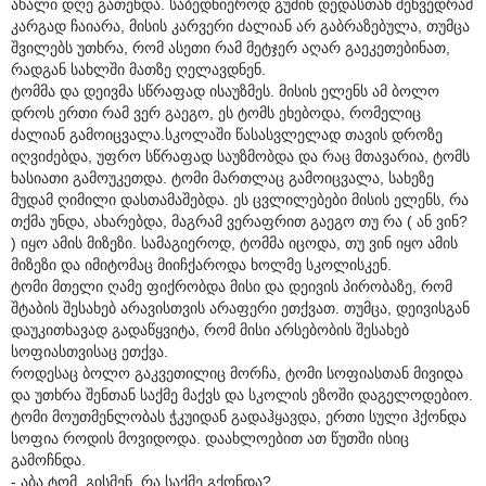
ახალი დღე გათენდა. საბედნიეროდ გუშინ დედასთან შეხვედრამ
კარგად ჩაიარა, მისის კარვერი ძალიან არ გაბრაზებულა, თუმცა
შვილებს უთხრა, რომ ასეთი რამ მეტჯერ აღარ გაეკეთებინათ,
რადგან სახლში მათზე ღელავდნენ.
ტომმა და დეივმა სწრაფად ისაუზმეს. მისის ელენს ამ ბოლო
დროს ერთი რამ ვერ გაეგო, ეს ტომს ეხებოდა, რომელიც
ძალიან გამოიცვალა.სკოლაში წასასვლელად თავის დროზე
იღვიძებდა, უფრო სწრაფად საუზმობდა და რაც მთავარია, ტომს
ხასიათი გამოუკეთდა. ტომი მართლაც გამოიცვალა, სახეზე
მუდამ ღიმილი დასთამაშებდა. ეს ცვლილებები მისის ელენს, რა
თქმა უნდა, ახარებდა, მაგრამ ვერაფრით გაეგო თუ რა ( ან ვინ?
) იყო ამის მიზეზი. სამაგიეროდ, ტომმა იცოდა, თუ ვინ იყო ამის
მიზეზი და იმიტომაც მიიჩქაროდა ხოლმე სკოლისკენ.
ტომი მთელი ღამე ფიქრობდა მისი და დეივის პირობაზე, რომ
შტაბის შესახებ არავისთვის არაფერი ეთქვათ. თუმცა, დეივისგან
დაუკითხავად გადაწყვიტა, რომ მისი არსებობის შესახებ
სოფიასთვისაც ეთქვა.
როდესაც ბოლო გაკვეთილიც მორჩა, ტომი სოფიასთან მივიდა
და უთხრა შენთან საქმე მაქვს და სკოლის ეზოში დაგელოდებიო.
ტომი მოუთმენლობას ჭკუიდან გადაჰყავდა, ერთი სული ჰქონდა
სოფია როდის მოვიდოდა. დაახლოებით ათ წუთში ისიც
გამოჩნდა.
- აბა ტომ, გისმენ. რა საქმე გქონდა?