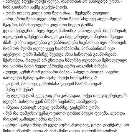
- ახლევე ადექი-მეთქი დეივი, დათმობას არ აპირებდა ტომი, -
ხომ გითხარი საქმე გვაქვს-მეთქი.
- ტომი გთხოვ კიდევ ათი წუთი რაა... შეეხვეწა დეივიდი.
- არც ერთი წუთი დევი, არც ერთი წუთი. ახლავე ადექი-მეთქი.
მკაცრი, მბრძანებლური კილოთი მიუგო ტომმა.
დეივი ბუზღუნით, ნელ-ნელა წამოიწია საწოლიდან. მთქნარებას,
თვალების ფშვნეტას მოჰყვა და მავედრებელი მზერით შეხედა
ძმას. ტომის თვალების გადაბრიალება საკმარისი იყო იმისთვის,
რომ ორ წუთში დეივი უკვე სააბაზანოში, პირსაბანთან იყო
ატუზული. ტომი მაშინვე შეუდგა ძმის საწოლის გასწორებას.
ჩქარობდა, რადგან არ უნდოდა ხმაურზე დედამისი შემოსულიყო
და ეკითხა მათი ჩვეულებრივზე ადრე ადგომის მიზეზი.
- დეივი, გუშინ რომ გითხარი ბაბუას სახელოსნოდან საჭირო
იარაღები ჩუმად გამოიტანე მეთქი ხომ გახსოვს?
- კი ტომ, მახსოვს, გამოსძახა დეივიმ სააბაზანოდან.
- მერე რა ქენი?
- ნუ ღელავ ტომ, ყველაფერი კარგადაა, თქვა თავდაჯერებულმა
დეივმა, სახლის უკან მიწაში ჩავმარხე საიმედოდ.
- იმედია გახსოვს სადაც დამარხე, გაეხუმრა ტომი.
- შენ რა დამცინი? უკმაყოფილო ტონით მიუგო დეივმა, აქაოდა
როგორ გამიბედე ამის თქმაო.
- კარგი, კარგი მისტერ ყველაფრისმცოდნევ, ცოტა დაუჩქარე, არ
მინდა ხმაურზე დედა ან მამა შემოვიდეს, თორემ მოგვიწევს