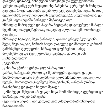
დავლიე, დივანზე, მისაღებში წამოვწექი და ტელევიზორის
ყურება დავიწყე.ვერ მივხვდი ისე ჩამეძინა. ვერც მერის მოსვლა
გავიგე... როცა თვალები გავახილე უკვე გათენებულიყო. საათზე
შეხედვისას, თვალები ძლივს შევინარჩუნე,11 სრულდებოდა, ეს
კი ჩემ სიცოცხლეში პირველი შემთხვევა იყო.
სწრაფად წამოვდექი და პატარა მაგიდაზე დატოვებული წამალი
შევამჩნიე. დაუფიქრებლად დავავლე ხელი და ჩემი ოთახისკენ
გავიქეცი.
სწრაფად ჩავიცვი, შავი შარვალი, ლურჯი გრძელმკლავიანი
ზედა, შავი ჟაკეტი, ჩანთას ხელი დავავლე და მხოლოდ კართან
გამახსენდა ტელეფონი. სწრაფად დავბრუნდი, სახეც
მოვიწესრიგე და ტელეფონსაც დავწვდი. უამრავი სმს
„ცისა სად ხარ?“
„აგვიანებ!“
„ცისა რა გჭირს? გინდა ვილაპარაკოთ?“
უამრავ ნარეკთან ერთად და მე არაფერი გამიგია. ელვის
სისწრაფით შევხტი ავტობუსში და გულაჩქარებული ვითვლიდი
წუთებს. სირბილით გავეშურე მარკეტისკენ, კართან ღრმად
ჩავისუნთქე და ცალი ხელით შევაღე.
-გამომყევი- შესული არ ვიყავი ნიკა რომ ამომიდგა გვერდით და
სამზარეულოსკენ წამიყვანა
-ჰეი, ცოტა ნელა... ისე კარგად ვარ გმადლობ-ირონიულად
ჩავიდუდღუნე