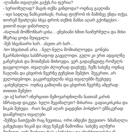
-ლამაზი თვალები გაქვს,რა ფერია?
- სერიოზულად? მაგის თქმა გინდოდა?-ოდნავ გაეღიმა
- იცი სადღაც წამიკითხავს, რასაც ფიქრობ ის მაშინვე უნდა თქვა,
თორემ შეიძლება სხვა დროს თქმის შანსი აღარ გქონდესო.-
ვითომ თავი ვიმართლე
-ძალიან მომწონხარ ცისა...-ვნებიანი ხმით ჩაიჩურჩულა და მისი
მზერაც ცოტა შეიცვალა
-შენ სხვანაირი ხარ...ასეთი არ ხარ...
-ხო სხვასთან არა...-ნელ-ნელა მომიახლოვდა. გონება
მკარნახობდა სასწრაფოდ გავცლოდი, გული კი ერთ ადგილზე
გაჩერებას და მოთმენას მთხოვდა, ვერ გადავწყვიტე რომელს
დავყოლოდი, თვალები ძლიერად დავხუჭე, ჩემს სახეზე ოდნავ
ჩაეღიმა და ცხვირის წვერზე ტუჩებით შემეხო. შევკრთი, არ
ველოდებოდი, გაკვირვებულმა ისევ თვალებში შევხედე
-გახუნებული- ოდნავ გამიღიმა და ცხვირის წვერზე ამჯერად
თითით შემეხო
-უი აქ ხართ?-ინერციით შემოვარდნილმა ნათიამ კარის
სწრაფად დაკეტა. ხელი შეგიშალეთ? მიხარია- გადაიკისკისა და
ნიკას შეხედა. -რაო ნიკუშ აღარ ვაცდენთ პოსტსო?-ეშმაკურად
დააწვრილა თვალები
-შენზეა ნათქვამი რაც ზევითაა, ორი იმდენი ქვევითო- ხმამაღლა
განუცხადა ნიკამ და ისევ ჩემკენ წამოიწია. სახეზე ალმური
მომედო, ვერ მივხვდი რას აპირებდა და უხერხულობისგან