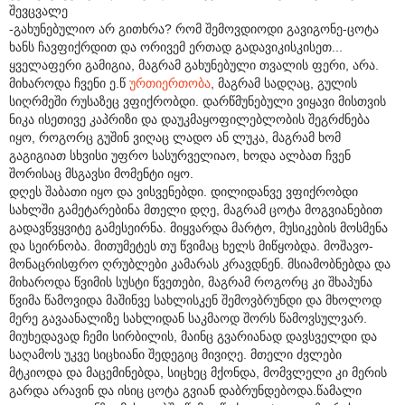
შევცვალე
-გახუნებულიო არ გითხრა? რომ შემოვდიოდი გავიგონე-ცოტა
ხანს ჩავფიქრდით და ორივემ ერთად გადავიკისკისეთ...
ყველაფერი გამიგია, მაგრამ გახუნებული თვალის ფერი, არა.
მიხაროდა ჩვენი ე.წ
ურთიერთობა
, მაგრამ სადღაც, გულის
სიღრმეში რუსაზეც ვფიქრობდი. დარწმუნებული ვიყავი მისთვის
ნიკა ისეთივე კაპრიზი და დაუკმაყოფილებლობის შეგრძნება
იყო, როგორც გუშინ ვიღაც ლადო ან ლუკა, მაგრამ ხომ
გაგიგიათ სხვისი უფრო სასურველიაო, ხოდა ალბათ ჩვენ
შორისაც მსგავსი მომენტი იყო.
დღეს შაბათი იყო და ვისვენებდი. დილიდანვე ვფიქრობდი
სახლში გამეტარებინა მთელი დღე, მაგრამ ცოტა მოგვიანებით
გადავწვყვიტე გამესეირნა. მიყვარდა მარტო, მუსიკების მოსმენა
და სეირნობა. მითუმეტეს თუ წვიმაც ხელს მიწყობდა. მოშავო-
მონაცრისფრო ღრუბლები კამარას კრავდნენ. მსიამობნებდა და
მიხაროდა წვიმის სუსტი წვეთები, მაგრამ როგორც კი შხაპუნა
წვიმა წამოვიდა მაშინვე სახლისკენ შემოვბრუნდი და მხოლოდ
მერე გავაანალიზე სახლიდან საკმაოდ შორს წამოვსულვარ.
მიუხედავად ჩემი სირბილის, მაინც გვარიანად დავსველდი და
საღამოს უკვე სიცხიანი შედეგიც მივიღე. მთელი ძვლები
მტკიოდა და მაცემინებდა, სიცხეც მქონდა, მომვლელი კი მერის
გარდა არავინ და ისიც ცოტა გვიან დაბრუნდებოდა.წამალი