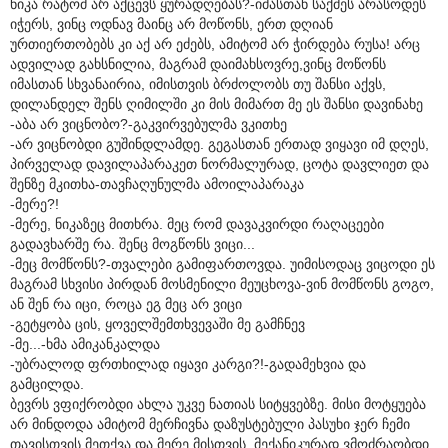
ნიკა რატომ არ აქცევს ყურადღებას?-იმასთან საქმეს არასოდეს
იჭერს, ვინც ოდნავ მაინც არ მოწონს, ერთ დღიან
ურთიერთობებს კი აქ არ ეძებს, ამიტომ არ ჭირდება რუსა! არც
ადვილად გახსნილია, მაგრამ დაიმახსოვრე,ვინც მოწონს
იმასთან სხვანაირია, იმისთვის ბრძოლობს თუ შანსი აქვს,
დილანდელ შენს ღიმილში კი მის მიმართ მე ეს შანსი დავინახე
-აბა არ ვიცნობო?-გაკვირვებულმა ვკითხე
-არ ვიცნობდი გუშინდლამდე. გეგასთან ერთად ვიყავი იმ დღეს,
პირველად დავილაპარაკეთ ნორმალურად, ცოტა დავლიეთ და
შენზე მკითხა-თავჩაღუნულმა ამოილაპარაკა
-მერე?!
-მერე, ნიკაზეც მითხრა. მეც რომ დავაკვირდი რაღაცეები
გადავხარშე რა. შენც მოგწონს ვიცი...
-მეც მომწონს?-თვალები გამიფართოვდა. უიმისოდაც ვიცოდი ეს
მაგრამ სხვისი პირდან მოსმენილი მეუცხოვა-ვინ მომწონს გოგო,
ან შენ რა იცი, როცა ეგ მეც არ ვიცი
-გეტყობა ცის, ყოველშემთხვევაში მე გამჩნევ
-მე...-ხმა ამიკანკალდა
-უბრალოდ ფრთხილად იყავი კარგი?!-გადამეხვია და
გამცილდა.
ბევრს ვფიქრობდი ახლა უკვე ნათიას სიტყვებზე. მისი მოტყუება
არ მინდოდა ამიტომ მერჩივნა დაზუსტებული პასუხი ჯერ ჩემი
თავისთვის მეთქვა და მერე მისთვის. მექანიკურად ვმოძრაობდი