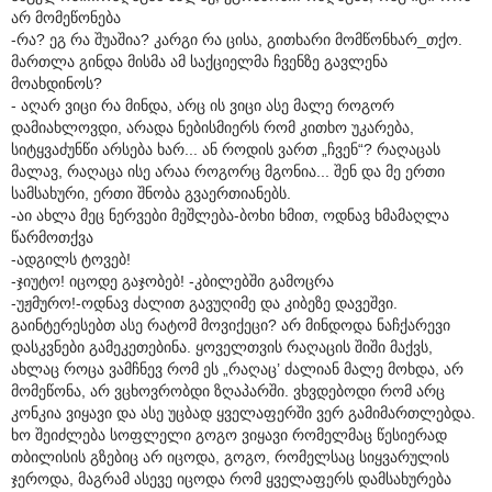
არ მომეწონება
-რა? ეგ რა შუაშია? კარგი რა ცისა, გითხარი მომწონხარ_თქო.
მართლა გინდა მისმა ამ საქციელმა ჩვენზე გავლენა
მოახდინოს?
- აღარ ვიცი რა მინდა, არც ის ვიცი ასე მალე როგორ
დამიახლოვდი, არადა ნებისმიერს რომ კითხო უკარება,
სიტყვაძუნწი არსება ხარ... ან როდის ვართ „ჩვენ“? რაღაცას
მალავ, რაღაცა ისე არაა როგორც მგონია... შენ და მე ერთი
სამსახური, ერთი შნობა გვაერთიანებს.
-აი ახლა მეც ნერვები მეშლება-ბოხი ხმით, ოდნავ ხმამაღლა
წარმოთქვა
-ადგილს ტოვებ!
-ჯიუტო! იცოდე გაჯობებ! -კბილებში გამოცრა
-უჟმურო!-ოდნავ ძალით გავუღიმე და კიბეზე დავეშვი.
გაინტერესებთ ასე რატომ მოვიქეცი? არ მინდოდა ნაჩქარევი
დასკვნები გამეკეთებინა. ყოველთვის რაღაცის შიში მაქვს,
ახლაც როცა ვამჩნევ რომ ეს „რაღაც’ ძალიან მალე მოხდა, არ
მომეწონა, არ ვცხოვრობდი ზღაპარში. ვხვდებოდი რომ არც
კონკია ვიყავი და ასე უცბად ყველაფერში ვერ გამიმართლებდა.
ხო შეიძლება სოფლელი გოგო ვიყავი რომელმაც წესიერად
თბილისის გზებიც არ იცოდა, გოგო, რომელსაც სიყვარულის
ჯეროდა, მაგრამ ასევე იცოდა რომ ყველაფერს დამსახურება