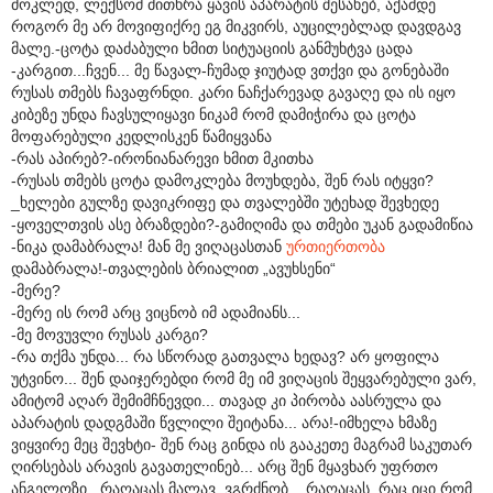
მოკლედ, ლექსომ მითხრა ყავის აპარატის შესახებ, აქამდე
როგორ მე არ მოვიფიქრე ეგ მიკვირს, აუცილებლად დავდგავ
მალე.-ცოტა დაძაბული ხმით სიტუაციის განმუხტვა ცადა
-კარგით...ჩვენ... მე წავალ-ჩუმად ჯიუტად ვთქვი და გონებაში
რუსას თმებს ჩავაფრნდი. კარი ნაჩქარევად გავაღე და ის იყო
კიბეზე უნდა ჩავსულიყავი ნიკამ რომ დამიჭირა და ცოტა
მოფარებული კედლისკენ წამიყვანა
-რას აპირებ?-ირონიანარევი ხმით მკითხა
-რუსას თმებს ცოტა დამოკლება მოუხდება, შენ რას იტყვი?
_ხელები გულზე დავიკრიფე და თვალებში უტეხად შევხედე
-ყოველთვის ასე ბრაზდები?-გამიღიმა და თმები უკან გადამიწია
-ნიკა დამაბრალა! მან მე ვიღაცასთან
ურთიერთობა
დამაბრალა!-თვალების ბრიალით „ავუხსენი“
-მერე?
-მერე ის რომ არც ვიცნობ იმ ადამიანს...
-მე მოვუვლი რუსას კარგი?
-რა თქმა უნდა... რა სწორად გათვალა ხედავ? არ ყოფილა
უტვინო... შენ დაიჯერებდი რომ მე იმ ვიღაცის შეყვარებული ვარ,
ამიტომ აღარ შემიმჩნევდი... თავად კი პირობა აასრულა და
აპარატის დადგმაში წვლილი შეიტანა... არა!-იმხელა ხმაზე
ვიყვირე მეც შევხტი- შენ რაც გინდა ის გააკეთე მაგრამ საკუთარ
ღირსებას არავის გავათელინებ... არც შენ მყავხარ უფრთო
ანგელოზი...რაღაცას მალავ, ვგრძნობ... რაღაცას, რაც იცი რომ