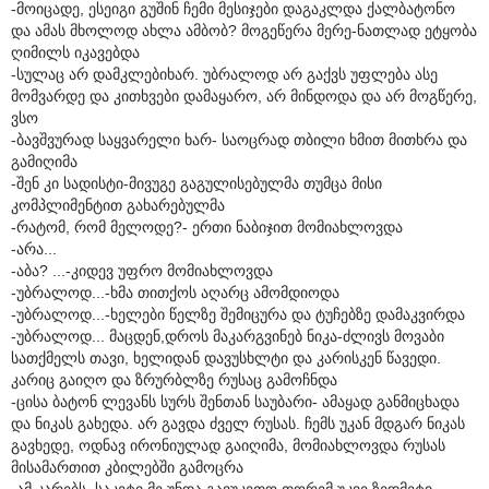
-მოიცადე, ესეიგი გუშინ ჩემი მესიჯები დაგაკლდა ქალბატონო
და ამას მხოლოდ ახლა ამბობ? მოგეწერა მერე-ნათლად ეტყობა
ღიმილს იკავებდა
-სულაც არ დამკლებიხარ. უბრალოდ არ გაქვს უფლება ასე
მომვარდე და კითხვები დამაყარო, არ მინდოდა და არ მოგწერე,
ვსო
-ბავშვურად საყვარელი ხარ- საოცრად თბილი ხმით მითხრა და
გამიღიმა
-შენ კი სადისტი-მივუგე გაგულისებულმა თუმცა მისი
კომპლიმენტით გახარებულმა
-რატომ, რომ მელოდე?- ერთი ნაბიჯით მომიახლოვდა
-არა...
-აბა? ...-კიდევ უფრო მომიახლოვდა
-უბრალოდ...-ხმა თითქოს აღარც ამომდიოდა
-უბრალოდ...-ხელები წელზე შემიცურა და ტუჩებზე დამაკვირდა
-უბრალოდ... მაცდენ,დროს მაკარგვინებ ნიკა-ძლივს მოვაბი
სათქმელს თავი, ხელიდან დავუსხლტი და კარისკენ წავედი.
კარიც გაიღო და ზრურბლზე რუსაც გამოჩნდა
-ცისა ბატონ ლევანს სურს შენთან საუბარი- ამაყად განმიცხადა
და ნიკას გახედა. არ გავდა ძველ რუსას. ჩემს უკან მდგარ ნიკას
გავხედე, ოდნავ ირონიულად გაიღიმა, მომიახლოვდა რუსას
მისამართით კბილებში გამოცრა
-ამ კარებს, საკეტი მე უნდა გავუკეთო თორემ უკვე ზედმეტი