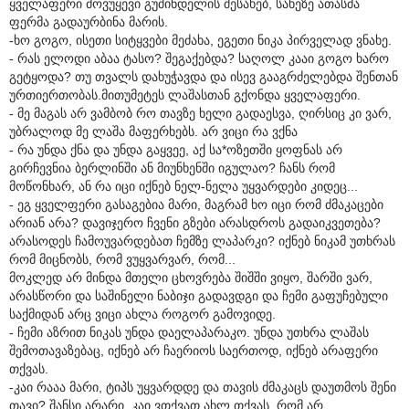
ყველაფერი მოვუყევი გუშინდელის შესახებ, სახეზე ათასმა
ფერმა გადაურბინა მარის.
-ხო გოგო, ისეთი სიტყვები მეძახა, ეგეთი ნიკა პირველად ვნახე.
- რას ელოდი აბაა ტასო? შეგაქებდა? საღოლ კააი გოგო ხარო
გეტყოდა? თუ თვალს დახუჭავდა და ისევ გააგრძელებდა შენთან
ურთიერთობას.მითუმეტეს ლაშასთან გქონდა ყველაფერი.
- მე მაგას არ ვამბობ რო თავზე ხელი გადაესვა, ღირსიც კი ვარ,
უბრალოდ მე ლაშა მაფერხებს. არ ვიცი რა ვქნა
- რა უნდა ქნა და უნდა გაყვეე, აქ სა*ოზეთში ყოფნას არ
გირჩევნია ბერლინში ან მიუნხენში იგულაო? ჩანს რომ
მოწონხარ, ან რა იცი იქნებ ნელ-ნელა უყვარდები კიდეც...
- ეგ ყველფერი გასაგებია მარი, მაგრამ ხო იცი რომ ძმაკაცები
არიან არა? დავიჯერო ჩვენი გზები არასდროს გადაიკვეთება?
არასოდეს ჩამოუვარდებათ ჩემზე ლაპარკი? იქნებ ნიკამ უთხრას
რომ მიცნობს, რომ ვუყვარვარ, რომ...
მოკლედ არ მინდა მთელი ცხოვრება შიშში ვიყო, შარში ვარ,
არასწორი და საშინელი ნაბიჯი გადავდგი და ჩემი გაფუჩებული
საქმიდან არც ვიცი ახლა როგორ გამოვიდე.
- ჩემი აზრით ნიკას უნდა დაელაპარაკო. უნდა უთხრა ლაშას
შემოთავაზებაც, იქნებ არ ჩაერიოს საერთოდ, იქნებ არაფერი
თქვას.
-კაი რააა მარი, ტიპს უყვარდდე და თავის ძმაკაცს დაუთმოს შენი
თავი? შანსი არარი. კაი ვთქვათ ახლ თქვას, რომ არ