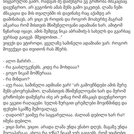
სიყვარულის გამო, რადგან მე დამენგრა ეგ გრძნობა ძმაკაცსაც
დავუნგრიო, არ გეგონოს ამას შენს გამო ვაკეთებ, ლაშა ჩემი
ძმაკაცია და მის თვალებში ის დავინახე რაც აქამდე არ
დამინახავს, არ ვიცი ეს როდის და როგორ მოახერხე მაგრამ
აშკარაა რომ მისთვის მნიშვნელოვანი ადამიანი ხარ, ამიტომ
წყნარად იყავი, ამის შემდეგ ნიკა აბრამიძე-ს სახელს და გვარსაც
ვერსად გაიგებ. მშვიდობით..."
ვიჯექი და ვტიროდი, ყველაზე საშინელი ადამიანი ვარ. როგორ
მოვექეცი და თვითონ რას მწერს.
- ალო მარრრ...
- რა გაასლუკუნებს, კიდე რა მოხდააა?
- გოგო ნიკამ მომწერააა.
- რა მინდაო?
- აუუ რააა, საშინელი ადმიანი ვარ! “არ გამოვჩნდები ამის მერე
შენს ცხოვრებაშიო, ლაშასთვის მნიშვნელოვანი ხარ და მერომ
გრძნობები დამენგრა ისე არ ვიზავ რომ ძმაკაცს დავუნგრიოვო
და ეგეთი რაღაცები. ხელის ზურგით ცრემლები მოვიწმინდე და
ფეხები სკამზე შემოვალაგე.
- ღადაობ? ვაიმეე რა საყვარელიაა. ძალიან დებილი ხარ რა!!
იმენა დებილი.
- ვიცი მარი, ვიციი. არადა ლაშა უნდა ვნახო დღეს, მაგაზე უნდა
მელაპარაკა, ახლა რა ვქნა? ნიკამ ვერ გაიგებს, რომ ვიცნობთ