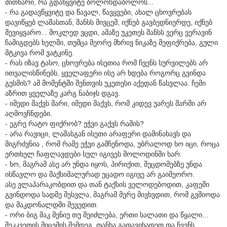
მითხარი, რა გდაწყვიტე ბოლოსდაბოლოს...
- რა გადავწყვიტე და წავალ, წავყვები, ახალ ცხოვრებას
დავიწყებ ლაშასთან, შანსს მივცემ, იქნებ გავბედნიერდე, იქნებ
შევიყვარო... მოკლედ ვცდი, ამაზე უკეთეს შანსს ვერც ვერავინ
ჩამიგდებს ხელში, თუმცა მეორე მხრივ ნიკაზე მეფიქრება, გული
მტკივა რომ ვატკინე.
- რას იზავ ტასო, ცხოვრება ისეთია რომ ჩვენს სურვილებს არ
ითვალისწინებს, ყველაფერი ისე არ ხდება როგორც გვინდა
გესმის? ამ მომენტში შენთვის უკეთესი აქედან წასვლაა. ჩემი
აზრით ყველაზე კარგ ნაბიჯს დგავ.
- იმედი მაქვს მარი, იმედი მაქვს, რომ კიდევ უარეს შარში არ
აღმოვჩნდები.
- ეგრე რატო ფიქრობ? ეჭვი გაქვს რამის?
- არა რავიცი, ლაშასგან ისეთი არაფერი დამინახავს და
მიგრძვნია , რომ რამე ეჭვი გამჩენოდა, უბრალოდ ხო იცი, როცა
ერთხელ ჩაფლავდები სულ იგივეს მოლოდინში ხარ.
- ხო, მაგრამ ასე არ უნდა იყოს, პირიქით, შეცდომებზე უნდა
ისწავლო და მაქსიმალურად ეცადო იგივე არ გაიმეორო.
ასე ვლაპარაკობდით და თან ტაქსის ველოდებოდით, კაფეში
გვინდოდა სადმე შესვლა, მაგრამ მერე მივხვდით, რომ გვშიოდა
და მაკდონალდში შევედით.
- ორი ბიგ მაკ მენიუ თუ შეიძლება, ერთი სალათი და წყალი...
შეკკვეთის მიცემის შემდეგ, თანხა გადავიხადეთ და ჩვენს