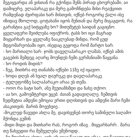
შეგიყვარდა ან ვისთან რა გქონდა შენს პირად ცხოვრებაში, აი
დამიჯერე, ელაპარაკე და მერე გამოჩნდება მისი რეაქციით
რამდენად ძვირფასი ხარ მისთვის, იქნებ როგორც ქალი ისე
იზიდავ მხოლოდ, ცოტახანი იყოს შენთან და მერე მიგაგდოს, რა
გარანტია გაქ სიტყვაზე ხო? მითუმეტეს საიდან გაგიცნო.
ყველაფერი შეიძლება იფიქროს, ტასს ხო იცი მაგრად
მიყვარხარ და ყველაზე ნააკლებად მინდა, რომ ცუდ
მდგომარეობაში იყო, ისედაც გეყოფა რომ მარტო ხარ.
- ხო მართალი ხარ. ჯობს დაველაპარაკო ლაშას, იქნებ ამის
გაგების შემდეგ აღარც მოუნდეს ჩემი გერმანიაში წაყვანა.
- ხო როდის მიდის?
- ზეგ, მითხრა თუ თანახმა იქნები 11ზე იქ იყავიო.
- ხოდა დღეს ან ხვალ დაურეკე და დაელაპარაკე.
- ტელეფონზე სალაპარაკო არაა ეს თემა.
- ოოო რა ბატი ხარ, ანუ შეუთანხმდი და ნახე თქოო.
- აა ხო, გამოვშტერდი უცებ. ძაიან გადავიღალე. ჩემთვის
ზედმეტია ამდენი ემოცია ერთი დღისთვის და ამდენი შარი ჩემი
ასაკითვის. მარის მოვეხვიე..
-მოკლედ წავედი ახლა მე, დავისვენებ თორე საშინელი საღამო
მქონდა გუშინ.
-მიდი მიდი და მითხარი რას, როგორ იზავ.. მიყვარხარრ.. მარა
თუ წახვედიი რა მეშველება უშენოდდ..
- ნუ მოიბუსეე ახლა, ჯერ არ ვიცი წავალ თუ არაა, თუ წავედი და