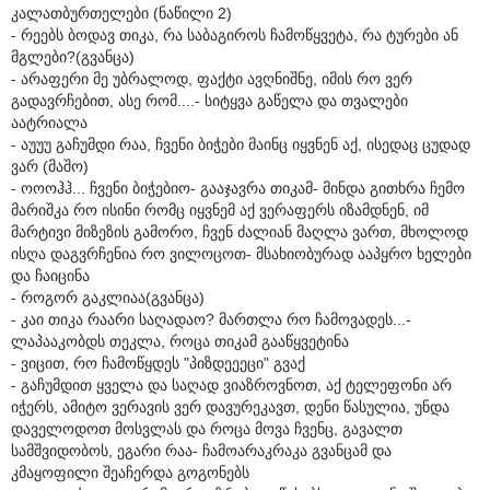
კალათბურთელები (ნაწილი 2)
- რეებს ბოდავ თიკა, რა საბაგიროს ჩამოწყვეტა, რა ტურები ან
მგლები?(გვანცა)
- არაფერი მე უბრალოდ, ფაქტი ავღნიშნე, იმის რო ვერ
გადავრჩებით, ასე რომ....- სიტყვა გაწელა და თვალები
აატრიალა
- აუუუ გაჩუმდი რაა, ჩვენი ბიჭები მაინც იყვნენ აქ, ისედაც ცუდად
ვარ (მაშო)
- ოოოჰჰ... ჩვენი ბიჭებიო- გააჯავრა თიკამ- მინდა გითხრა ჩემო
მარიშკა რო ისინი რომც იყვნემ აქ ვერაფერს იზამდნენ, იმ
მარტივი მიზეზის გამორო, ჩვენ ძალიან მაღლა ვართ, მხოლოდ
ისღა დაგვრჩენია რო ვილოცოთ- მსახიობურად ააპყრო ხელები
და ჩაიცინა
- როგორ გაკლიაა(გვანცა)
- კაი თიკა რაარი საღადაო? მართლა რო ჩამოვადეს...-
ლაპააკობდს თეკლა, როცა თიკამ გააწყვეტინა
- ვიცით, რო ჩამოწყდეს "პიზდეეეცი" გვაქ
- გაჩუმდით ყველა და საღად ვიაზროვნოთ, აქ ტელეფონი არ
იჭერს, ამიტო ვერავის ვერ დავურეკავთ, დენი წასულია, უნდა
დაველოდოთ მოსვლას და როცა მოვა ჩვენც, გავალთ
სამშვიდობოს, ეგარი რაა- ჩამოარაკრაკა გვანცამ და
კმაყოფილი შეაჩერდა გოგონებს